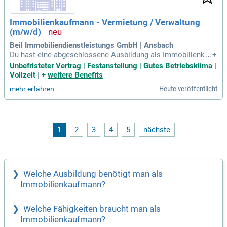
sbildung als Immobilienkauffrau/-mann oder eine vergleichb
are Qualifikation. Fundierte Kenntnisse in der WEG-Verwaltu
Immobilienkaufmann - Vermietung / Verwaltung
ng sind von Vorteil, jedoch nicht zwingend erforderlich.
(m/w/d)
Beil Immobiliendienstleistungs GmbH | Ansbach
Du hast eine abgeschlossene Ausbildung als Immobilienka
+
ufmann/-frau oder eine vergleichbare Qualifikation? Bringe B
Unbefristeter Vertrag | Festanstellung | Gutes Betriebsklima |
erufserfahrung aus der Immobilienwirtschaft oder einer serv
Vollzeit
|
+
weitere Benefits
iceorientierten Branche mit? Wir suchen dich! Kommunikati
Heute veröffentlicht
mehr erfahren
onsgeschick, ein freundliches Auftreten und eine selbststän
dige Arbeitsweise sind deine Stärken. Genügt dir ein sichere
r Arbeitsplatz in einem renommierten Familienunternehme
n? Bei uns profitierst du von attraktiver Vergütung, kurzen E
ntscheidungswegen und gezielten Fortbildungen zur individu
1
2
3
4
5
nächste
ellen Weiterentwicklung.
Welche Ausbildung benötigt man als
Immobilienkaufmann?
Welche Fähigkeiten braucht man als
Immobilienkaufmann?