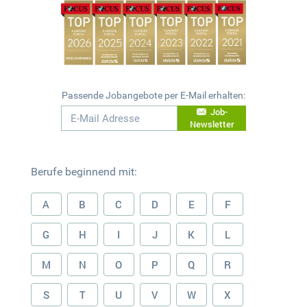
Passende Jobangebote per E-Mail erhalten:
Job-
Newsletter
Berufe beginnend mit:
A
B
C
D
E
F
G
H
I
J
K
L
M
N
O
P
Q
R
S
T
U
V
W
X