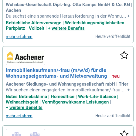
Wohnbau-Gesellschaft Dipl.-Ing. Otto Kamps GmbH & Co. KG |
Aachen
Du suchst eine spannende Herausforderung in der Wohnung
+
svermietung? Die Wohnbau-Gesellschaft Dipl.-Ing. Otto Kam
Betriebliche Altersvorsorge | Weiterbildungsmöglichkeiten |
ps GmbH & Co. KG in Aachen sucht Dich! Als erfahrene/r Ve
Parkplatz | Vollzeit
|
+
weitere Benefits
rmieter/in kümmerst Du Dich um die Betreuung und den Wo
Heute veröffentlicht
mehr erfahren
hlfühlfaktor unserer Mieter. Deine Aufgaben umfassen Miet
verträge, Wohnungsübergaben und die Pflege von Stammdat
en sowie Betriebskosten-Abrechnungen. Bei uns hast Du die
Möglichkeit, eigenverantwortlich zu arbeiten und im direkte
n Austausch mit Mietern und Dienstleistern zu stehen. Bewi
rb dich jetzt und werde Teil unseres engagierten Teams in A
Immobilienkaufmann/-frau (m/w/d) für die
achen!
Wohnungseigentums- und Mietverwaltung
Aachener Siedlungs- und Wohnungsgesellschaft mbH | Trier
Wir suchen einen engagierten Immobilienkaufmann/-frau
+
(m/w/d) für unsere Niederlassung in Trier, spezialisiert auf d
Gutes Betriebsklima | Homeoffice | Work-Life-Balance |
ie Wohnungseigentums- und Mietverwaltung. Wenn Teamgei
Weihnachtsgeld | Vermögenswirksame Leistungen
|
st und soziale Werte für Sie wichtig sind, bewerben Sie sich
+
weitere Benefits
jetzt bei der Aachener Familie! Ihre Aufgaben beinhalten die
Heute veröffentlicht
mehr erfahren
Organisation von Eigentümerversammlungen, die Umsetzun
g von Beschlüssen und das Beschwerdemanagement. Zude
m übernehmen Sie die Vermietung von Wohnraum und koor
dinieren Ortstermine. Wichtig sind eine abgeschlossene Au