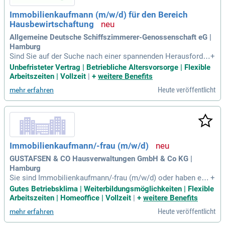
Immobilienkaufmann (m/w/d) für den Bereich
Hausbewirtschaftung
Allgemeine Deutsche Schiffszimmerer-Genossenschaft eG |
Hamburg
Sind Sie auf der Suche nach einer spannenden Herausforder
+
ung als Immobilienkaufmann (m⁠/⁠w⁠/⁠d) in der Hausbewirtsch
Unbefristeter Vertrag | Betriebliche Altersvorsorge | Flexible
aftung? Ihre Hauptaufgaben umfassen die eigenständige Ers
Arbeitszeiten | Vollzeit
|
+
weitere Benefits
tellung von Betriebs- und Heizkostenabrechnungen sowie di
Heute veröffentlicht
mehr erfahren
e Kontrolle externer Dienstleister. Auch die Prüfung von Rec
hnungen auf Richtigkeit und Buchung gehört zu Ihrem Tätigk
eitsfeld. Neben der Kalkulation von Nebenkostenvorauszahl
ungen unterstützen Sie die Erstellung des Jahresabschlusse
s. Sie bringen eine abgeschlossene Ausbildung zum Immobi
lienkaufmann oder eine ähnliche kaufmännische Qualifikati
Immobilienkaufmann/-frau (m/w/d)
on mit und verfügen über relevante Berufserfahrung. Kommu
nikationsstärke und Teamfähigkeit runden Ihr Profil ab.
GUSTAFSEN & CO Hausverwaltungen GmbH & Co KG |
Hamburg
Sie sind Immobilienkaufmann/-frau (m/w/d) oder haben ein
+
e vergleichbare Ausbildung? Mit Erfahrung in der Immobilien
Gutes Betriebsklima | Weiterbildungsmöglichkeiten | Flexible
verwaltung und sicheren Kenntnissen in Hausverwaltungspr
Arbeitszeiten | Homeoffice | Vollzeit
|
+
weitere Benefits
ogrammen wie ALCO sind Sie bei uns genau richtig. Wir suc
Heute veröffentlicht
mehr erfahren
hen eine kommunikationsstarke Persönlichkeit, die selbstst
ändig sowie strukturiert arbeitet und Freude daran hat, eigen