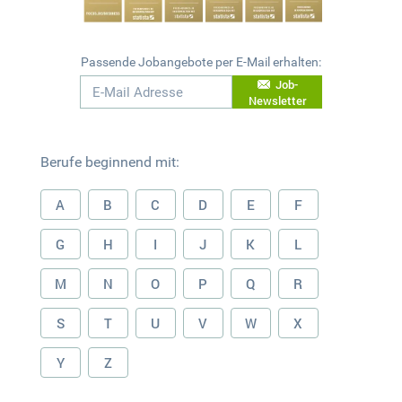
Passende Jobangebote per E-Mail erhalten:
Job-
Newsletter
Berufe beginnend mit:
A
B
C
D
E
F
G
H
I
J
K
L
M
N
O
P
Q
R
S
T
U
V
W
X
Y
Z