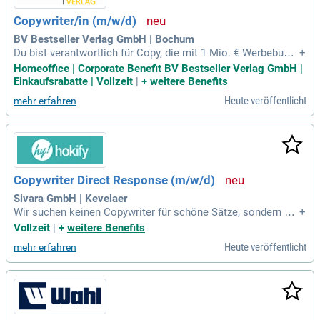
Copywriter/in (m/w/d)
BV Bestseller Verlag GmbH | Bochum
Du bist verantwortlich für Copy, die mit 1 Mio. € Werbebudg
+
et bespielt wird. Du verantwortest den gesamten Copywritin
Homeoffice | Corporate Benefit BV Bestseller Verlag GmbH |
gprozess für Landingpages, Emails, Ads, VSL und co. Du ste
Einkaufsrabatte | Vollzeit
|
+
weitere Benefits
llst sicher, dass alle ROAS Ziele erreicht werden.
Heute veröffentlicht
mehr erfahren
Copywriter Direct Response (m/w/d)
Sivara GmbH | Kevelaer
Wir suchen keinen Copywriter für schöne Sätze, sondern ein
+
en, der versteht, dass Texte Verkaufswerkzeuge sind. Du de
Vollzeit
|
+
weitere Benefits
nkst strategisch in Angles und Awareness Stages und schre
Heute veröffentlicht
mehr erfahren
ibst datengetrieben, um optimale Ergebnisse zu erzielen. M
arkenlyrik ist nicht unser Fokus; wir verlangen Verantwortun
g für messbare Resultate. Ideale Kandidaten haben Erfahrun
g im Direct-Response- oder Performance-Marketing, insbes
ondere im D2C- oder E-Commerce-Sektor. Du kennst die Aw
areness Stages nach Schwartz und wendest praktisch an, w