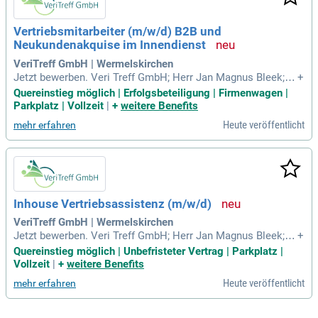
sönliche und direkte Kommunikation im Rhein-Main-Gebiet.
Zudem sind wir über GPP German Property Partners mit Part
Vertriebsmitarbeiter (m/w/d) B2B und
nern in weiteren deutschen Großstädten vernetzt.
Neukundenakquise im Innendienst
VeriTreff GmbH | Wermelskirchen
Jetzt bewerben. Veri Treff GmbH; Herr Jan Magnus Bleek; bl
+
eek@veritreff.de; Tel. 02196/7066730; Dabringhauser Str. 33
Quereinstieg möglich | Erfolgsbeteiligung | Firmenwagen |
A; 42929 Wermelskirchen.
Parkplatz | Vollzeit
|
+
weitere Benefits
Heute veröffentlicht
mehr erfahren
Inhouse Vertriebsassistenz (m/w/d)
VeriTreff GmbH | Wermelskirchen
Jetzt bewerben. Veri Treff GmbH; Herr Jan Magnus Bleek; bl
+
eek@veritreff.de; Tel. 02196/7066730; Dabringhauser Str. 33
Quereinstieg möglich | Unbefristeter Vertrag | Parkplatz |
A; 42929 Wermelskirchen.
Vollzeit
|
+
weitere Benefits
Heute veröffentlicht
mehr erfahren