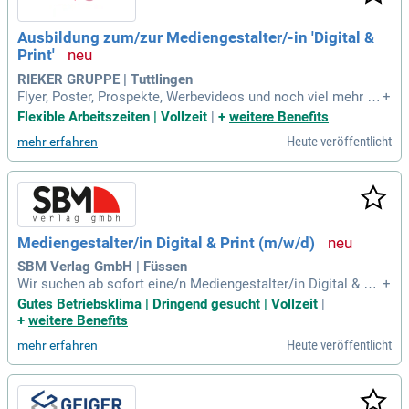
Ausbildung zum/zur Mediengestalter/-in 'Digital &
Print'
RIEKER GRUPPE | Tuttlingen
Flyer, Poster, Prospekte, Werbevideos und noch viel mehr wi
+
rst Du bei uns als Mediengestalter/-in gestalten und konzep
Flexible Arbeitszeiten | Vollzeit
|
+
weitere Benefits
tionieren. Du lernst bei uns alle Unternehmensbereiche ken
Heute veröffentlicht
mehr erfahren
nen und wirst intensiv im Marketing eingesetzt.
Mediengestalter/in Digital & Print (m/w/d)
SBM Verlag GmbH | Füssen
Wir suchen ab sofort eine/n Mediengestalter/in Digital & Pri
+
nt (m/w/d) zur Verstärkung unseres Teams VOR ORT. Deine
Gutes Betriebsklima | Dringend gesucht | Vollzeit
|
Aufgaben: Du gestaltest und realisierst Print- und Digitalme
+
weitere Benefits
dien – von der ersten Idee bis zur finalen Umsetzung.
Heute veröffentlicht
mehr erfahren