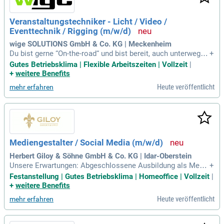
Veranstaltungstechniker - Licht / Video /
Eventtechnik / Rigging (m/w/d)
wige SOLUTIONS GmbH & Co. KG | Meckenheim
Du bist gerne “On-the-road“ und bist bereit, auch unterwegs
+
Höchstleistungen zu erbringen und neue Orte zu entdecken
Gutes Betriebsklima | Flexible Arbeitszeiten | Vollzeit
|
(national und international); Idealerweise besitzt du den Rig
+
weitere Benefits
gerschein SQQ2 oder bist bereit, diesen zu erwerben; Du bes
Heute veröffentlicht
mehr erfahren
itzt einen Führerschein
Mediengestalter / Social Media (m/w/d)
Herbert Giloy & Söhne GmbH & Co. KG | Idar-Oberstein
Unsere Erwartungen: Abgeschlossene Ausbildung als Medie
+
ngestalter Digital und Print (m/w/d) oder vergleichbare Quali
Festanstellung | Gutes Betriebsklima | Homeoffice | Vollzeit
|
fikation; Sicherer Umgang mit der Adobe Creative Cloud (ins
+
weitere Benefits
besondere InDesign, Photoshop und Illustrator); Erfahrung i
Heute veröffentlicht
mehr erfahren
m Bereich Social