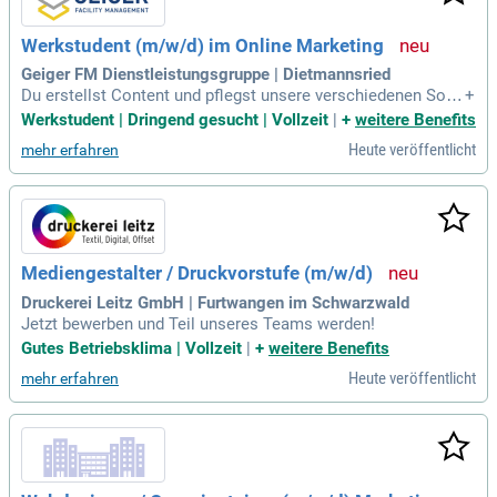
Werkstudent (m/w/d) im Online Marketing
Geiger FM Dienstleistungsgruppe | Dietmannsried
Du erstellst Content und pflegst unsere verschiedenen Soci
+
al Media Kanäle; Du hilfst bei der Planung und Steuerung vo
Werkstudent | Dringend gesucht | Vollzeit
|
+
weitere Benefits
n Social-Media-Projekten über alle; Projektphasen hinweg; D
Heute veröffentlicht
mehr erfahren
u unterstützt das Marketingteam bei der Contentpflege unse
rer Homepages; Du
Mediengestalter / Druckvorstufe (m/w/d)
Druckerei Leitz GmbH | Furtwangen im Schwarzwald
Jetzt bewerben und Teil unseres Teams werden!
Gutes Betriebsklima | Vollzeit
|
+
weitere Benefits
Heute veröffentlicht
mehr erfahren