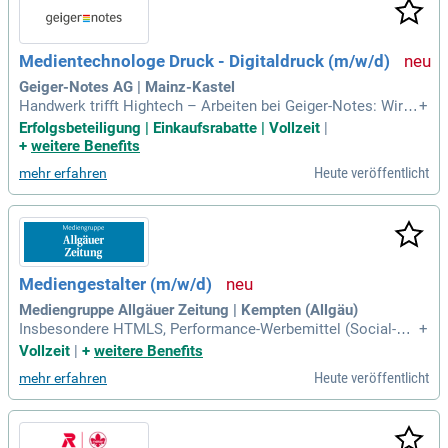
Medientechnologe Druck - Digitaldruck (m/w/d)
Geiger-Notes AG | Mainz-Kastel
Handwerk trifft Hightech – Arbeiten bei Geiger-Notes: Wir p
+
roduzieren hochwertige Werbemittel aus Papier (Kalender, N
Erfolgsbeteiligung | Einkaufsrabatte | Vollzeit
|
otizbücher, Haftnotizen); auf modernsten Fertigungsanlagen
+
weitere Benefits
und mit dem Qualitätssiegel „Made in Germany“.
Heute veröffentlicht
mehr erfahren
Mediengestalter (m/w/d)
Mediengruppe Allgäuer Zeitung | Kempten (Allgäu)
Insbesondere HTMLS, Performance-Werbemittel (Social-Me
+
dia, Google, etc.): Das bringst du mit: Abgeschlossene Ausb
Vollzeit
|
+
weitere Benefits
ildung als Mediengestalter (m/w/d), Studium im Bereich Gra
Heute veröffentlicht
mehr erfahren
fikdesign oder eine vergleichbare Qualifikation, mit Berufser
fahrung; Sicherer