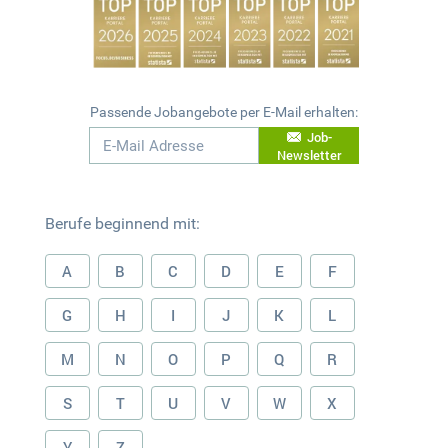
Passende Jobangebote per E-Mail erhalten:
Job-
Newsletter
Berufe beginnend mit:
A
B
C
D
E
F
G
H
I
J
K
L
M
N
O
P
Q
R
S
T
U
V
W
X
Y
Z