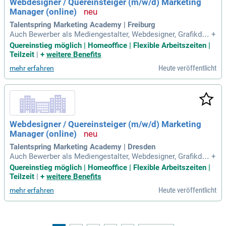
Webdesigner / Quereinsteiger (m/w/d) Marketing
Manager (online)
Talentspring Marketing Academy | Freiburg
Auch Bewerber als Mediengestalter, Webdesigner, Grafikdes
+
igner, Bürokraft, Kaufmännischer Mitarbeiter, Sachbearbeiter
Quereinstieg möglich | Homeoffice | Flexible Arbeitszeiten |
oder kreative Quereinsteiger bringen starke Grundlagen für d
Teilzeit
|
+
weitere Benefits
en Einstieg in Webdesign und digitale Gestaltung mit.
Heute veröffentlicht
mehr erfahren
Webdesigner / Quereinsteiger (m/w/d) Marketing
Manager (online)
Talentspring Marketing Academy | Dresden
Auch Bewerber als Mediengestalter, Webdesigner, Grafikdes
+
igner, Bürokraft, Kaufmännischer Mitarbeiter, Sachbearbeiter
Quereinstieg möglich | Homeoffice | Flexible Arbeitszeiten |
oder kreative Quereinsteiger bringen starke Grundlagen für d
Teilzeit
|
+
weitere Benefits
en Einstieg in Webdesign und digitale Gestaltung mit.
Heute veröffentlicht
mehr erfahren