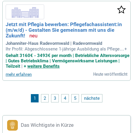
Jetzt mit Pflegia bewerben: Pflegefachassistent:in
(m/w/d) - Gestalten Sie gemeinsam mit uns die
Zukunft!
Johanniter-Haus Radevormwald | Radevormwald
Ihr Profil: Abgeschlossene 1-jährige Ausbildung als Pflegefa
+
chassistent:in; Empathie, Teamfähigkeit und Leidenschaft f
Gehalt 3160€ - 3493€ per month | Betriebliche Altersvorsorge
ür den Arbeitsbereich der stationären Altenpflege. Das biete
| Gutes Betriebsklima | Vermögenswirksame Leistungen |
n wir: 13.
Teilzeit
|
+
weitere Benefits
Heute veröffentlicht
mehr erfahren
1
2
3
4
5
nächste
Das Wichtigste in Kürze