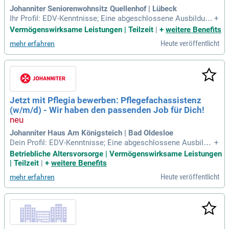
Johanniter Seniorenwohnsitz Quellenhof | Lübeck
Ihr Profil: EDV-Kenntnisse; Eine abgeschlossene Ausbildung
+
zum/zur Pflegefachassistent:in oder eine vergleichbare Aus
Vermögenswirksame Leistungen | Teilzeit
|
+
weitere Benefits
bildung; Selbstständiges und eigenverantwortliches Handel
Heute veröffentlicht
mehr erfahren
n; Teamfähigkeit und Leidenschaft für den Arbeitsbereich de
r stationären Altenpflege
Jetzt mit Pflegia bewerben: Pflegefachassistenz
(w/m/d) - Wir haben den passenden Job für Dich!
Johanniter Haus Am Königsteich | Bad Oldesloe
Dein Profil: EDV-Kenntnisse; Eine abgeschlossene Ausbildu
+
ng zum/zur Pflegefachassistent:in oder eine vergleichbare A
Betriebliche Altersvorsorge | Vermögenswirksame Leistungen
usbildung; Selbstständiges und eigenverantwortliches Hand
| Teilzeit
|
+
weitere Benefits
eln; Teamfähigkeit und Leidenschaft für den Arbeitsbereich
Heute veröffentlicht
mehr erfahren
der stationären Altenpflege