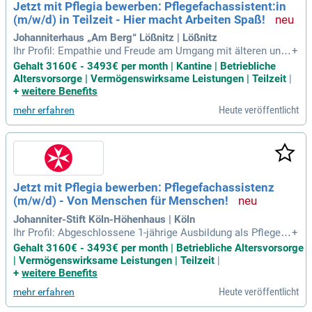
Jetzt mit Pflegia bewerben: Pflegefachassistent:in
(m/w/d) in Teilzeit - Hier macht Arbeiten Spaß!
Johanniterhaus „Am Berg“ Lößnitz | Lößnitz
Ihr Profil: Empathie und Freude am Umgang mit älteren und
+
hilfsbedürftigen Menschen; Sie sind gelernte:r Gesundheits-
Gehalt 3160€ - 3493€ per month | Kantine | Betriebliche
und Pflegeassistent:in / Pflegefachassistent:in (m/w/d) mit
Altersvorsorge | Vermögenswirksame Leistungen | Teilzeit
|
mind. 1-jähriger Ausbildung; Verantwortungsbewusstsein, T
+
weitere Benefits
eamfähigkeit, Einsatzbereitschaft
Heute veröffentlicht
mehr erfahren
Jetzt mit Pflegia bewerben: Pflegefachassistenz
(m/w/d) - Von Menschen für Menschen!
Johanniter-Stift Köln-Höhenhaus | Köln
Ihr Profil: Abgeschlossene 1-jährige Ausbildung als Pflegefa
+
chassistent:in; Empathie, Teamfähigkeit und Leidenschaft f
Gehalt 3160€ - 3493€ per month | Betriebliche Altersvorsorge
ür den Arbeitsbereich der stationären Altenpflege. Das biete
| Vermögenswirksame Leistungen | Teilzeit
|
n wir: 13.
+
weitere Benefits
Heute veröffentlicht
mehr erfahren