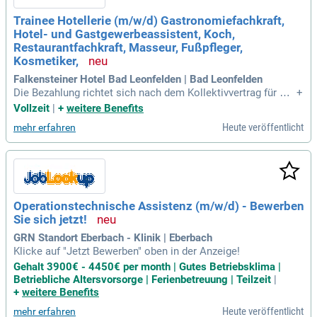
Trainee Hotellerie (m/w/d) Gastronomiefachkraft,
Hotel- und Gastgewerbeassistent, Koch,
Restaurantfachkraft, Masseur, Fußpfleger,
Kosmetiker,
Falkensteiner Hotel Bad Leonfelden | Bad Leonfelden
Die Bezahlung richtet sich nach dem Kollektivvertrag für Ho
+
tel- und Gastgewerbe. Lehrlingsentschädigung: 1. LJ € 1.050
Vollzeit
|
+
weitere Benefits
brutto, 2. LJ € 1.180 Brutto, 3. LJ € 1.400 brutto), 4. LJ € 1.50
Heute veröffentlicht
mehr erfahren
0 Brutto) bei Doppellehre. Wir freuen uns auf deine Bewerbu
ng!
Operationstechnische Assistenz (m/w/d) - Bewerben
Sie sich jetzt!
GRN Standort Eberbach - Klinik | Eberbach
Klicke auf "Jetzt Bewerben" oben in der Anzeige!
Gehalt 3900€ - 4450€ per month | Gutes Betriebsklima |
Betriebliche Altersvorsorge | Ferienbetreuung | Teilzeit
|
+
weitere Benefits
Heute veröffentlicht
mehr erfahren