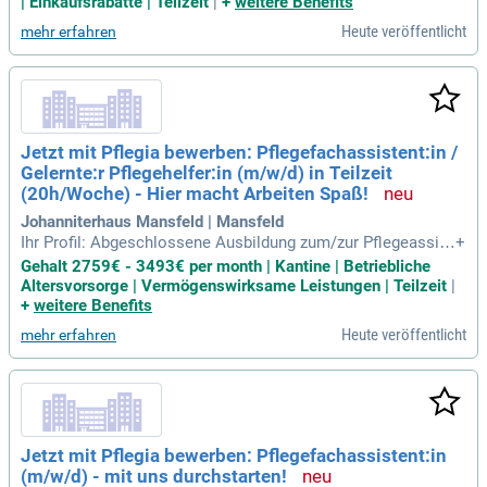
| Einkaufsrabatte | Teilzeit
|
+
weitere Benefits
Heute veröffentlicht
mehr erfahren
Jetzt mit Pflegia bewerben: Pflegefachassistent:in /
Gelernte:r Pflegehelfer:in (m/w/d) in Teilzeit
(20h/Woche) - Hier macht Arbeiten Spaß!
Johanniterhaus Mansfeld | Mansfeld
Ihr Profil: Abgeschlossene Ausbildung zum/zur Pflegeassist
+
ent:in oder Pflegehelfer:in zwingend erforderlich; Empathie u
Gehalt 2759€ - 3493€ per month | Kantine | Betriebliche
nd Freude am Umgang mit älteren und hilfsbedürftigen Men
Altersvorsorge | Vermögenswirksame Leistungen | Teilzeit
|
schen; Sie kommen aus der Nähe von Mansfeld und haben
+
weitere Benefits
somit einen kurzen Arbeitsweg
Heute veröffentlicht
mehr erfahren
Jetzt mit Pflegia bewerben: Pflegefachassistent:in
(m/w/d) - mit uns durchstarten!