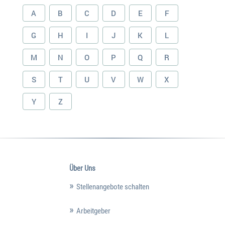
A
B
C
D
E
F
G
H
I
J
K
L
M
N
O
P
Q
R
S
T
U
V
W
X
Y
Z
Über Uns
Stellenangebote schalten
Arbeitgeber