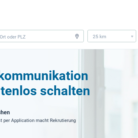
25 km
»
kommunikation
tenlos schalten
chen
t per Application macht Rekrutierung