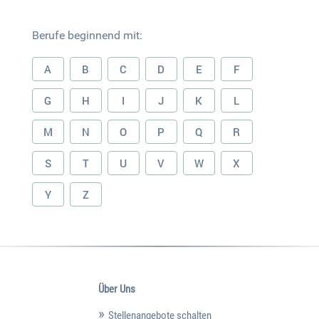
Berufe beginnend mit:
A
B
C
D
E
F
G
H
I
J
K
L
M
N
O
P
Q
R
S
T
U
V
W
X
Y
Z
Über Uns
Stellenangebote schalten