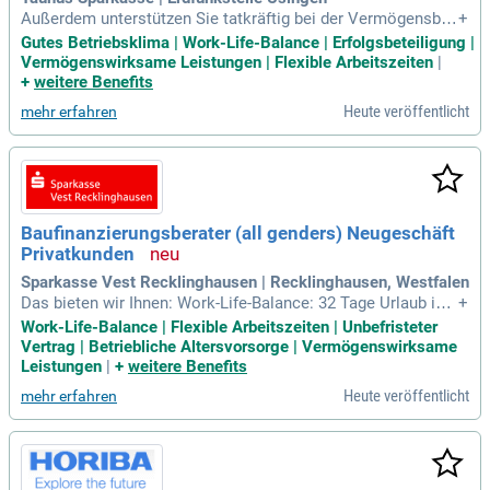
Außerdem unterstützen Sie tatkräftig bei der Vermögensber
+
atung unserer Firmen- und Gewerbekunden, Immobilienproje
Gutes Betriebsklima | Work-Life-Balance | Erfolgsbeteiligung |
kte und den von uns betreuten Kommunen. So arbeiten Sie
Vermögenswirksame Leistungen | Flexible Arbeitszeiten
|
unter anderem stichfeste Vermögensstrukturierungsvorschl
+
weitere Benefits
äge aus.
Heute veröffentlicht
mehr erfahren
Baufinanzierungsberater (all genders) Neugeschäft
Privatkunden
Sparkasse Vest Recklinghausen | Recklinghausen, Westfalen
Das bieten wir Ihnen: Work-Life-Balance: 32 Tage Urlaub ink
+
l. der Möglichkeit, weitere Urlaubstage durch Gehaltsumwan
Work-Life-Balance | Flexible Arbeitszeiten | Unbefristeter
dlung zu erwerben, flexible Arbeitszeitmodelle mit Arbeitsze
Vertrag | Betriebliche Altersvorsorge | Vermögenswirksame
iterfassung und Gleitzeit, Möglichkeit zum mobilen Arbeite
Leistungen
|
+
weitere Benefits
n; Wettbewerbsfähige
Heute veröffentlicht
mehr erfahren