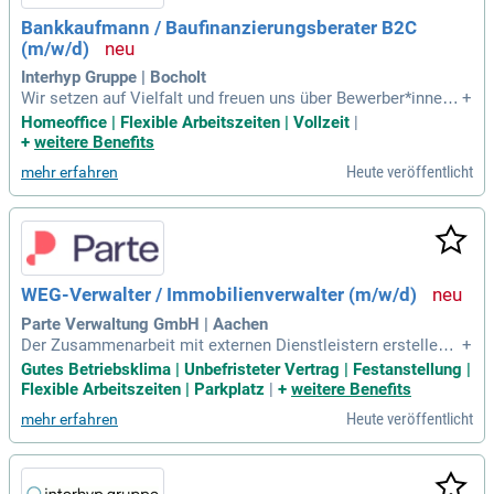
Bankkaufmann / Baufinanzierungsberater B2C
(m/w/d)
Interhyp Gruppe | Bocholt
Wir setzen auf Vielfalt und freuen uns über Bewerber*innen j
+
eglichen Geschlechts, Alters, jeglicher Nationalität sowie et
Homeoffice | Flexible Arbeitszeiten | Vollzeit
|
hnischer Herkunft, Lebensweise oder körperlicher und geisti
+
weitere Benefits
ger Fähigkeiten. Diese Benefits erwarten dich bei uns.
Heute veröffentlicht
mehr erfahren
WEG-Verwalter / Immobilienverwalter (m/w/d)
Parte Verwaltung GmbH | Aachen
Der Zusammenarbeit mit externen Dienstleistern erstellen u
+
nd vergeben Sie Aufträge und kontrollieren die durchzuführe
Gutes Betriebsklima | Unbefristeter Vertrag | Festanstellung |
nden Arbeiten: Ihre Ausbildung als Immobilienkaufmann/-fra
Flexible Arbeitszeiten | Parkplatz
|
+
weitere Benefits
u haben Sie erfolgreich abgeschlossen, idealerweise mit We
Heute veröffentlicht
mehr erfahren
iterbildung zum Immobilienfachwirt