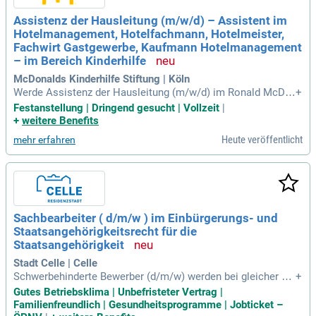
Assistenz der Hausleitung (m/w/d) – Assistent im
Hotelmanagement, Hotelfachmann, Hotelmeister,
Fachwirt Gastgewerbe, Kaufmann Hotelmanagement
– im Bereich Kinderhilfe
McDonalds Kinderhilfe Stiftung | Köln
Werde Assistenz der Hausleitung (m/w/d) im Ronald McDo
+
nald Haus Köln! In dieser Vollzeitposition betreust du Famili
Festanstellung | Dringend gesucht | Vollzeit
|
en in schwierigen Lebenslagen und unterstützt unser ehrena
+
weitere Benefits
mtliches Team. Deine Aufgaben umfassen die Organisation
Heute veröffentlicht
mehr erfahren
der Hausadministration, die Einhaltung der Arbeitssicherhei
t sowie die Pflege der Kontakte zur Klinik. Außerdem planst
du unsere wöchentlichen Verwöhn-Angebote für die Familie
n. Wir suchen engagierte Teamplayer mit Erfahrung im Hote
lmanagement oder Gastgewerbe. Verstärke unser Team in e
inem herzlichen Umfeld und fördere das Wohlbefinden der F
Sachbearbeiter ( d/m/w ) im Einbürgerungs- und
amilien, die wir betreuen! Jetzt bewerben!
Staatsangehörigkeitsrecht für die
Staatsangehörigkeit
Stadt Celle | Celle
Schwerbehinderte Bewerber (d/m/w) werden bei gleicher Ei
+
gnung bevorzugt berücksichtigt. Zu Zwecken und für die Da
Gutes Betriebsklima | Unbefristeter Vertrag |
uer der Durchführung des Bewerbungsverfahrens werden per
Familienfreundlich | Gesundheitsprogramme | Jobticket –
sonenbezogene Daten gespeichert.