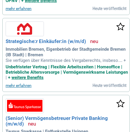
ÖPNV
|
+
weitere Benefits
Heute veröffentlicht
mehr erfahren
Strategische:r Einkäufer:in (w/m/d)
Immobilien Bremen, Eigenbetrieb der Stadtgemeinde Bremen
(IB Stadt) | Bremen
Sie verfügen über Kenntnisse des Vergaberechts, insbesond
+
ere der VgV/UVgO oder Sie sind bereit, die entsprechenden
Unbefristeter Vertrag | Flexible Arbeitszeiten | Homeoffice |
Kenntnisse durch Fort- und Weiterbildungen auch mit Absch
Betriebliche Altersvorsorge | Vermögenswirksame Leistungen
lussprüfung zu erwerben.
|
+
weitere Benefits
Heute veröffentlicht
mehr erfahren
(Senior) Vermögensbetreuer Private Banking
(m/w/d)
Taunus Sparkasse | Erdfunkstelle Usingen