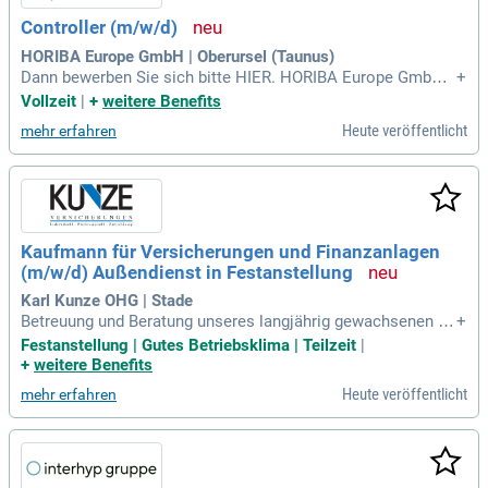
Controller (m/w/d)
HORIBA Europe GmbH | Oberursel (Taunus)
Dann bewerben Sie sich bitte HIER. HORIBA Europe GmbH;
+
Human Resources; Hans-Mess-Str.6 61440 Oberursel; www.
Vollzeit
|
+
weitere Benefits
horiba.com.
Heute veröffentlicht
mehr erfahren
Kaufmann für Versicherungen und Finanzanlagen
(m/w/d) Außendienst in Festanstellung
Karl Kunze OHG | Stade
Betreuung und Beratung unseres langjährig gewachsenen Ku
+
ndenbestandes; Analyse bestehender Versicherungs- und V
Festanstellung | Gutes Betriebsklima | Teilzeit
|
orsorgesituationen; Entwicklung individueller Absicherungs
+
weitere Benefits
konzzepte für Privat- und Gewerbekunden; Ausbau bestehen
Heute veröffentlicht
mehr erfahren
der Kundenverbindungen; Gewinnung