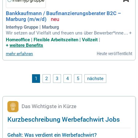
Bankkaufmann / Baufinanzierungsberater B2C –
Marburg (m/w/d)
Interhyp Gruppe | Marburg
Wir setzen auf Vielfalt und freuen uns über Bewerber*innen j
+
eglichen Geschlechts, Alters, jeglicher Nationalität sowie et
Homeoffice | Flexible Arbeitszeiten | Vollzeit
|
hnischer Herkunft, Lebensweise oder körperlicher und geisti
+
weitere Benefits
ger Fähigkeiten. Diese Benefits erwarten dich bei uns.
Heute veröffentlicht
mehr erfahren
1
2
3
4
5
nächste
Das Wichtigste in Kürze
Kurzbeschreibung Werbefachwirt Jobs
Gehalt: Was verdient ein Werbefachwirt?