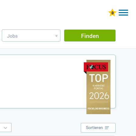
Finden
Jobs
»
e
Sortieren