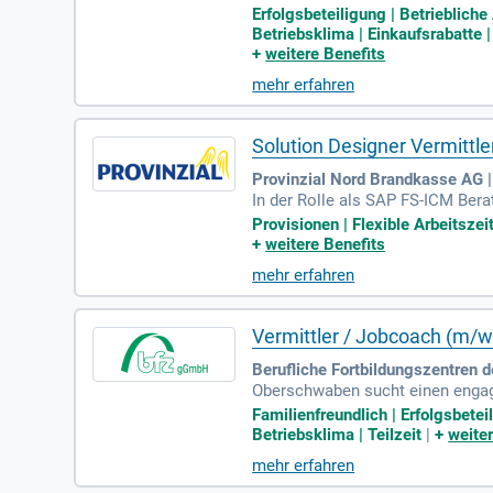
bilie, Investition). Die Zusamme
Erfolgsbeteiligung | Betrieblich
Betriebsklima | Einkaufsrabatte
+
weitere Benefits
mehr erfahren
Solution Designer Vermittler
Provinzial Nord Brandkasse AG |
In der Rolle als SAP FS-ICM Ber
bist aktiv in der Erstellung und
Provisionen | Flexible Arbeitszei
ng des laufenden Betriebs von 
+
weitere Benefits
t sie für die Fachbereiche auf. 
mehr erfahren
ver Konzepte zur Automatisierun
schafts-)Informatik ist Vorauss
Vermittler / Jobcoach (m/w
Berufliche Fortbildungszentren 
Oberschwaben sucht einen engagie
ition unterstützen Sie Erwachsene
Familienfreundlich | Erfolgsbet
Vermittlung von Arbeitssuchende
Betriebsklima | Teilzeit
|
+
weite
Wir suchen eine Person mit abge
mehr erfahren
bis zum 12.08.2026 und helfen Sie