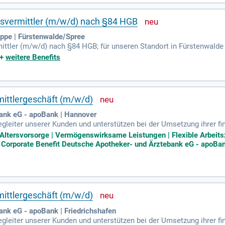
gsvermittler (m/w/d) nach §84 HGB
pe | Fürstenwalde/Spree
ittler (m/w/d) nach §84 HGB; für unseren Standort in Fürstenwalde
+
weitere Benefits
rmittlergeschäft (m/w/d)
ank eG - apoBank | Hannover
Begleiter unserer Kunden und unterstützen bei der Umsetzung ihrer 
narbeit mit ihnen optimierst du und baust dein Netzwerk kontinuierli
e Altersvorsorge | Vermögenswirksame Leistungen | Flexible Arbeits
 | Corporate Benefit Deutsche Apotheker- und Ärztebank eG - apoBan
rmittlergeschäft (m/w/d)
nk eG - apoBank | Friedrichshafen
Begleiter unserer Kunden und unterstützen bei der Umsetzung ihrer 