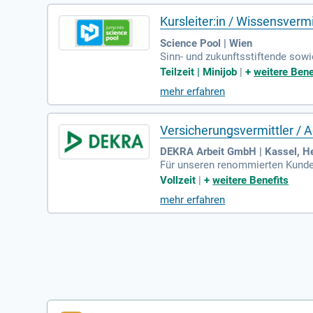
Kursleiter:in / Wissensverm
Science Pool | Wien
Sinn- und zukunftsstiftende sowi
ort und Reflexionsseminar; Wisse
Teilzeit | Minijob
|
+
weitere Bene
mehr erfahren
Versicherungsvermittler / 
DEKRA Arbeit GmbH | Kassel, H
Für unseren renommierten Kunde
svermittler / Account Manager (
Vollzeit
|
+
weitere Benefits
mehr erfahren