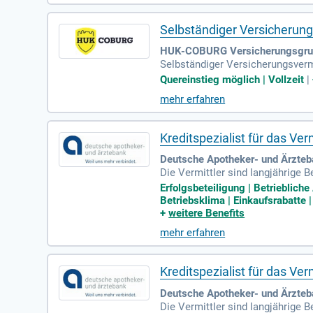
Selbständiger Versicherun
HUK-COBURG Versicherungsgrup
Selbständiger Versicherungsverm
Quereinstieg möglich | Vollzeit
|
mehr erfahren
Kreditspezialist für das Ve
Deutsche Apotheker- und Ärzteb
Die Vermittler sind langjährige 
bilie, Investition). Die Zusamme
Erfolgsbeteiligung | Betrieblich
Betriebsklima | Einkaufsrabatte
+
weitere Benefits
mehr erfahren
Kreditspezialist für das Ve
Deutsche Apotheker- und Ärzteba
Die Vermittler sind langjährige 