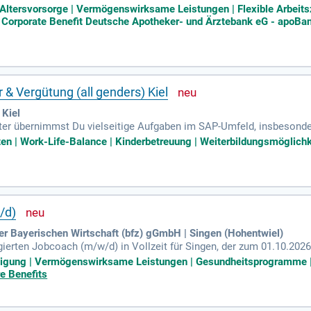
narbeit mit ihnen optimierst du und baust dein Netzwerk kontinuierli
e Altersvorsorge | Vermögenswirksame Leistungen | Flexible Arbeits
 | Corporate Benefit Deutsche Apotheker- und Ärztebank eG - apoBan
 & Vergütung (all genders) Kiel
 Kiel
ater übernimmst Du vielseitige Aufgaben im SAP-Umfeld, insbesonde
 Bewertung von Business Cases für Projekte und Investitionsentsche
ten | Work-Life-Balance | Kinderbetreuung | Weiterbildungsmöglichke
Anwendungen gehört ebenso zu Deinem Tätigkeitsfeld. Zudem analys
Deine Aufgaben umfassen die Planung, Organisation und Durchführun
g von Geschäftsprozessen. Ein erfolgreich abgeschlossenes Studiu
etzung für diese spannende Herausforderung.
/d)
der Bayerischen Wirtschaft (bfz) gGmbH | Singen (Hohentwiel)
rten Jobcoach (m/w/d) in Vollzeit für Singen, der zum 01.10.2026 o
 bei der beruflichen Integration. Zu Ihren Aufgaben zählen die Akqu
eiligung | Vermögenswirksame Leistungen | Gesundheitsprogramme | 
n. Darüber hinaus fungieren Sie als Ansprechpartner für Betriebe 
re Benefits
schlossener Berufsausbildung oder Studium, die über Erfahrung im
 anderen, ihre beruflichen Ziele zu erreichen!