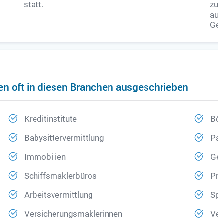
statt.
zu
au
Ge
en oft in diesen Branchen ausgeschrieben
Kreditinstitute
B
Babysittervermittlung
Pa
Immobilien
G
Schiffsmaklerbüros
Pr
Arbeitsvermittlung
Sp
Versicherungsmaklerinnen
Ve