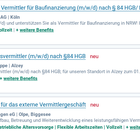
Vermittler für Baufinanzierung (m/w/d) nach § 84 HGB
AG | Köln
 und unterstützen Sie als Vermittler für Baufinanzierung in NRW! 
Neukunden. Ihre Aufgabe ist die Betreuung selbständiger Agenturen
llzeit
|
+
weitere Benefits
ge Kundenansprache und bedarfsorientierte Beratung. Zudem organi
ls Ansprechpartner für Finanzierungslösungen stehen Sie Ihren Kun
programme.
gsvermittler (m/w/d) nach §84 HGB
pe | Alzey
ittler (m/w/d) nach §84 HGB; für unseren Standort in Alzey zum 01
+
weitere Benefits
für das externe Vermittlergeschäft
gen eG | Olpe, Biggesee
fbau, Betreuung und Weiterentwicklung eines leistungsfähigen Verm
everanstaltungen; Begleitung und Unterstützung von Vermittlern bei
riebliche Altersvorsorge | Flexible Arbeitszeiten | Vollzeit
|
+
weit