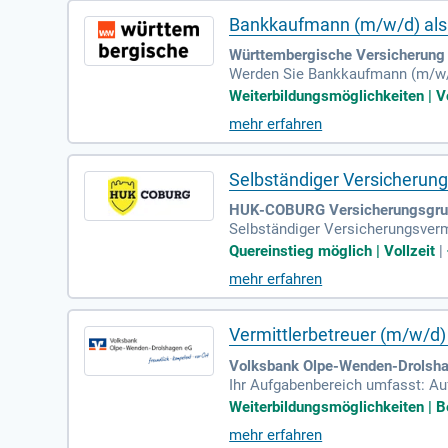
Bankkaufmann (m/w/d) als 
Württembergische Versicherung 
Werden Sie Bankkaufmann (m/w/d)
umfassend und akquirieren aktiv 
Weiterbildungsmöglichkeiten | Vo
ertragsbestände durch regelmäßi
mehr erfahren
ur effektiven Kundengewinnung. A
e und nutzen moderne Verkaufs
Selbständiger Versicherun
HUK-COBURG Versicherungsgrup
Selbständiger Versicherungsverm
Quereinstieg möglich | Vollzeit
|
mehr erfahren
Vermittlerbetreuer (m/w/d) 
Volksbank Olpe-Wenden-Drolsha
Ihr Aufgabenbereich umfasst: Au
ei Netzwerk-, Branchen- und Mess
Weiterbildungsmöglichkeiten | Bet
mehr erfahren