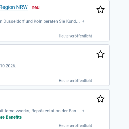
/ Region NRW
In Düsseldorf und Köln beraten Sie Kunden
+
 im Bereich Baufinanzierung. Sie pflegen V
sieren Sie Informationsveranstaltungen z
Heute veröffentlicht
den im Direktbestand Ihrer Region zur Seit
.10.2026.
Heute veröffentlicht
ittlernetzwerks; Repräsentation der Bank b
+
 der Strukturierung
ere Benefits
Heute veröffentlicht