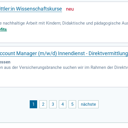
ittler:in Wissenschaftskurse
e nachhaltige Arbeit mit Kindern; Didaktische und pädagogische Au
nserweiterung: Durch Lehren lernen; geringfügige Anstellung: € 15,–
fits
Account Manager (m/w/d) Innendienst - Direktvermittlun
essen
n aus der Versicherungsbranche suchen wir im Rahmen der Direktve
m/w/d) Innendienst am Standort Kassel.
1
2
3
4
5
nächste