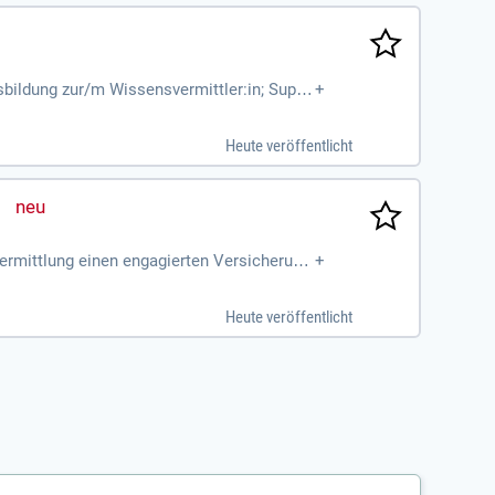
sbildung zur/m Wissensvermittler:in; Supp
+
/Stunde; Teilzeit
Heute veröffentlicht
g
rmittlung einen engagierten Versicherung
+
Heute veröffentlicht