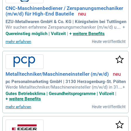
zeit über WhatsApp möglich. Voraussetzungen: Abgeschlos
CNC-Maschinenbediener / Zerspanungsmechaniker
sene Ausbildung im Metallbereich, erste Erfahrungen in der
(m/w/d) für High-End Bauteile
Metallbearbeitung und gute Deutschkenntnisse.
EZU-Metallwaren GmbH & Co. KG | Königsheim bei Tuttlingen
Wir suchen erfahrene Zerspanungsmechaniker (m/w/d) und
+
CNC-Maschinenbediener (m/w/d) zur Verstärkung unseres
Quereinstieg möglich | Vollzeit
|
+
weitere Benefits
Teams. Bewerben Sie sich jetzt und steigen Sie in die Welt
Heute veröffentlicht
mehr erfahren
moderner CNC-Drehmaschinen ein! Ihre Aufgaben umfasse
n das Bedienen von Lang- und Kurzdrehmaschinen, das Lese
n technischer Zeichnungen sowie die Überwachung und Kor
rektur von Fertigungsprozessen. Für Zerspanungsmechanik
er ist eine abgeschlossene Ausbildung oder 10 Jahre Erfahr
ung notwendig. Sie tragen Verantwortung für Qualität, Maßh
Metalltechniker/Maschineneinsteller (m/w/d)
altigkeit und Stückzahlen in Ihrem Maschinenbereich. Gesta
lten Sie Ihre Karriere bei uns – wir freuen uns auf Ihre Bewer
pc Personalmarketing GmbH | 3130 Herzogenburg-St. Pölten
bung!
Werde Metalltechniker/Maschineneinsteller (m/w/d) in 313
+
0 Herzogenburg! Betreue und warte Sondermaschinen, rüste
Gutes Betriebsklima | Gesundheitsprogramme | Vollzeit
|
diese und führe Qualitätsaufzeichnungen. Bringe Deine Idee
+
weitere Benefits
n zur Verbesserung ein. Voraussetzung: abgeschlossene Le
Heute veröffentlicht
mehr erfahren
hre in Metallverarbeitung oder Maschinenbau.