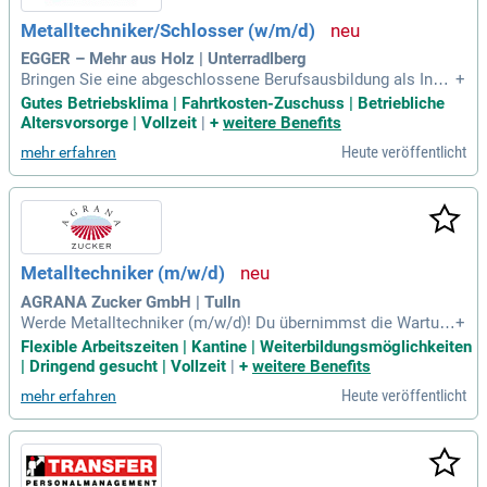
Metalltechniker/Schlosser (w/m/d)
EGGER – Mehr aus Holz | Unterradlberg
Bringen Sie eine abgeschlossene Berufsausbildung als Indu
+
striemechaniker oder Schlosser sowie fünf Jahre Erfahrung
Gutes Betriebsklima | Fahrtkosten-Zuschuss | Betriebliche
in der Instandhaltung von Produktionsanlagen oder im Anla
Altersvorsorge | Vollzeit
|
+
weitere Benefits
genbau mit? Dann suchen wir genau Sie für unser engagiert
Heute veröffentlicht
mehr erfahren
es Team!
Metalltechniker (m/w/d)
AGRANA Zucker GmbH | Tulln
Werde Metalltechniker (m/w/d)! Du übernimmst die Wartun
+
g und Instandhaltung von Maschinen, bearbeitest Metall und
Flexible Arbeitszeiten | Kantine | Weiterbildungsmöglichkeiten
Gusseisen, führst Schweißarbeiten durch und gestaltest spa
| Dringend gesucht | Vollzeit
|
+
weitere Benefits
nnende technische Projekte. Bewirb dich jetzt und bring dein
Heute veröffentlicht
mehr erfahren
Talent ein!