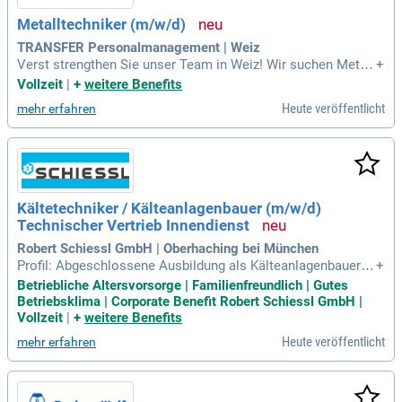
Metalltechniker (m/w/d)
TRANSFER Personalmanagement | Weiz
Verst strengthen Sie unser Team in Weiz! Wir suchen Metall
+
techniker (m/w/d) für Fertigung, Montage und Instandhaltun
Vollzeit
|
+
weitere Benefits
g von Metallkonstruktionen. Schweißkenntnisse (MAG, WIG,
Heute veröffentlicht
mehr erfahren
Elektro) sind von Vorteil. Bewerben Sie sich jetzt und gestal
ten Sie mit uns die Zukunft!
Kältetechniker / Kälteanlagenbauer (m/w/d)
Technischer Vertrieb Innendienst
Robert Schiessl GmbH | Oberhaching bei München
Profil: Abgeschlossene Ausbildung als Kälteanlagenbauer /-
+
meister oder staatlich geprüfter Techniker; Alternativ gleich
Betriebliche Altersvorsorge | Familienfreundlich | Gutes
wertige Ausbildung im Bereich Mechatronik oder Sanitär-, H
Betriebsklima | Corporate Benefit Robert Schiessl GmbH |
eizungs- und Klimatechnik; Berufserfahrung in der Kältetech
Vollzeit
|
+
weitere Benefits
nik oder vergleichbarem
Heute veröffentlicht
mehr erfahren