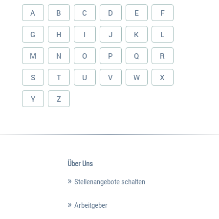
A
B
C
D
E
F
G
H
I
J
K
L
M
N
O
P
Q
R
S
T
U
V
W
X
Y
Z
Über Uns
Stellenangebote schalten
Arbeitgeber