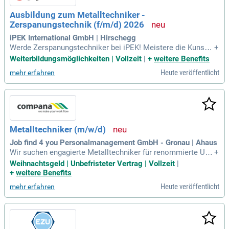
Ausbildung zum Metalltechniker -
Zerspanungstechnik (f/m/d) 2026
iPEK International GmbH | Hirschegg
Werde Zerspanungstechniker bei iPEK! Meistere die Kunst d
+
er Metallbearbeitung mit modernen Maschinen und erlerne
Weiterbildungsmöglichkeiten | Vollzeit
|
+
weitere Benefits
alles von handwerklichen Fertigkeiten bis zur Programmieru
Heute veröffentlicht
mehr erfahren
ng CNC-gesteuerter Bearbeitungszentren. Starte deine Karri
ere mit uns!
Metalltechniker (m/w/d)
Job find 4 you Personalmanagement GmbH - Gronau | Ahaus
Wir suchen engagierte Metalltechniker für renommierte Unt
+
ernehmen in Ahaus. Profitiere von einem direkten Einstieg u
Weihnachtsgeld | Unbefristeter Vertrag | Vollzeit
|
nd der Aussicht auf eine langfristige Anstellung, idealerweis
+
weitere Benefits
e mit Übernahme durch den Kunden. Unsere attraktiven Urla
Heute veröffentlicht
mehr erfahren
ubs- und Weihnachtsgeldregelungen sowie ein unbefristeter
Arbeitsvertrag mit fairer Vergütung bieten dir Sicherheit. Zu
sätzlich erwarten dich exklusive Mitarbeiterrabatte und ein
Prämienprogramm zur Werbung neuer Mitarbeiter. Ein unko
mplizierter Kontakt zu unserem kompetenten Team ist jeder