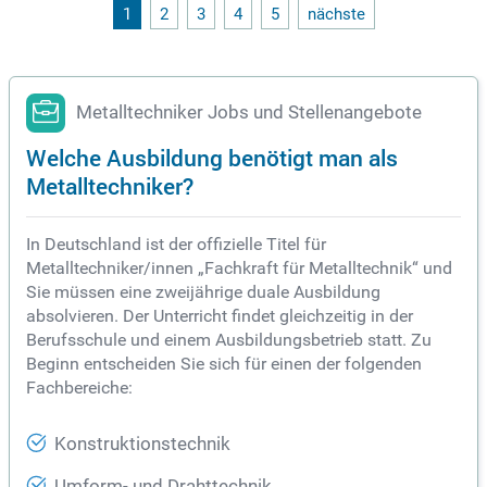
b. Voraussetzungen sind eine abgeschlossene Ausbildung u
1
2
3
4
5
nächste
nd Kenntnisse in gängigen Steuerungen wie Siemens Sinum
erik. Bewerben Sie sich, wenn Sie eine selbstständige und q
ualitätsbewusste Arbeitsweise mitbringen!
Metalltechniker Jobs und Stellenangebote
Welche Ausbildung benötigt man als
Metalltechniker?
In Deutschland ist der offizielle Titel für
Metalltechniker/innen „Fachkraft für Metalltechnik“ und
Sie müssen eine zweijährige duale Ausbildung
absolvieren. Der Unterricht findet gleichzeitig in der
Berufsschule und einem Ausbildungsbetrieb statt. Zu
Beginn entscheiden Sie sich für einen der folgenden
Fachbereiche:
Konstruktionstechnik
Umform- und Drahttechnik