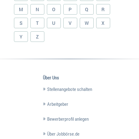
M
N
O
P
Q
R
S
T
U
V
W
X
Y
Z
Über Uns
Stellenangebote schalten
Arbeitgeber
Bewerberprofil anlegen
Über Jobbörse.de