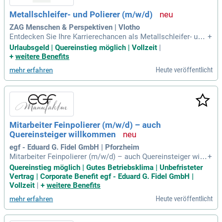
Metallschleifer- und Polierer (m/w/d)
ZAG Menschen & Perspektiven | Vlotho
Entdecken Sie Ihre Karrierechancen als Metallschleifer- und
+
Polierer (m/w/d) in Vlotho bei ZAG Menschen & Perspektive
Urlaubsgeld | Quereinstieg möglich | Vollzeit
|
n. Verdienen Sie wettbewerbsfähige 16,00 € pro Stunde, pas
+
weitere Benefits
send zu Ihrer Qualifikation! Genießen Sie eine faire Vergütun
Heute veröffentlicht
mehr erfahren
g nach GVP-Tarifvertrag, plus Weihnachts- und Urlaubsgeld.
Nutzen Sie unser Empfehlungsprogramm und sichern Sie si
ch 150,00 € für jeden neuen Kollegen. Arbeiten Sie bei reno
mmierten Unternehmen, die perfekt zu Ihren Fähigkeiten pas
sen und profitieren Sie von individuellen Weiterentwicklungs
möglichkeiten. ZAG begleitet Sie auf jedem Schritt Ihrer Kar
Mitarbeiter Feinpolierer (m/w/d) – auch
riere, mit einer transparenten und vertrauensvollen Kommun
Quereinsteiger willkommen
ikation.
egf - Eduard G. Fidel GmbH | Pforzheim
Mitarbeiter Feinpolierer (m/w/d) – auch Quereinsteiger willk
+
ommen bei egf in Pforzheim Das erwartet dich Oberflächenv
Quereinstieg möglich | Gutes Betriebsklima | Unbefristeter
eredelung und Feinpolitur hochwertiger Schmuckstücke aus
Vertrag | Corporate Benefit egf - Eduard G. Fidel GmbH |
Edel­metallen Bearbeitung und Veredelung verschie­dener Sc
Vollzeit
|
+
weitere Benefits
hmuckstücke mit höchstem
Heute veröffentlicht
mehr erfahren