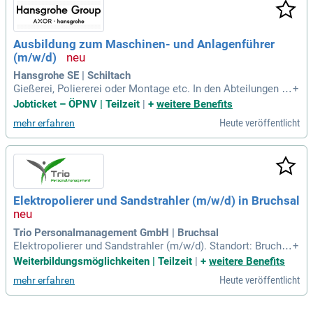
mfassende Einarbeitung erfolgt „on the job“ in einem engagi
erten Team. Zusätzlich erwarten dich attraktive Vergütungs
modelle, betriebliche Altersvorsorge und viele Mitarbeiteran
Ausbildung zum Maschinen- und Anlagenführer
gebote, die deine Work-Life-Balance unterstützen.
(m/w/d)
Hansgrohe SE | Schiltach
Gießerei, Poliererei oder Montage etc. In den Abteilungen bi
+
nden wir dich stark in das Tagesgeschäft mit ein und in Proj
Jobticket – ÖPNV | Teilzeit
|
+
weitere Benefits
ekten beweist du deine Sebstständigkeit und dein Engagem
Heute veröffentlicht
mehr erfahren
ent. Abwechslung ist garantiert.
Elektropolierer und Sandstrahler (m/w/d) in Bruchsal
Trio Personalmanagement GmbH | Bruchsal
Elektropolierer und Sandstrahler (m/w/d). Standort: Bruchsa
+
l Anstellungsart (en): Vollzeit Arbeitszeit: 35; 40 Stunden pr
Weiterbildungsmöglichkeiten | Teilzeit
|
+
weitere Benefits
o Woche. Deine Aufgaben: Durchführung von Elektropolierar
Heute veröffentlicht
mehr erfahren
beiten an verschiedenen Metalloberflächen, insbesondere E
delstahl.