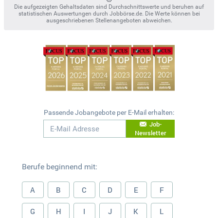
Die aufgezeigten Gehaltsdaten sind Durchschnittswerte und beruhen auf
statistischen Auswertungen durch Jobbörse.de. Die Werte können bei
ausgeschriebenen Stellenangeboten abweichen.
Passende Jobangebote per E-Mail erhalten:
Job-
Newsletter
Berufe beginnend mit:
A
B
C
D
E
F
G
H
I
J
K
L