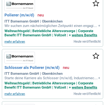
Polierer (m/w/d)
ITT Bornemann GmbH | Obernkirchen
Wir suchen zum nächstmöglichen Zeitpunkt einen engagiert
+
en Polierer (m/w/d) für unser internationales Unternehmen.
Weihnachtsgeld | Betriebliche Altersvorsorge | Corporate
Zu den Hauptaufgaben gehören die Polierung, Egalisierung u
Benefit ITT Bornemann GmbH | Vollzeit
|
+
weitere Benefits
nd Beschriftung von Bauteilen sowie deren Reinigung. Sie b
Heute veröffentlicht
mehr erfahren
edienen Markiermaschinen und Elektro-Polieranlagen und k
oordinieren selbstständig Ihre Aufgaben. Eine Ausbildung al
s Schlosser, Industriemechaniker oder Polierer ist von Vort
eil. Kenntnisse in der Metallindustrie, Galvanik und Oberfläc
henbeschaffenheit sind wünschenswert. Wir bieten einen sp
annenden Arbeitsplatz mit flexiblen Schichtmodellen und er
Schlosser als Polierer (m/w/d)
warten hohe Arbeitsbereitschaft sowie Teamfähigkeit.
ITT Bornemann GmbH | Obernkirchen
Starte deine Karriere als Schlosser (m/w/d), Industriemecha
+
niker (m/w/d) oder Polierer (m/w/d) in der Metallindustrie!
Weihnachtsgeld | Betriebliche Altersvorsorge | Corporate
Du bringst idealerweise Kenntnisse in der Galvanik sowie in
Benefit ITT Bornemann GmbH | Vollzeit
|
+
weitere Benefits
der Oberflächenbehandlung mit? Hohe Flexibilität und eine s
Heute veröffentlicht
mehr erfahren
orgfältige Arbeitsweise zeichnen dich aus? Profitiere von ei
nem internationalen Arbeitsumfeld, das dir ein spannendes
Aufgabengebiet mit viel Gestaltungsspielraum bietet. Eine u