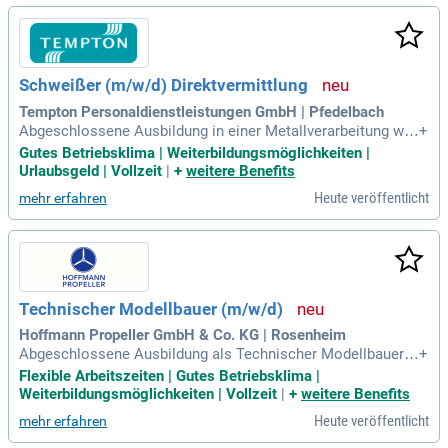
arbeitern produziert Krampe jährlich über 1.200 hochwertige
Fahrzeuge für die Land- und Bauwirtschaft. Neben der Serien
fertigung fertigt das Unternehmen auch individuelle Wannen
kipper, Abschieber und Hakenlifter nach Kundenwunsch. Kra
Schweißer (m/w/d) Direktvermittlung
mpe steht für Qualität, Zuverlässigkeit und Innovation in der
Branche. Entdecken Sie die Stellenangebote auf Step Stone.
Tempton Personaldienstleistungen GmbH | Pfedelbach
de und gestalten Sie Ihre Zukunft mit Krampe!
Abgeschlossene Ausbildung in einer Metallverarbeitung wie
+
Konstruktionsmechaniker (m/w/d) oder Metallbauer (m/w/
Gutes Betriebsklima | Weiterbildungsmöglichkeiten |
d); Gültige Schweißerpässe; Nachgewiesene Erfahrung in de
Urlaubsgeld | Vollzeit
|
+
weitere Benefits
r Verarbeitung von Feinkornbaustählen ab S690QL aufwärts;
Heute veröffentlicht
mehr erfahren
Deutschkenntnisse.
Technischer Modellbauer (m/w/d)
Hoffmann Propeller GmbH & Co. KG | Rosenheim
Abgeschlossene Ausbildung als Technischer Modellbauer
+
(m/w/d), Feinwerkmechaniker, Industriemechaniker oder ver
Flexible Arbeitszeiten | Gutes Betriebsklima |
gleichbare Qualifikation; Mehrjährige Berufserfahrung im Mo
Weiterbildungsmöglichkeiten | Vollzeit
|
+
weitere Benefits
dell-, Werkzeug- oder Formenbau, idealerweise im industriell
Heute veröffentlicht
mehr erfahren
en Umfeld mit verschiedenen