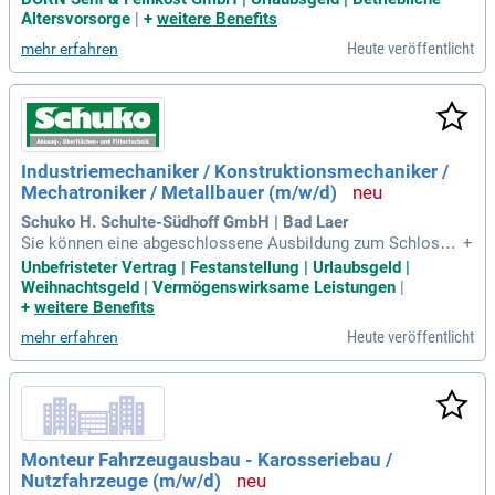
aschinen; Technisches Geschick und handwerkliches Könne
Altersvorsorge
|
+
weitere Benefits
n; Kenntnis oder Erfahrung
Heute veröffentlicht
mehr erfahren
Industriemechaniker / Konstruktionsmechaniker /
Mechatroniker / Metallbauer (m/w/d)
Schuko H. Schulte-Südhoff GmbH | Bad Laer
Sie können eine abgeschlossene Ausbildung zum Schlosse
+
r, Metallbauer, Industrie-, Feinwerk-, Zerspanungsmechaniker
Unbefristeter Vertrag | Festanstellung | Urlaubsgeld |
oder eine vergleichbare Ausbildung vorweisen; Idealerweise
Weihnachtsgeld | Vermögenswirksame Leistungen
|
haben Sie bereits Berufserfahrungen in den o.g.
+
weitere Benefits
Heute veröffentlicht
mehr erfahren
Monteur Fahrzeugausbau - Karosseriebau /
Nutzfahrzeuge (m/w/d)