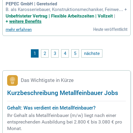
PEPEC GmbH | Geretsried
B. als Karosseriebauer, Konstruktionsmechaniker, Feinwerk
+
mechaniker oder Metallbauer. Du bringst bereits praktische
Unbefristeter Vertrag | Flexible Arbeitszeiten | Vollzeit
|
Erfahrung in der Montage mit, vorzugsweise im Fahrzeug- o
+
weitere Benefits
der Karosseriebau.
Heute veröffentlicht
mehr erfahren
1
2
3
4
5
nächste
Das Wichtigste in Kürze
Kurzbeschreibung Metallfeinbauer Jobs
Gehalt: Was verdient ein Metallfeinbauer?
Ihr Gehalt als Metallfeinbauer (m/w) liegt nach einer
entsprechenden Ausbildung bei 2.800 € bis 3.080 € pro
Monat.