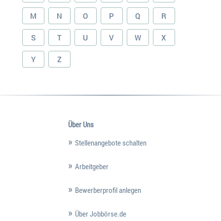
M
N
O
P
Q
R
S
T
U
V
W
X
Y
Z
Über Uns
Stellenangebote schalten
Arbeitgeber
Bewerberprofil anlegen
Über Jobbörse.de