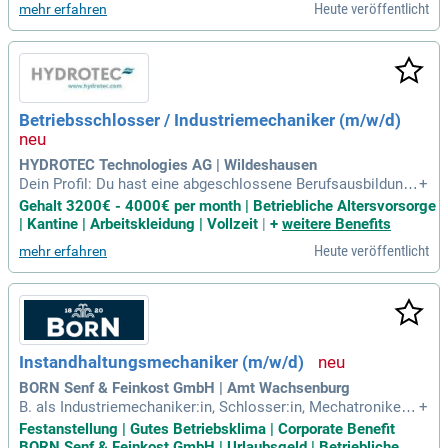
Heute veröffentlicht
mehr erfahren
lichkeit.
Betriebsschlosser / Industriemechaniker (m/w/d)
HYDROTEC Technologies AG | Wildeshausen
Dein Profil: Du hast eine abgeschlossene Berufsausbildung
+
als Betriebsschlosser:in, Industriemechaniker:in, Feinwerkm
Gehalt 3200€ - 4000€ per month | Betriebliche Altersvorsorge
echaniker:in, Maschinenbaumechaniker:in, Mechatroniker:i
| Kantine | Arbeitskleidung | Vollzeit
|
+
weitere Benefits
n, Metallbauer:in oder eine vergleichbare Qualifikation; Erfah
Heute veröffentlicht
mehr erfahren
rungen in der Instandhaltung
Instandhaltungsmechaniker (m/w/d)
BORN Senf & Feinkost GmbH | Amt Wachsenburg
B. als Industriemechaniker:in, Schlosser:in, Mechatroniker:i
+
n, Metallbauer:in oder vergleichbare Qualifikation; Berufserf
Festanstellung | Gutes Betriebsklima | Corporate Benefit
ahrung in der Instandhaltung von Produktionsanlagen und M
BORN Senf & Feinkost GmbH | Urlaubsgeld | Betriebliche