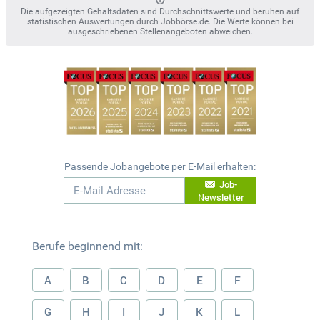
Die aufgezeigten Gehaltsdaten sind Durchschnittswerte und beruhen auf
statistischen Auswertungen durch Jobbörse.de. Die Werte können bei
ausgeschriebenen Stellenangeboten abweichen.
Passende Jobangebote per E-Mail erhalten:
Job-
Newsletter
Berufe beginnend mit:
A
B
C
D
E
F
G
H
I
J
K
L