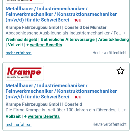
Metallbauer / Industriemechaniker /
Feinwerkmechaniker / Konstruktionsmechaniker
(m/w/d) für die Schweißerei
Krampe Fahrzeugbau GmbH | Coesfeld bei Münster
Abgeschlossene Ausbildung als Industriemechaniker / Fein
+
werkmechaniker / Konstruktionsmechaniker / Metallbauer
Weihnachtsgeld | Betriebliche Altersvorsorge | Arbeitskleidung
oder vergleichbar (m/w/d); Technisches Verständnis in Verb
| Vollzeit
|
+
weitere Benefits
indung mit handwerklichem Talent; Zuverlässigkeit und tea
Heute veröffentlicht
mehr erfahren
morientierte Arbeitsweise
Metallbauer / Industriemechaniker /
Feinwerkmechaniker / Konstruktionsmechaniker
(m/w/d) für die Schweißerei
Krampe Fahrzeugbau GmbH | Coesfeld
Die Firma Krampe ist seit über 100 Jahren ein führendes, inh
+
abergeführtes Unternehmen aus Coesfeld. Als Marktführer f
Vollzeit
|
+
weitere Benefits
ür landwirtschaftliche Wannenkipper in Deutschland bietet K
Heute veröffentlicht
mehr erfahren
rampe eine Vielzahl von maßgeschneiderten Lösungen für a
lle Einsatzzwecke. Mit einem engagierten Team von 280 Mit