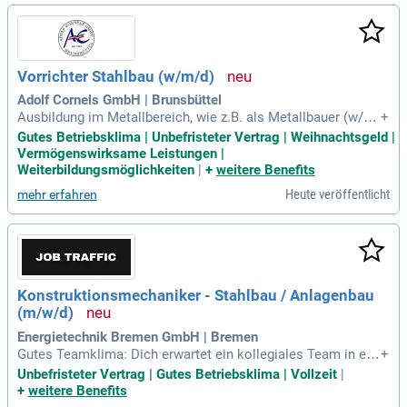
Vorrichter Stahlbau (w/m/d)
Adolf Cornels GmbH | Brunsbüttel
Ausbildung im Metallbereich, wie z.B. als Metallbauer (w/m/
+
d), Konstruktionsmechaniker (w/m/d), Feinwerkmechaniker
Gutes Betriebsklima | Unbefristeter Vertrag | Weihnachtsgeld |
(w/m/d) oder eine vergleichbare Qualifikation; Sicheres Les
Vermögenswirksame Leistungen |
en und Umsetzen technischer Zeichnungen und Stücklisten;
Weiterbildungsmöglichkeiten
|
+
weitere Benefits
Selbstständiges Vorrichten
Heute veröffentlicht
mehr erfahren
Konstruktionsmechaniker - Stahlbau / Anlagenbau
(m/w/d)
Energietechnik Bremen GmbH | Bremen
Gutes Teamklima: Dich erwartet ein kollegiales Team in ein
+
em Familienbetrieb mit kurzen Entscheidungswegen, in dem
Unbefristeter Vertrag | Gutes Betriebsklima | Vollzeit
|
man sich aufeinander verlassen kann. Faire Vergütung: Eine
+
weitere Benefits
leistungsgerechte Bezahlung ist für uns eine Selbstverständ