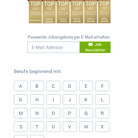
Passende Jobangebote per E-Mail erhalten:
Job-
Newsletter
Berufe beginnend mit:
A
B
C
D
E
F
G
H
I
J
K
L
M
N
O
P
Q
R
S
T
U
V
W
X