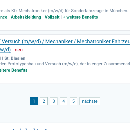
re als Kfz-Mechatroniker (m/w/d) für Sonderfahrzeuge in München. E
nden Übernahmechancen. Freue Dich auf spannende Aufgaben in eine
ce | Arbeitskleidung | Vollzeit
|
+
weitere Benefits
 profitierst von geregelten Arbeitszeiten, 30 Urlaubstagen sowie U
rämie von jeweils 750 € und hochwertige Arbeitskleidung. Nutze i
durch expertum für eine erfolgreiche berufliche Zukunft.
/ Versuch (m/w/d) / Mechaniker / Mechatroniker Fahrze
/w/d)
| St. Blasien
r den Prototypenbau und Versuch (m/w/d), der in enger Zusammenar
 Aufgaben gehören das Testen und Erproben von Prototypen sowie 
itere Benefits
 von Messergebnissen und das selbstständige Fertigen nach technis
chatroniker oder eine vergleichbare Qualifikation mit. Kenntnisse 
en Sie teamfähig sein und über Führerscheinklasse C/CE verfügen o
1
2
3
4
5
nächste