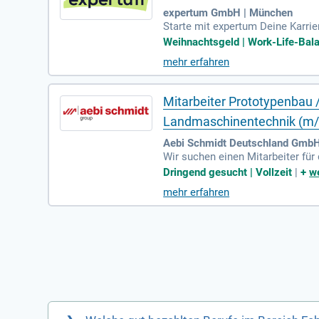
expertum GmbH | München
Starte mit expertum Deine Karrie
istige Einsätze mit hervorrage
Weihnachtsgeld | Work-Life-Balan
hrzeugtechnik im Fokus steht. Du
mehr erfahren
Du eine Willkommens- und Treuep
nieße die persönliche Betreuung 
Mitarbeiter Prototypenbau 
Landmaschinentechnik (m
Aebi Schmidt Deutschland GmbH 
Wir suchen einen Mitarbeiter fü
ve Prototypen aufbaut. Zu Ihren
Dringend gesucht | Vollzeit
|
+
we
rantwortlich für die Auswertung
mehr erfahren
ne Ausbildung als Mechaniker, Me
e sind erforderlich. Zudem sollt