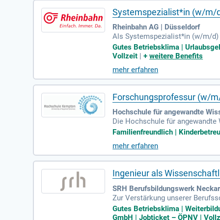
Systemspezialist*in (w/m/d
Rheinbahn AG | Düsseldorf
Als Systemspezialist*in (w/m/d) 
ufgaben gehören die Implementi
Gutes Betriebsklima | Urlaubsgeld
stration für ITCS-Server mit hoh
Vollzeit
|
+
weitere Benefits
en. Ein erfolgreiches Profil umfa
mehr erfahren
s engagierten Teams und tragen S
Forschungsprofessur (w/m/
Hochschule für angewandte Wis
Die Hochschule für angewandte 
eugtechnik, Fahrerassistenzsyste
Familienfreundlich | Kinderbetreu
Drittmittelprojekte in der angew
mehr erfahren
iten nach erfolgreicher Evaluie
vernetzte Mobilität mitbringen. D
erassistenz und vernetzte Mobili
Ingenieur als Wissenschaft
SRH Berufsbildungswerk Neck
Zur Verstärkung unserer Berufssc
errichten Kfz-Mechatroniker un
Gutes Betriebsklima | Weiterbil
ante Klassenlehrerfunktion sowi
GmbH | Jobticket – ÖPNV | Vollz