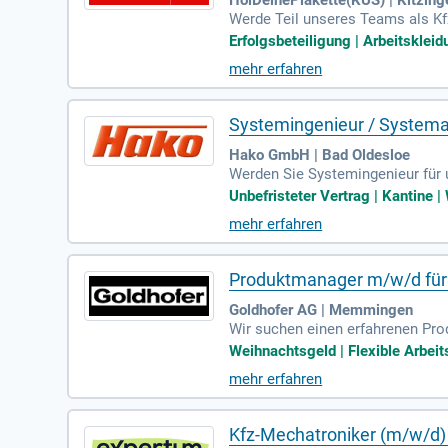
Werde Teil unseres Teams als Kf
Wir schätzen Zuverlässigkeit und
Erfolgsbeteiligung | Arbeitskleid
ährlich, inklusive einem lukrati
mehr erfahren
stagen für deine Erholung. Flexi
ten.
Systemingenieur / Systema
Hako GmbH | Bad Oldesloe
Werden Sie Systemingenieur für 
verwandeln komplexe Anforderun
Unbefristeter Vertrag | Kantine |
isches Gesamtfahrzeug zu kreiere
mehr erfahren
n engagierten Systemingenieur /
erentwickelt. Bewerben Sie sich j
Produktmanager m/w/d für 
Goldhofer AG | Memmingen
Wir suchen einen erfahrenen Pro
perativ weiterzuentwickeln. Sie
Weihnachtsgeld | Flexible Arbeit
ewerbssituationen. Ihre Aufgabe
mehr erfahren
ss Cases. In enger Zusammenarbe
em sind Sie verantwortlich für 
haftsingenieurwesen oder eine ve
Kfz-Mechatroniker (m/w/d)