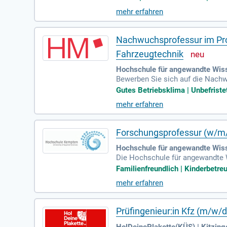
e eine Lehrbefähigung für den Be
mehr erfahren
Sie eine Vergütung nach TV-L so
Nachwuchsprofessur im Pro
Fahrzeugtechnik
Hochschule für angewandte Wis
Bewerben Sie sich auf die Nach
in der Fahrzeugtechnik (Kennziffe
Gutes Betriebsklima | Unbefristet
hkeit, Teil eines international 
mehr erfahren
Entwicklungsmöglichkeiten förde
und Fahrzeuginterieur, mitbring
orderlich. Starten Sie jetzt Ihre 
Forschungsprofessur (w/m/
Hochschule für angewandte Wis
Die Hochschule für angewandte 
h Fahrzeugtechnik und vernetzte 
Familienfreundlich | Kinderbetreu
h akquirieren zu können. Die Dep
mehr erfahren
tnisse in mindestens zwei Fachg
eugprüftechnik oder den neuesten 
rerassistenz und vernetzte Mobili
Prüfingenieur:in Kfz (m/w/
HolDeinePlakette(KÜS) | Kitzing