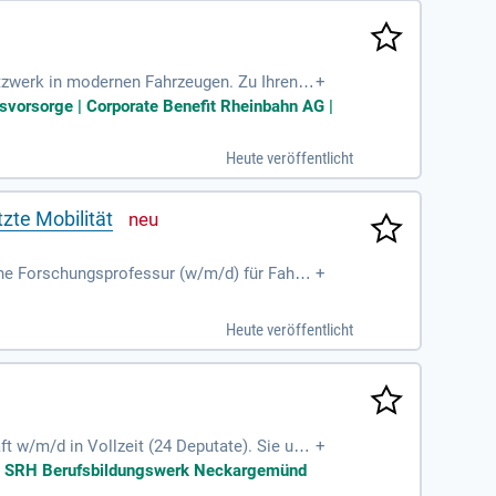
etzwerk in modernen Fahrzeugen. Zu Ihren A
+
es. Zudem übernehmen Sie die Serveradmini
ersvorsorge | Corporate Benefit Rheinbahn AG |
ern Sie die Effizienz in Fahrzeugwerkstätt
n für Betriebstechnik. Werden Sie Teil eine
Heute veröffentlicht
zte Mobilität
e Forschungsprofessur (w/m/d) für Fahrz
+
duzierung des Lehrdeputats, um innovative
ahre befristet, mit Verlängerungsmöglichke
Heute veröffentlicht
hrzeugdynamik, Fahrerassistenzsysteme und
en sowie die Leitung des Instituts für Fahr
 Zukunft der Mobilität!
 w/m/d in Vollzeit (24 Deputate). Sie unt
+
Württemberg um. Wir bieten eine interess
efit SRH Berufsbildungswerk Neckargemünd
n abgeschlossenes Studium und idealerweis