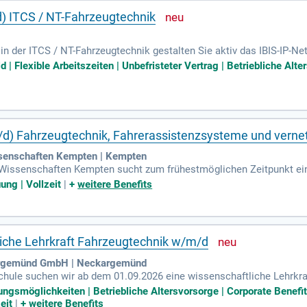
) ITCS / NT-Fahrzeugtechnik
in der ITCS / NT-Fahrzeugtechnik gestalten Sie aktiv das IBIS-IP-N
erung, Administration sowie die Durchführung von Firmware-Updat
 | Flexible Arbeitszeiten | Unbefristeter Vertrag | Betriebliche Alt
en Verfügbarkeitsanforderungen. Durch Ihre Logfile-Analysen verbess
sst eine Ausbildung als IT-Systemelektroniker*in oder Elektroniker*i
ie zu innovativen Projekten in der Fahrzeugtechnologie bei!
d) Fahrzeugtechnik, Fahrerassistenzsysteme und vernet
senschaften Kempten | Kempten
Wissenschaften Kempten sucht zum frühestmöglichen Zeitpunkt ein
me und vernetzte Mobilität. Die Position umfasst eine hälftige Re
ung | Vollzeit
|
+
weitere Benefits
andten Forschung zu fördern. Die Deputatsermäßigung ist auf fünf J
rung. Bewerber sollten tiefgehende Kenntnisse in Bereichen wie Fa
ie Professur beinhaltet Forschungs-, Entwicklungs- und Lehrtätigkeit
tät. Werden Sie Teil eines dynamischen Teams und gestalten Sie die
liche Lehrkraft Fahrzeugtechnik w/m/d
argemünd GmbH | Neckargemünd
hule suchen wir ab dem 01.09.2026 eine wissenschaftliche Lehrkraft
d setzen moderne Lehrmethoden nach den Bildungsplänen von Baden-
dungsmöglichkeiten | Betriebliche Altersvorsorge | Corporate Ben
e die Mitarbeit in interdisziplinären Teams. Voraussetzung sind ei
eit
|
+
weitere Benefits