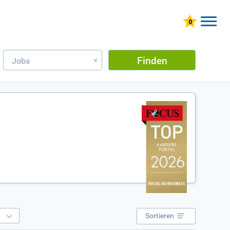
Finden
Jobs
»
e
Sortieren