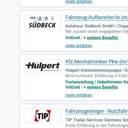
mehr erfahren
m Tätigkeitsfeld. Eine Ausbildu
enntnisse in Qualitätstechniken
nternehmen.
Fahrzeug-Aufbereiter/in (
Autohaus Südbeck GmbH | Clop
Wir suchen einen engagierten Fa
a zu erweitern. Die Hauptaufgab
Vollzeit
|
+
weitere Benefits
e Qualität bei der Fahrzeugaufbe
mehr erfahren
s, Serviceorientierung und Zuver
m gestalten wir die Zukunft der 
Kfz-Mechatroniker Pkw (m/
Hülpert Unternehmensgruppe | 
Nice-to-Haves: Erfahrung in Fah
tware-Updates; Erfahrung im Au
Festanstellung | Unbefristeter V
Vollzeit
|
+
weitere Benefits
mehr erfahren
Fahrzeugreiniger - Nutzfa
TIP Trailer Services Germany 
Erste Erfahrung in der Fahrzeugr