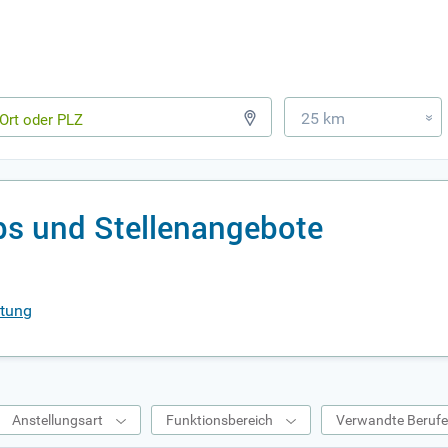
25 km
»
bs und Stellenangebote
itung
Anstellungsart
Funktionsbereich
Verwandte Beruf