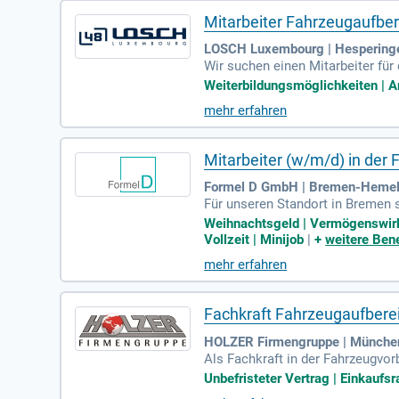
Mitarbeiter Fahrzeugaufber
LOSCH Luxembourg | Hespering
Wir suchen einen Mitarbeiter fü
häden. Zu Ihren Aufgaben gehören
Weiterbildungsmöglichkeiten | Ar
ale Bewerber haben Erfahrung im 
mehr erfahren
weise sowie Teamfähigkeit sind 
nd Englisch sind von Vorteil. Wi
em interkulturellen Umfeld.
Mitarbeiter (w/m/d) in der 
Formel D GmbH | Bremen-Hemel
Für unseren Standort in Bremen s
ntische Aushilfe. Zu deinen Aufg
Weihnachtsgeld | Vermögenswirk
ür die Pflege des Interieurs und
Vollzeit | Minijob
|
+
weitere Bene
chselnden Situationen den Überbl
mehr erfahren
ine Karriere in der Automobilbra
Fachkraft Fahrzeugaufber
HOLZER Firmengruppe | Münche
Als Fachkraft in der Fahrzeugvor
ben zählen die Pre-Delivery Insp
Unbefristeter Vertrag | Einkaufsr
d Polierarbeiten durch und bese