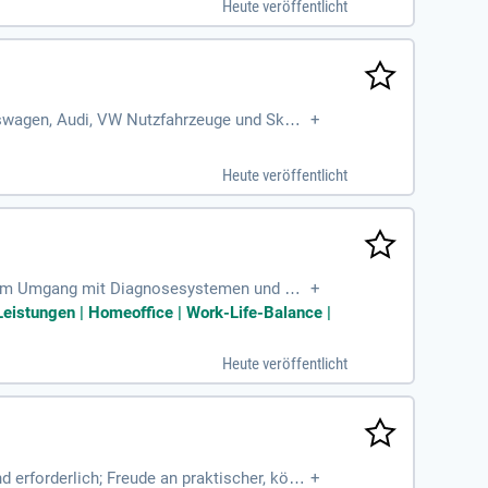
Heute veröffentlicht
hrung sind Voraussetzung, ergänzt durch K
ionsreichen mittelständischen Motorsportu
kswagen, Audi, VW Nutzfahrzeuge und Skod
+
raumreinigung. Unser Anspruch ist höchst
ale Bewerber bringen Leidenschaft für Auto
Heute veröffentlicht
sse B sind ebenfalls erforderlich. Gemeinsa
res erfolgreichen Teams!
se im Umgang mit Diagnosesystemen und Sof
+
Leistungen | Homeoffice | Work-Life-Balance |
Heute veröffentlicht
 erforderlich; Freude an praktischer, körp
+