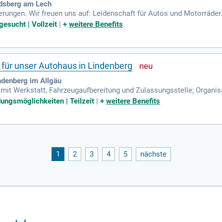
dsberg am Lech
erungen. Wir freuen uns auf: Leidenschaft für Autos und Motorräder.
nstleistungsorientierte Arbeitsweise. Zuverlässigkeit und Ordentlic
gesucht | Vollzeit
|
+
weitere Benefits
 für unser Autohaus in Lindenberg
ndenberg im Allgäu
mit Werkstatt, Fahrzeugaufbereitung und Zulassungsstelle; Organi
 Organisation von Fahrzeugabholungen und -übergaben; Betreuung
dungsmöglichkeiten | Teilzeit
|
+
weitere Benefits
1
2
3
4
5
nächste