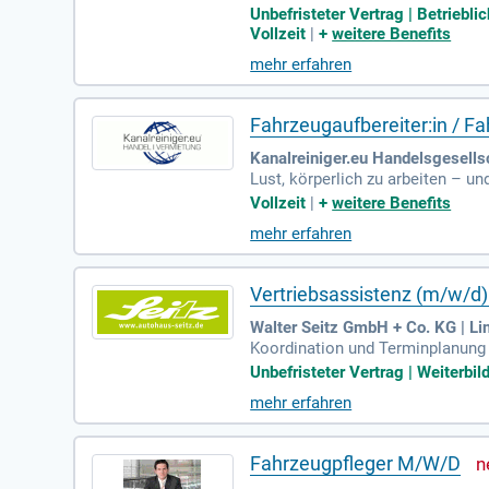
erlicher Arbeit und ein Auge fürs
Unbefristeter Vertrag | Betriebl
Vollzeit
|
+
weitere Benefits
mehr erfahren
Fahrzeugaufbereiter:in / Fa
Kanalreiniger.eu Handelsgesells
Lust, körperlich zu arbeiten – un
tung wäre super – wir bringen dir
Vollzeit
|
+
weitere Benefits
mehr erfahren
Vertriebsassistenz (m/w/d)
Walter Seitz GmbH + Co. KG | L
Koordination und Terminplanung 
hrzeugzulassungen; Planung und
Unbefristeter Vertrag | Weiterbil
mehr erfahren
Fahrzeugpfleger M/W/D