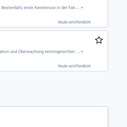
 Bestenfalls erste Kenntnisse in der Fahrz
+
hkeit.
Heute veröffentlicht
sation und Überwachung termingerechter Fa
+
 des Leasingrücknahmeprozesses
Heute veröffentlicht