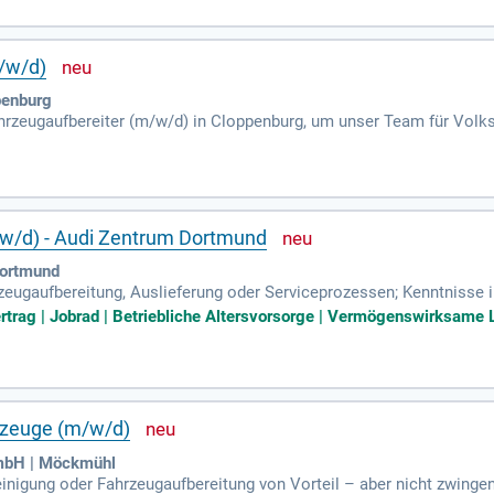
ng als KFZ-Mechaniker oder Mechatroniker sowie umfangreiche Erfa
. Profitieren Sie von spannenden Herausforderungen in einem tradit
m/w/d)
penburg
hrzeugaufbereiter (m/w/d) in Cloppenburg, um unser Team für Vol
en umfassen die Fahrzeugwäsche, Politur und die umfassende Innen
reitung, um beste Ergebnisse für unsere Kunden zu garantieren. Ide
lässigkeit mit. Teamfähigkeit und eine gültige Fahrerlaubnis der Kla
Automobilbranche – bewerben Sie sich jetzt und seien Sie Teil unse
w/d) - Audi Zentrum Dortmund
Dortmund
rzeugaufbereitung, Auslieferung oder Serviceprozessen; Kenntnis
tohausumfeld.
ertrag | Jobrad | Betriebliche Altersvorsorge | Vermögenswirksame 
hrzeuge (m/w/d)
GmbH | Möckmühl
einigung oder Fahrzeugaufbereitung von Vorteil – aber nicht zwingend