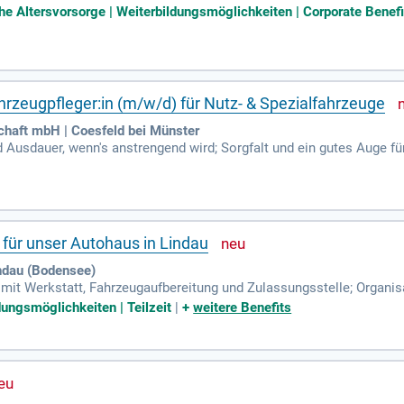
 Detail; Zuverlässigkeit, Motivation und selbstständige Arbeitsweis
iche Altersvorsorge | Weiterbildungsmöglichkeiten | Corporate Bene
hrzeugpfleger:in (m/w/d) für Nutz- & Spezialfahrzeuge
chaft mbH | Coesfeld bei Münster
d Ausdauer, wenn's anstrengend wird; Sorgfalt und ein gutes Auge fü
 aber auch alles bei; Führerschein Klasse C wäre praktisch, ist aber
 für unser Autohaus in Lindau
indau (Bodensee)
mit Werkstatt, Fahrzeugaufbereitung und Zulassungsstelle; Organi
 Organisation von Fahrzeugabholungen und -übergaben; Betreuung
dungsmöglichkeiten | Teilzeit
|
+
weitere Benefits