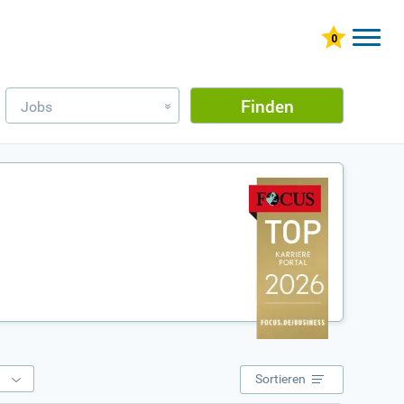
Finden
Jobs
»
e
Sortieren