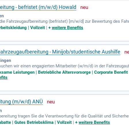
eitung - befristet (m/w/d) Howald
en
r die Fahrzeugaufbereitung (befristet) [m/w/d] zur Bewertung des 
 kleinere Instandsetzungsarbeiten, Qualitätskontrolle und die Vorb
beitskleidung | Vollzeit
|
+
weitere Benefits
Kfz-Bereich, technisches Verständnis und handwerkliches Geschick.
ebenfalls wichtig. Gute Deutsch- und Französischkenntnisse sind er
r bieten ein attraktives Gehalt, umfassende Weiterbildungsmöglichke
Fahrzeugaufbereitung - Minijob/studentische Aushilfe
ingen
uchen wir einen engagierten Mitarbeiter (w/m/d) in der Fahrzeugauf
aben gehört das Entpacken der Neufahrzeuge und deren letzte Nachb
same Leistungen | Betriebliche Altersvorsorge | Corporate Benef
 Exterieurs, um die Fahrzeuge in bestem Zustand zu übergeben. Du bis
fits
ick. Ein Führerschein der Klasse B ist wünschenswert, aber kein M
nche!
eitung (m/w/d) ANÜ
n
bereitung tragen Sie die Verantwortung für die Qualität und Sicher
ection (PDI) sowie das Dokumentieren von Diagnose- und Kurztests. 
abatte | Gutes Betriebsklima | Vollzeit
|
+
weitere Benefits
itigen Mängel im Innen- und Außenbereich der Fahrzeuge. Auch Radw