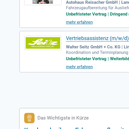
Autohaus Reisacher GmbH | Lan
Fahrzeugaufbereitung für Auslief
eugaufbereitung. Service- und die
Unbefristeter Vertrag | Dringend 
mehr erfahren
Vertriebsassistenz (m/w/d)
Walter Seitz GmbH + Co. KG | Li
Koordination und Terminplanung 
hrzeugzulassungen; Planung und
Unbefristeter Vertrag | Weiterbil
mehr erfahren
Das Wichtigste in Kürze