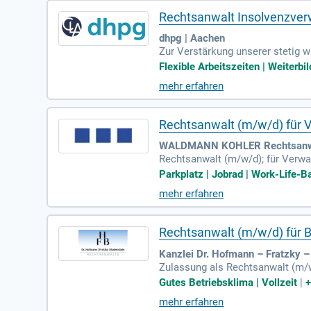
Rechtsanwalt Insolvenzver
dhpg | Aachen
Zur Verstärkung unserer stetig 
zverwaltung (m/w/d) in Vollzeit.
Flexible Arbeitszeiten | Weiterbi
mehr erfahren
Rechtsanwalt (m/w/d) für 
WALDMANN KOHLER Rechtsanwäl
Rechtsanwalt (m/w/d); für Verwa
Vergabe- und Fördermittelrecht: I
Parkplatz | Jobrad | Work-Life-Ba
mehr erfahren
Rechtsanwalt (m/w/d) für B
Kanzlei Dr. Hofmann – Fratzky –
Zulassung als Rechtsanwalt (m/w
n Zivilrecht; Unternehmerisches 
Gutes Betriebsklima | Vollzeit
|
mehr erfahren