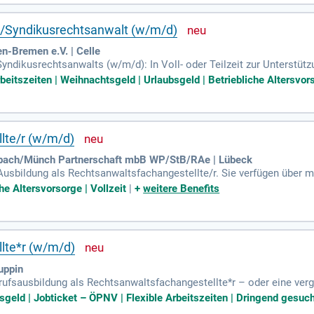
st/Syndikusrechtsanwalt (w/m/d)
n-Bremen e.V. | Celle
yndikusrechtsanwalts (w/m/d): In Voll- oder Teilzeit zur Unterstütz
beitszeiten | Weihnachtsgeld | Urlaubsgeld | Betriebliche Altersvors
lte/r (w/m/d)
bach/Münch Partnerschaft mbB WP/StB/RAe | Lübeck
usbildung als Rechtsanwaltsfachangestellte/r. Sie verfügen über mi
soft Office Paket.
che Altersvorsorge | Vollzeit
|
+
weitere Benefits
lte*r (w/m/d)
uppin
ufsausbildung als Rechtsanwaltsfachangestellte*r – oder eine vergl
nd Arbeitsabläufe in Büros sind dir bekannt.
geld | Jobticket – ÖPNV | Flexible Arbeitszeiten | Dringend gesucht