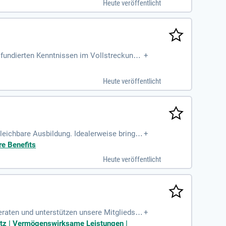
Heute veröffentlicht
fundierten Kenntnissen im Vollstreckungs
+
se, insbesondere in
Heute veröffentlicht
eichbare Ausbildung. Idealerweise bringst
+
re Benefits
Heute veröffentlicht
beraten und unterstützen unsere Mitgliedsun
+
platz | Vermögenswirksame Leistungen |