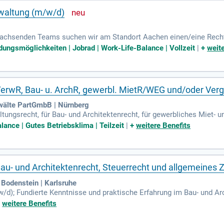
waltung (m/w/d)
wachsenden Teams suchen wir am Standort Aachen einen/eine Rechts
ldungsmöglichkeiten | Jobrad | Work-Life-Balance | Vollzeit
|
+
weit
VerwR, Bau- u. ArchR, gewerbl. MietR/WEG und/oder Ver
te PartGmbB | Nürnberg
ltungsrecht, für Bau- und Architektenrecht, für gewerbliches Miet-
n Voll- oder Teilzeit Teil unseres Kanzleiteams werden.
lance | Gutes Betriebsklima | Teilzeit
|
+
weitere Benefits
au- und Architektenrecht, Steuerrecht und allgemeines Z
 Bodenstein | Karlsruhe
/d); Fundierte Kenntnisse und praktische Erfahrung im Bau- und Arc
Denken und Interesse an der langfristigen Mitgestaltung einer etabli
+
weitere Benefits