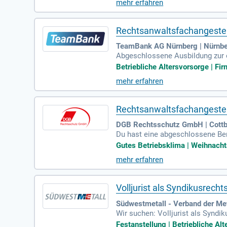
mehr erfahren
Rechtsanwaltsfachangestellt
TeamBank AG Nürnberg | Nürnb
Abgeschlossene Ausbildung zur 
recht oder mehrjährige Erfahrun
Betriebliche Altersvorsorge | Fi
mehr erfahren
Rechtsanwaltsfachangestel
DGB Rechtsschutz GmbH | Cott
Du hast eine abgeschlossene Ber
du erste Berufserfahrungen mit u
Gutes Betriebsklima | Weihnachts
mehr erfahren
Volljurist als Syndikusrech
Südwestmetall - Verband der Met
Wir suchen: Volljurist als Syndi
ternehmen in allen Fragen des kol
Festanstellung | Betriebliche Al