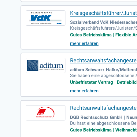
Kreisgeschäftsführer/Juri
Sozialverband VdK Niedersachse
Kreisgeschäftsführers/Juristen/S
zu besetzen.
Gutes Betriebsklima | Flexible Ar
mehr erfahren
Rechtsanwaltsfachangestel
aditum Schwarz/ Hafke/Mutters
Sie haben eine abgeschlossene A
arbeiten routiniert mit dem Micro
Unbefristeter Vertrag | Betriebli
mehr erfahren
Rechtsanwaltsfachangestel
DGB Rechtsschutz GmbH | Neur
Du hast eine abgeschlossene Ber
du erste Berufserfahrungen mit u
Gutes Betriebsklima | Weihnachts