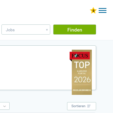
Finden
Jobs
»
e
Sortieren