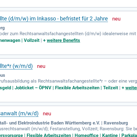
e (d/m/w) im Inkasso - befristet für 2 Jahre
erg
oder zum Rechtsanwaltsfachangestellten (d/m/w) idealerweise mit 
g im Vollstreckungsbereich; Gute anwendungsorientierte IT-Kenntnis
rmenwagen | Vollzeit
|
+
weitere Benefits
lte*r (w/m/d)
bus
ufsausbildung als Rechtsanwaltsfachangestellte*r – oder eine vergl
nd Arbeitsabläufe in Büros sind dir bekannt.
geld | Jobticket – ÖPNV | Flexible Arbeitszeiten | Teilzeit
|
+
weite
tsanwalt (m/w/d)
all- und Elektroindustrie Baden Württemberg e.V. | Ravensburg
kusrechtsanwalt (m/w/d); Festanstellung, Vollzeit; Ravensburg: Sie 
lektiven und individuellen Arbeits-, Tarif- und Sozialrechts.
tersvorsorge | Flexible Arbeitszeiten | Homeoffice | Kantine | Park