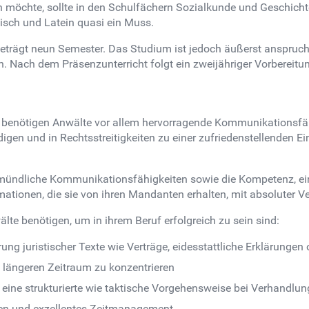
en möchte, sollte in den Schulfächern Sozialkunde und Geschicht
isch und Latein quasi ein Muss.
eträgt neun Semester. Das Studium ist jedoch äußerst anspruch
n. Nach dem Präsenzunterricht folgt ein zweijähriger Vorbereit
benötigen Anwälte vor allem hervorragende Kommunikationsfähigk
idigen und in Rechtsstreitigkeiten zu einer zufriedenstellende
nd mündliche Kommunikationsfähigkeiten sowie die Kompetenz,
tionen, die sie von ihren Mandanten erhalten, mit absoluter V
lte benötigen, um in ihrem Beruf erfolgreich zu sein sind:
ung juristischer Texte wie Verträge, eidesstattliche Erklärunge
n längeren Zeitraum zu konzentrieren
ine strukturierte wie taktische Vorgehensweise bei Verhandlu
ten und exzellentes Zeitmanagement