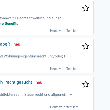
anwalt / Rechtsanwältin für die Insolven
+
ere Benefits
Heute veröffentlicht
gabeR
 und Wohnungseigentumsrecht und/oder; für
+
Heute veröffentlicht
ivilrecht gesucht
hitektenrecht, Steuerrecht und allgemeine
+
erten Kanzlei
Heute veröffentlicht