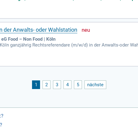
n der Anwalts- oder Wahlstation
eG Food – Non Food | Köln
 Köln ganzjährig Rechtsreferendare (m/w/d) in der Anwalts-oder Wah
1
2
3
4
5
nächste
t?
?