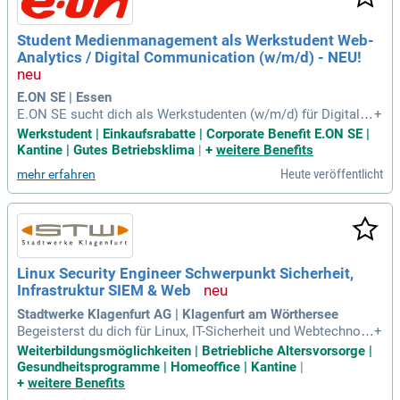
gezielte Maßnahmen. Du sicherst einen effizienten Entwickl
ungsprozess und gewährleistest die termingerechte Umsetz
Student Medienmanagement als Werkstudent Web-
ung. Außerdem erstellst du 3D-Simulationen sowie technisc
Analytics / Digital Communication (w/m/d) - NEU!
he Modellunterlagen und begleitest die Prototypenabnahme.
E.ON SE | Essen
E.ON SE sucht dich als Werkstudenten (w/m/d) für Digital C
+
ommunication & Corporate Website. Beginne deine Karriere
Werkstudent | Einkaufsrabatte | Corporate Benefit E.ON SE |
ab dem 01.01.2027 und unterstütze uns bei der Weiterentwic
Kantine | Gutes Betriebsklima
|
+
weitere Benefits
klung von eon.com. Deine Aufgaben umfassen die Pflege un
Heute veröffentlicht
mehr erfahren
d Optimierung von Webinhalten im CMS, um höchste digital
e Qualität sicherzustellen. Nutze moderne KI-Anwendungen
und Microsoft 365, um Inhalte effizient zu erstellen und weit
erzuentwickeln. Du wirst Web-Analytics-Daten auswerten, R
eports erstellen und Handlungsempfehlungen für die Websit
e ableiten. Bewerbe dich online und werde Teil unseres dyna
Linux Security Engineer Schwerpunkt Sicherheit,
mischen Teams!
Infrastruktur SIEM & Web
Stadtwerke Klagenfurt AG | Klagenfurt am Wörthersee
Begeisterst du dich für Linux, IT-Sicherheit und Webtechnolo
+
gien? Werde Teil unseres IT-Teams und forme die Zukunft u
Weiterbildungsmöglichkeiten | Betriebliche Altersvorsorge |
nserer modernen IT-Infrastruktur. Schwerpunkte: Verwaltung
Gesundheitsprogramme | Homeoffice | Kantine
|
und Sicherung von Linux-basierten Systemen (Server, Red H
+
weitere Benefits
at-Umgebungen).