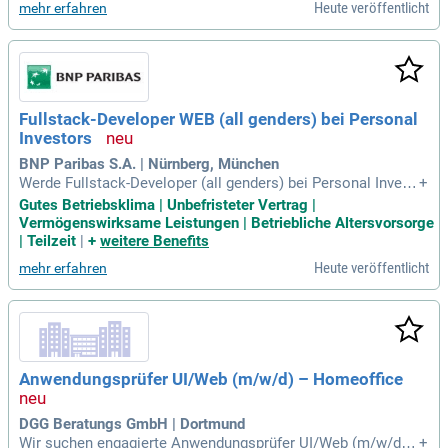
Heute veröffentlicht
mehr erfahren
Fullstack-Developer WEB (all genders) bei Personal
Investors
BNP Paribas S.A. | Nürnberg, München
Werde Fullstack-Developer (all genders) bei Personal Invest
+
ors in Nürnberg oder München! In Vollzeit oder Teilzeit gest
Gutes Betriebsklima | Unbefristeter Vertrag |
altest du innovative Websites und entwickelst unseren mod
Vermögenswirksame Leistungen | Betriebliche Altersvorsorge
ernen Technologie-Stack weiter. Arbeite in einem agilen, int
| Teilzeit
|
+
weitere Benefits
ernationalen Team und sichere die technischen Voraussetz
Heute veröffentlicht
mehr erfahren
ungen für eine herausragende Customer-Journey. Als Expert
e bist du der zentrale Ansprechpartner für Fachabteilungen u
nd externe Dienstleister. Du betreust bestehende Anwendun
gen und entwickelst hochperformante Frontends für die Zuk
unft. Bewirb dich jetzt und starte deine Karriere in einem dyn
amischen Umfeld!
Anwendungsprüfer UI/Web (m/w/d) – Homeoffice
DGG Beratungs GmbH | Dortmund
Wir suchen engagierte Anwendungsprüfer UI/Web (m/w/d) f
+