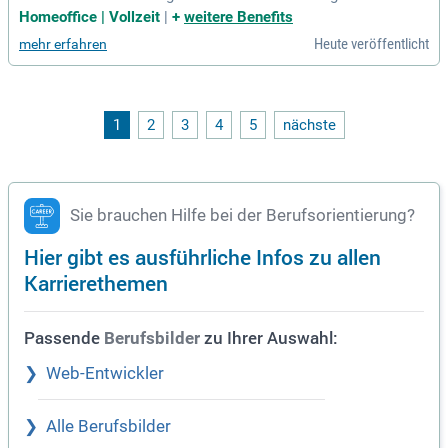
t und TypeScript, maßgeschneidert für diverse Branchen. Un
Homeoffice | Vollzeit
|
+
weitere Benefits
ser Fokus liegt auf sauberen Frontend-Architekturen, die sic
Heute veröffentlicht
mehr erfahren
h langfristig wartbar gestalten lassen. Jedes Projekt, von kl
assischen Business-UIs bis komplexen Web-Plattformen, er
fordert innovative technische Lösungen. Dabei berücksichti
gen wir die Balance zwischen Qualität, Zeit und Pragmatism
us. Du arbeitest aktiv an der Weiterentwicklung der Fronten
1
2
3
4
5
nächste
d-Systeme und implementierst dynamische UI-Features. Sta
te Management mit Redux gewährleistet effiziente Datenflü
sse und ein herausragendes Nutzererlebnis in jeder Anwend
ung.
Sie brauchen Hilfe bei der Berufsorientierung?
Hier gibt es ausführliche Infos zu allen
Karrierethemen
Passende
zu Ihrer Auswahl:
Berufsbilder
Web-Entwickler
Alle Berufsbilder