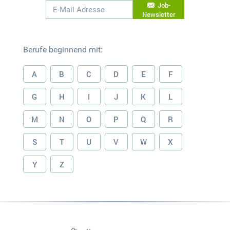
Job-
Newsletter
Berufe beginnend mit:
A
B
C
D
E
F
G
H
I
J
K
L
M
N
O
P
Q
R
S
T
U
V
W
X
Y
Z