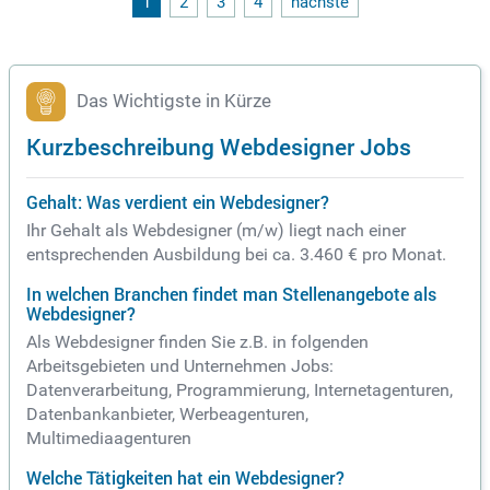
1
2
3
4
nächste
können Studierende den Bachelor-Abschluss innerhalb von
nur 12 Monaten nachholen. Weitere Informationen zum Pro
gression Bachelor erhältst du von unseren engagierten Bildu
ngsberater*innen, die dir gerne weiterhelfen.
Das Wichtigste in Kürze
Kurzbeschreibung Webdesigner Jobs
Gehalt: Was verdient ein Webdesigner?
Ihr Gehalt als Webdesigner (m/w) liegt nach einer
entsprechenden Ausbildung bei ca. 3.460 € pro Monat.
In welchen Branchen findet man Stellenangebote als
Webdesigner?
Als Webdesigner finden Sie z.B. in folgenden
Arbeitsgebieten und Unternehmen Jobs:
Datenverarbeitung, Programmierung, Internetagenturen,
Datenbankanbieter, Werbeagenturen,
Multimediaagenturen
Welche Tätigkeiten hat ein Webdesigner?