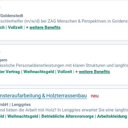
 Goldenstedt
Tischlerhelfer (m/w/d) bei ZAG Menschen & Perspektiven in Goldens
ven GVP-Tarifvergütung inklusive Weihnachts- und Urlaubsgeld. Werd
h | Vollzeit
|
+
weitere Benefits
tarbeiter“-Programm, um 150,00 € für jeden neuen Kollegen zu siche
Fähigkeiten optimal nutzen. Wir fördern Ihre berufliche Entwicklung
transparente Partnerschaft auf Ihrem beruflichen Erfolgskurs!
gern
ässliche Personaldienstleistungen mit klaren Strukturen und langfri
erlässlichkeit und persönliche Betreuung. Wir suchen Tischler, Sch
ter Vertrag | Weihnachtsgeld | Vollzeit
|
+
weitere Benefits
 Möbelbau oder Innenausbau mitbringen. Kenntnisse im Lesen techni
benbereich umfasst die Herstellung und Bearbeitung von Holzbaute
ten dich sichere Rahmenbedingungen und nachhaltige Beschäftigun
ensteraufarbeitung & Holzterrassenbau
mbH | Lenggries
nd lieben die Arbeit mit Holz? In Lenggries erwartet Sie eine langfr
rben Sie sich bis zum 3. August 2026 für einen unbefristeten Job mi
ld | Weihnachtsgeld | Betriebliche Altersvorsorge | Arbeitskleidung 
, kilometerabhängigem Fahrgeld und großzügigen Prämien. Zusätzlic
 50 € steuerfreie Prämie. Nutzen Sie die Möglichkeit für eine sich