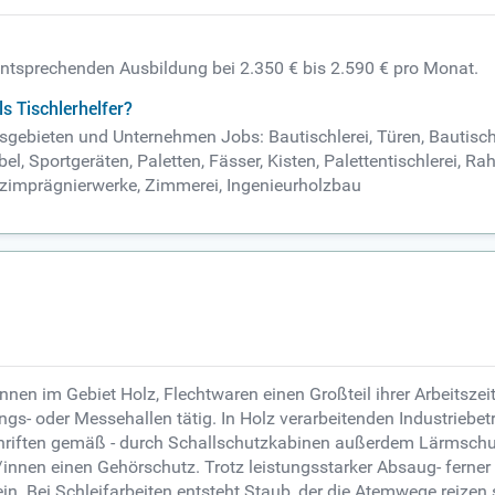
r entsprechenden Ausbildung bei 2.350 € bis 2.590 € pro Monat.
s Tischlerhelfer?
eitsgebieten und Unternehmen Jobs: Bautischlerei, Türen, Bautis
, Sportgeräten, Paletten, Fässer, Kisten, Palettentischlerei, Ra
lzimprägnierwerke, Zimmerei, Ingenieurholzbau
nen im Gebiet Holz, Flechtwaren einen Großteil ihrer Arbeitszeit
ngs- oder Messehallen tätig. In Holz verarbeitenden Industriebet
schriften gemäß - durch Schallschutzkabinen außerdem Lärmschut
/innen einen Gehörschutz. Trotz leistungsstarker Absaug- ferne
. Bei Schleifarbeiten entsteht Staub, der die Atemwege reizen 