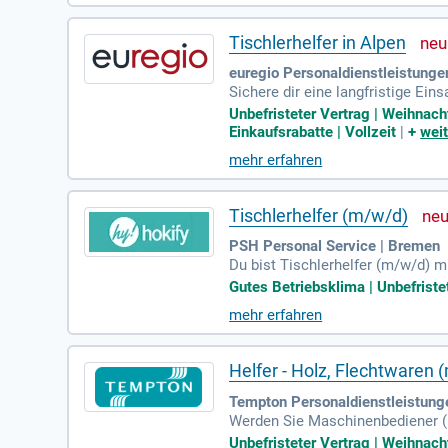
ag bis Freitag im Früh- und Spät
Tischlerhelfer in Alpen
euregio Personaldienstleistung
Sichere dir eine langfristige Ei
es Geschick und Kreativität mit
Unbefristeter Vertrag | Weihnac
Kunden. Zusätzlich bist du für di
Einkaufsrabatte | Vollzeit
|
+
weit
der euregio Personaldienstleistu
mehr erfahren
ir faire Arbeitsbedingungen bietet
Tischlerhelfer (m/w/d)
PSH Personal Service | Bremen
Du bist Tischlerhelfer (m/w/d) 
ausbauten! Bei uns erwartet dich
Gutes Betriebsklima | Unbefriste
en im Zuschnitt, Fräsen und Sch
mehr erfahren
Weiterbildungen. Werde Teil uns
Helfer - Holz, Flechtwaren 
Tempton Personaldienstleistung
Werden Sie Maschinenbediener (m
n einem unbefristeten Arbeitsver
Unbefristeter Vertrag | Weihnacht