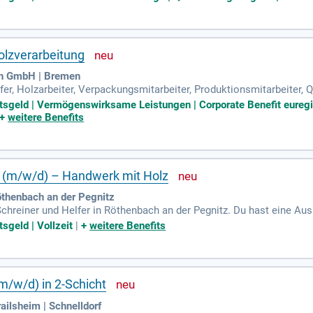
is zu 30 Tage Urlaub. Sie genießen anerkannte Sozialleistungen, in
euung durch einen festen Ansprechpartner und können von einem att
und nutzen Sie die Chance zur persönlichen Weiterentwicklung!
olzverarbeitung
en GmbH | Bremen
lfer, Holzarbeiter, Verpackungsmitarbeiter, Produktionsmitarbeiter, 
htsgeld | Vermögenswirksame Leistungen | Corporate Benefit eureg
+
weitere Benefits
er (m/w/d) – Handwerk mit Holz
öthenbach an der Pegnitz
Schreiner und Helfer in Röthenbach an der Pegnitz. Du hast eine Aus
nbefristete Anstellung mit einem Stundenlohn zwischen 17,87 € und 
sgeld | Vollzeit
|
+
weitere Benefits
s Herstellen von Transportkisten, das Mischen von Lacken und Dok
erforderlich. Profitiere von Urlaubs- und Weihnachtsgeld sowie ein
rnahme.
(m/w/d) in 2-Schicht
lsheim | Schnelldorf