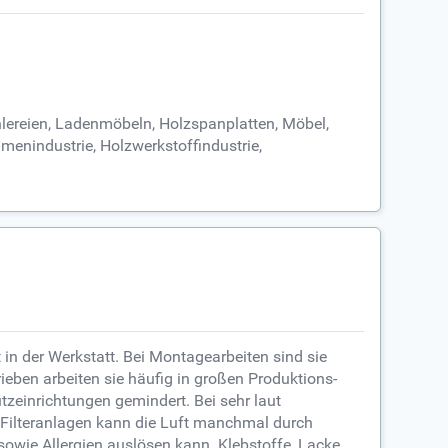
chlereien, Ladenmöbeln, Holzspanplatten, Möbel,
hmenindustrie, Holzwerkstoffindustrie,
 in der Werkstatt. Bei Montagearbeiten sind sie
rieben arbeiten sie häufig in großen Produktions-
zeinrichtungen gemindert. Bei sehr laut
r Filteranlagen kann die Luft manchmal durch
sowie Allergien auslösen kann. Klebstoffe, Lacke,