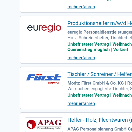
stunden, Nachtschichten sowie b
mehr erfahren
m erhalten Sie persönliche Betr
tieren. Bewerben Sie sich jetzt 
Produktionshelfer m/w/d H
euregio Personaldienstleistung
Holz, Schreinerhelfer, Tischlerhe
Unbefristeter Vertrag | Weihnac
Quereinstieg möglich | Vollzeit
|
mehr erfahren
Tischler / Schreiner / Helf
Moritz Fürst GmbH & Co. KG | R
Wir suchen engagierte Tischler, 
nte Erfahrung? Wir bieten eine u
Unbefristeter Vertrag | Weihnacht
ng. Deine Aufgaben umfassen da
mehr erfahren
wie gute Deutschkenntnisse sind 
ive mit der Möglichkeit zur Übe
Helfer - Holz, Flechtwaren 
APAG Personalplanung GmbH Crai