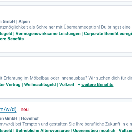
schichtmodell!
en GmbH | Alpen
nsatzmöglichkeit als Schreiner mit Übernahmeoption! Du bringst ei
? Bei uns erwartet dich eine präzise Holzbearbeitung sowie die fac
htsgeld | Vermögenswirksame Leistungen | Corporate Benefit eureg
e Restaurierung antiker Möbel verantwortlich. Profitiere von aktuell
ere Benefits
ngen GmbH. Starte jetzt und werde Teil eines Unternehmens, das de
!
mit Erfahrung im Möbelbau oder Innenausbau? Wir suchen dich für di
 ein unbefristeter Arbeitsvertrag ohne Probezeit und bis zu 30 Tag
ter Vertrag | Weihnachtsgeld | Vollzeit
|
+
weitere Benefits
leifen von Holzwerkstoffen. Genieße übertarifliche Bezahlung, Url
eres PSH-Teams und profitiere von persönlicher Betreuung und Üb
(m/w/d)
en GmbH | Hövelhof
/w/d) bei Tempton und gestalten Sie Ihre berufliche Zukunft in ei
hältnis und tariflicher Bezahlung nach GVP/DGB-Tarifvertrag. Bei un
sgeld | Betriebliche Altersvorsorge | Quereinstieg möglich | Vollzei