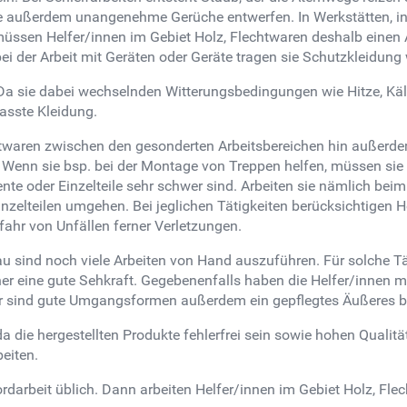
 außerdem unangenehme Gerüche entwerfen. In Werkstätten, in d
 müssen Helfer/innen im Gebiet Holz, Flechtwaren deshalb eine
ei der Arbeit mit Geräten oder Geräte tragen sie Schutzkleidun
 Da sie dabei wechselnden Witterungsbedingungen wie Hitze, Käl
asste Kleidung.
twaren zwischen den gesonderten Arbeitsbereichen hin außerdem
Wenn sie bsp. bei der Montage von Treppen helfen, müssen sie
e oder Einzelteile sehr schwer sind. Arbeiten sie nämlich be
nzelteilen umgehen. Bei jeglichen Tätigkeiten berücksichtigen H
fahr von Unfällen ferner Verletzungen.
u sind noch viele Arbeiten von Hand auszuführen. Für solche T
 eine gute Sehkraft. Gegebenenfalls haben die Helfer/innen mit
er sind gute Umgangsformen außerdem ein gepflegtes Äußeres b
, da die hergestellten Produkte fehlerfrei sein sowie hohen Qua
eiten.
Akkordarbeit üblich. Dann arbeiten Helfer/innen im Gebiet Holz,