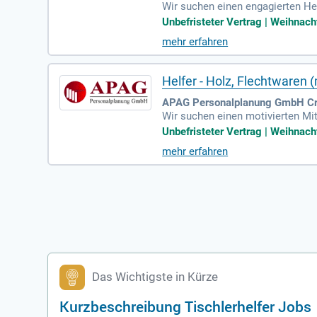
Wir suchen einen engagierten Hel
gefragt, insbesondere beim Bed
Unbefristeter Vertrag | Weihnacht
ernehmen der Holz- und Kunststo
mehr erfahren
svorschriften. Voraussetzungen 
von übertariflicher Bezahlung un
Helfer - Holz, Flechtwaren 
APAG Personalplanung GmbH Cra
Wir suchen einen motivierten Mit
tützen Sie die Produktion von 
Unbefristeter Vertrag | Weihnacht
on entscheidender Bedeutung für
mehr erfahren
Wenn Sie Interesse an der Arbeit
eil eines engagierten Teams in
Das Wichtigste in Kürze
Kurzbeschreibung Tischlerhelfer Jobs