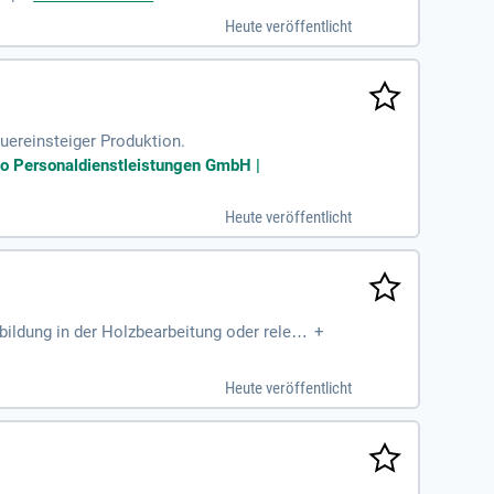
klusive Urlaubs- und Weihnachtsgeld. Zude
Heute veröffentlicht
raktiven Mitarbeitervorteilsprogramm profi
Quereinsteiger Produktion.
io Personaldienstleistungen GmbH |
Heute veröffentlicht
bildung in der Holzbearbeitung oder releva
+
20,53 €, abhängig von deiner Berufserfahru
umentationsarbeiten. Ein Führerschein so
Heute veröffentlicht
er vielversprechenden beruflichen Perspekt