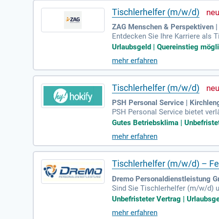
Tischlerhelfer (m/w/d)
ZAG Menschen & Perspektiven |
Entdecken Sie Ihre Karriere als 
profitieren Sie von der attrakti
Urlaubsgeld | Quereinstieg möglic
Sie unser „Mitarbeiter werben Mi
mehr erfahren
ommierten Unternehmen, die Ihre 
e. Entscheiden Sie sich für eine 
Tischlerhelfer (m/w/d)
PSH Personal Service | Kirchlen
PSH Personal Service bietet verl
am fördern wir Zusammenarbeit, V
Gutes Betriebsklima | Unbefriste
Qualifikation, die Erfahrung im
mehr erfahren
ng sind von Vorteil. Dein Aufga
enen Zeichnungen. Bei PSH erwar
tabilen Unternehmen.
Tischlerhelfer (m/w/d) – F
Dremo Personaldienstleistung G
Sind Sie Tischlerhelfer (m/w/d) u
itung und Holzterrassenbau. Bewe
Unbefristeter Vertrag | Urlaubsge
on einem Stundenlohn ab 15,49 €
mehr erfahren
nach drei Monaten und monatlich