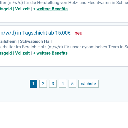
fer (m/w/d) für die Herstellung von Holz- und Flechtwaren in Schnel
ienen und Einrichten von CNC-Maschinen. Wir bieten ein dynamisch
sgeld | Vollzeit
|
+
weitere Benefits
ffbranche. Ihre Aufgaben umfassen das Bearbeiten von Fertigungsau
sind Berufserfahrung oder handwerkliches Geschick sowie Teamfähigk
d attraktiven Einsatzzulagen in einem 2-Schicht-System.
(m/w/d) in Tagschicht ab 15,00€
ilsheim | Schwäbisch Hall
arbeiter im Bereich Holz (m/w/d) für unser dynamisches Team in Sc
hochwertigen Holzwaren und bedienen moderne Maschinen. Handwerk
sgeld | Vollzeit
|
+
weitere Benefits
 diese Position. Zu Ihren Aufgaben gehören auch Qualitätskontroll
 mit Holz haben und zuverlässig sind, möchten wir Sie kennenlernen
 einem wachsenden Unternehmen!
1
2
3
4
5
nächste