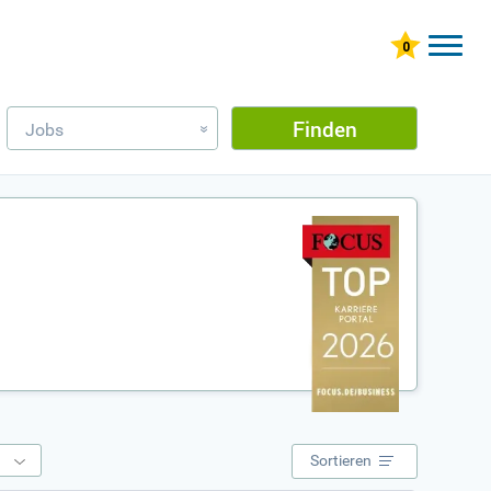
Finden
Jobs
»
e
Sortieren