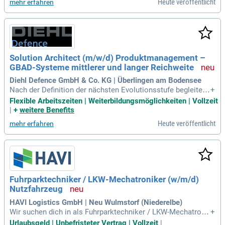
Heute veröffentlicht
mehr erfahren
Solution Architect (m/w/d) Produktmanagement –
GBAD-Systeme mittlerer und langer Reichweite
Diehl Defence GmbH & Co. KG | Überlingen am Bodensee
Nach der Definition der nächsten Evolutionsstufe begleiten
+
Sie diese bis zur Kundenreife.
Flexible Arbeitszeiten | Weiterbildungsmöglichkeiten | Vollzeit
|
+
weitere Benefits
Heute veröffentlicht
mehr erfahren
Fuhrparktechniker / LKW-Mechatroniker (w/m/d)
Nutzfahrzeug
HAVI Logistics GmbH | Neu Wulmstorf (Niederelbe)
Wir suchen dich in als Fuhrparktechniker / LKW-Mechatroni
+
ker (w⁠/⁠m⁠/⁠d) Nutzfahrzeug: Du sorgst dafür, dass unser Fuhr
Urlaubsgeld | Unbefristeter Vertrag | Vollzeit
|