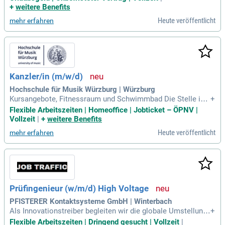
park reibungslos funktioniert; du bist quasi unser eigener Nf
+
weitere Benefits
z; Werkstattleiter.
Heute veröffentlicht
mehr erfahren
Kanzler/in (m/w/d)
Hochschule für Musik Würzburg | Würzburg
Kursangebote, Fitnessraum und Schwimmbad Die Stelle ist
+
für die Besetzung mit schwerbehinderten Menschen geeigne
Flexible Arbeitszeiten | Homeoffice | Jobticket – ÖPNV |
t.
Vollzeit
|
+
weitere Benefits
Heute veröffentlicht
mehr erfahren
Prüfingenieur (w/m/d) High Voltage
PFISTERER Kontaktsysteme GmbH | Winterbach
Als Innovationstreiber begleiten wir die globale Umstellung
+
auf erneuerbare Energien sowie den Ausbau der Stromnetz
Flexible Arbeitszeiten | Dringend gesucht | Vollzeit
|