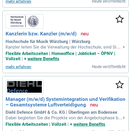
Heute veröffentlicht
mehr erfahren
Kanzlerin bzw. Kanzler (m/w/d)
Hochschule für Musik Würzburg | Würzburg
Kanzler leiten Sie die Verwaltung der Hochschule, sind Sie
+
Mitglied der Hochschulleitung und Beauftragte bzw. Beauftr
Flexible Arbeitszeiten | Homeoffice | Jobticket – ÖPNV |
agter für den Haushalt sowie Dienstvorgesetzte bzw.
Vollzeit
|
+
weitere Benefits
Heute veröffentlicht
mehr erfahren
Manager (m/w/d) Systemintegration und Verifikation
– Gesamtsysteme Luftverteidigung
Diehl Defence GmbH & Co. KG | Überlingen am Bodensee
Dabei begleiten Sie die Projekte von der Angebotsphase bis
+
zur Abwicklung des Vertrages und fungieren in Kundengespr
Flexible Arbeitszeiten | Vollzeit
|
+
weitere Benefits
ächen als technischer Berater (m/w/d).