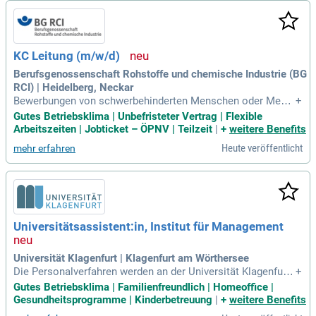
KC Leitung (m/w/d)
Berufsgenossenschaft Rohstoffe und chemische Industrie (BG
RCI) | Heidelberg, Neckar
Bewerbungen von schwerbehinderten Menschen oder Mens
+
chen mit Behinderung, die ihnen gleichgestellt sind, sind bei
Gutes Betriebsklima | Unbefristeter Vertrag | Flexible
gleicher Eignung besonders erwünscht. Wenn Sie noch Frag
Arbeitszeiten | Jobticket – ÖPNV | Teilzeit
|
+
weitere Benefits
en haben, sind wir gerne für Sie da.
Heute veröffentlicht
mehr erfahren
Universitätsassistent:in, Institut für Management
Universität Klagenfurt | Klagenfurt am Wörthersee
Die Personalverfahren werden an der Universität Klagenfurt
+
neben der zuständigen ausschreibenden Stelle auch vom Ar
Gutes Betriebsklima | Familienfreundlich | Homeoffice |
beitskreis für Gleichbehandlungsfragen und ggfs. von der Be
Gesundheitsprogramme | Kinderbetreuung
|
+
weitere Benefits
hindertenvertretung begleitet.