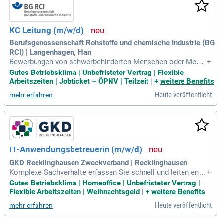
KC Leitung (m/w/d)
Berufsgenossenschaft Rohstoffe und chemische Industrie (BG
RCI) | Langenhagen, Han
Bewerbungen von schwerbehinderten Menschen oder Mens
+
chen mit Behinderung, die ihnen gleichgestellt sind, sind bei
Gutes Betriebsklima | Unbefristeter Vertrag | Flexible
gleicher Eignung besonders erwünscht. Wenn Sie noch Frag
Arbeitszeiten | Jobticket – ÖPNV | Teilzeit
|
+
weitere Benefits
en haben, sind wir gerne für Sie da.
Heute veröffentlicht
mehr erfahren
IT-Anwendungsbetreuerin (m/w/d)
GKD Recklinghausen Zweckverband | Recklinghausen
Komplexe Sachverhalte erfassen Sie schnell und leiten ents
+
prechende Handlungsempfehlungen ab. Ihr Vorgehen zeichn
Gutes Betriebsklima | Homeoffice | Unbefristeter Vertrag |
et sich dabei durch eine strukturierte, systematische und pl
Flexible Arbeitszeiten | Weihnachtsgeld
|
+
weitere Benefits
anvolle Arbeitsweise aus.
Heute veröffentlicht
mehr erfahren