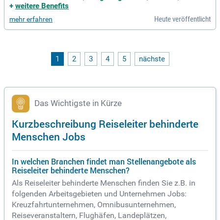
e. Freuen Sie sich auf einen Arbeitsplatz in einem Unterneh
+
weitere Benefits
men mit bedeutendem Zukunftspotenzial.
Heute veröffentlicht
mehr erfahren
1
2
3
4
5
nächste
Das Wichtigste in Kürze
Kurzbeschreibung Reiseleiter behinderte
Menschen Jobs
In welchen Branchen findet man Stellenangebote als
Reiseleiter behinderte Menschen?
Als Reiseleiter behinderte Menschen finden Sie z.B. in
folgenden Arbeitsgebieten und Unternehmen Jobs:
Kreuzfahrtunternehmen, Omnibusunternehmen,
Reiseveranstaltern, Flughäfen, Landeplätzen,