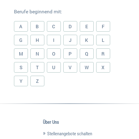
Berufe beginnend mit:
A
B
C
D
E
F
G
H
I
J
K
L
M
N
O
P
Q
R
S
T
U
V
W
X
Y
Z
Über Uns
Stellenangebote schalten