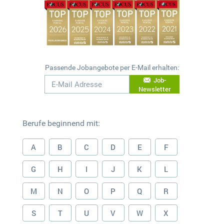
Passende Jobangebote per E-Mail erhalten:
Job-
Newsletter
Berufe beginnend mit:
A
B
C
D
E
F
G
H
I
J
K
L
M
N
O
P
Q
R
S
T
U
V
W
X