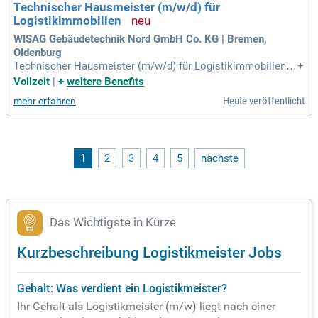
Technischer Hausmeister (m/w/d) für
Logistikimmobilien
WISAG Gebäudetechnik Nord GmbH Co. KG | Bremen,
Oldenburg
Technischer Hausmeister (m/w/d) für Logistikimmobilien K
+
ennziffer: 416119; Original Stellenanzeige auf Step Stone.de
Vollzeit
|
+
weitere Benefits
bit.ly/4w2X7RCQTJB1_DE.
Heute veröffentlicht
mehr erfahren
1
2
3
4
5
nächste
Das Wichtigste in Kürze
Kurzbeschreibung Logistikmeister Jobs
Gehalt: Was verdient ein Logistikmeister?
Ihr Gehalt als Logistikmeister (m/w) liegt nach einer