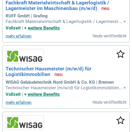
Fachkraft Materialwirtschaft & Lagerlogistik /
Lagermeister im Maschinenbau (m/w/d)
RUFF GmbH | Grafing
Fachkraft Materialwirtschaft & Lagerlogistik / Lagermeister
+
im Maschinenbau (m⁠/⁠w⁠/⁠d): Original Stellenanzeige auf Step
Vollzeit
|
+
weitere Benefits
Stone.de bit.ly/4w2X7RC APCT1_DE.
Heute veröffentlicht
mehr erfahren
Technischer Hausmeister (m/w/d) für
Logistikimmobilien
WISAG Gebäudetechnik Nord GmbH & Co. KG | Bremen
Technischer Hausmeister (m/w/d) für Logistikimmobilien:
+
Kennziffer: 416119; Original Stellenanzeige auf Step Stone.d
Vollzeit
|
+
weitere Benefits
e bit.ly/4w2X7RC APCT1_DE.
Heute veröffentlicht
mehr erfahren