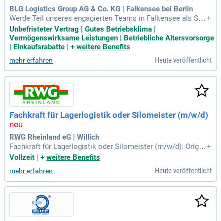
BLG Logistics Group AG & Co. KG | Falkensee bei Berlin
Werde Teil unseres engagierten Teams in Falkensee als Sch
+
ichtleiter (m/w/d) in der Lagerlogistik. In dieser unbefristete
Unbefristeter Vertrag | Gutes Betriebsklima |
n Vollzeitstelle übernimmst du die Verantwortung für eine S
Vermögenswirksame Leistungen | Betriebliche Altersvorsorge
chicht, inklusive Planung, Protokolle und Übergaben. Als Fü
| Einkaufsrabatte
|
+
weitere Benefits
hrungskraft motivierst du dein Team, überwachst den Perso
Heute veröffentlicht
mehr erfahren
naleinsatz und optimierst die Arbeitsabläufe. Du bist das Bi
ndeglied zwischen deiner Mannschaft und der Bereichsleitu
ng, um gemeinsam gesetzte Ziele zu erreichen. Zudem bist
du für die Einarbeitung neuer Mitarbeiter und deren Weiteren
twicklung zuständig. Stärke deine Karriere jetzt und finde Fr
eunde fürs Leben in einem dynamischen Arbeitsumfeld!
Fachkraft für Lagerlogistik oder Silomeister (m/w/d)
RWG Rheinland eG | Willich
Fachkraft für Lagerlogistik oder Silomeister (m/w/d): Origin
+
al Stellenanzeige auf Step Stone.de bit.ly/4w2X7RC APCT1_
Vollzeit
|
+
weitere Benefits
DE.
Heute veröffentlicht
mehr erfahren