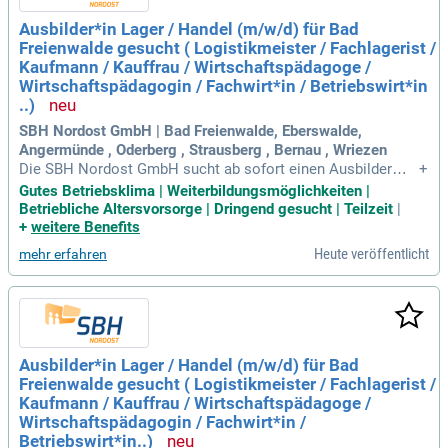
Ausbilder*in Lager / Handel (m/w/d) für Bad
Freienwalde gesucht ( Logistikmeister / Fachlagerist /
Kaufmann / Kauffrau / Wirtschaftspädagoge /
Wirtschaftspädagogin / Fachwirt*in / Betriebswirt*in
..)
SBH Nordost GmbH | Bad Freienwalde, Eberswalde,
Angermünde , Oderberg , Strausberg , Bernau , Wriezen
Die SBH Nordost GmbH sucht ab sofort einen Ausbilder
+
(m/w/d) für den Fachbereich Lager/Handel in Bad Freienwal
Gutes Betriebsklima | Weiterbildungsmöglichkeiten |
de. Diese Position kann in Voll- oder Teilzeit besetzt werde
Betriebliche Altersvorsorge | Dringend gesucht | Teilzeit
|
n. Im Rahmen der BvB gem. §51 SGB III unterstützen wir jun
+
weitere Benefits
ge Menschen mit einem engagierten Team aus Fachkräften.
Heute veröffentlicht
mehr erfahren
Unser Ziel ist es, individuelle Berufsorientierung zu bieten u
nd praktische Grundlagen für eine erfolgreiche Ausbildung z
u vermitteln. An über 130 Standorten setzen wir auf modern
e Bildungskonzepte. Bewerben Sie sich jetzt und gestalten S
ie die Zukunft junger Talente aktiv mit!
Ausbilder*in Lager / Handel (m/w/d) für Bad
Freienwalde gesucht ( Logistikmeister / Fachlagerist /
Kaufmann / Kauffrau / Wirtschaftspädagoge /
Wirtschaftspädagogin / Fachwirt*in /
Betriebswirt*in..)