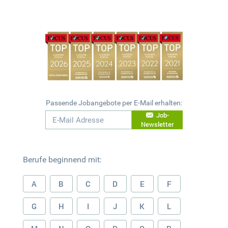
Passende Jobangebote per E-Mail erhalten:
Job-
Newsletter
Berufe beginnend mit:
A
B
C
D
E
F
G
H
I
J
K
L