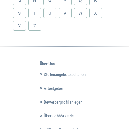
M
N
O
P
Q
R
S
T
U
V
W
X
Y
Z
Über Uns
Stellenangebote schalten
Arbeitgeber
Bewerberprofil anlegen
Über Jobbörse.de