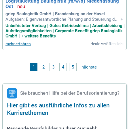
Logistikleitung Baulogistik (m/w/d) Niederlassung
en Unternehmen und bringen Sie Ihr Vertriebsgeschick ein!
Ost
griep Baulogistik GmbH | Brandenburg an der Havel
Aufgaben: Eigenverantwortliche Planung und Steuerung der
+
Transportwege und des Lieferverkehrs auf der Großbaustell
Unbefristeter Vertrag | Gutes Betriebsklima | Arbeitskleidung |
e; Logistikkoordination und Organisation der Baustelleneinri
Aufstiegsmöglichkeiten | Corporate Benefit griep Baulogistik
chtung; Flächenmanagement und Entsorgungslogistik; Mitar
GmbH
|
+
weitere Benefits
beiterführung von eigenen
Heute veröffentlicht
mehr erfahren
1
2
3
4
5
nächste
Sie brauchen Hilfe bei der Berufsorientierung?
Hier gibt es ausführliche Infos zu allen
Karrierethemen
Passende
zu Ihrer Auswahl:
Berufsbilder