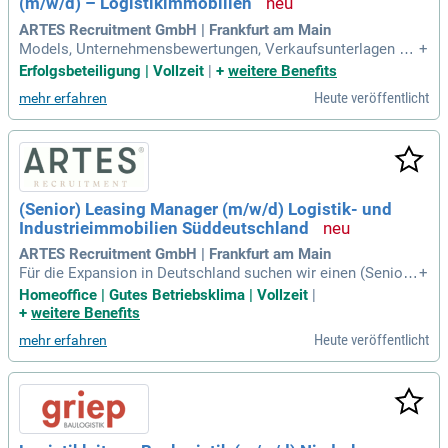
(m/w/d) – Logistikimmobilien
re Karriere erfolgreich!
ARTES Recruitment GmbH | Frankfurt am Main
Models, Unternehmensbewertungen, Verkaufsunterlagen un
+
d Transaktionsanalysen; Führung komplexer Vertragsverhan
Erfolgsbeteiligung | Vollzeit
|
+
weitere Benefits
dlungen (LOIs, Heads of Terms, SPAs und weitere Transakti
Heute veröffentlicht
mehr erfahren
onsdokumente); Steuerung interdisziplinärer Projektteams a
us Investment, Asset Management
(Senior) Leasing Manager (m/w/d) Logistik- und
Industrieimmobilien Süddeutschland
ARTES Recruitment GmbH | Frankfurt am Main
Für die Expansion in Deutschland suchen wir einen (Senior)
+
Leasing Manager (m/w/d) für Logistik- und Industrieimmobi
Homeoffice | Gutes Betriebsklima | Vollzeit
|
lien in Süddeutschland. Diese standortunabhängige Position
+
weitere Benefits
bietet Flexibilität, inklusive Remote-Arbeit. In dieser Schlüss
Heute veröffentlicht
mehr erfahren
elrolle sind Sie verantwortlich für die Verwaltung und Wertst
eigerung eines anspruchsvollen Immobilienportfolios. Zu Ih
ren Aufgaben gehören die Entwicklung und Umsetzung effek
tiver Vermietungsstrategien. Diese Strategien zielen darauf
ab, die Auslastung und Wertentwicklung der Immobilien zu
maximieren. Gestalten Sie Ihre Karriere in einem dynamisch