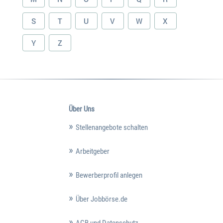
S
T
U
V
W
X
Y
Z
Über Uns
Stellenangebote schalten
Arbeitgeber
Bewerberprofil anlegen
Über Jobbörse.de