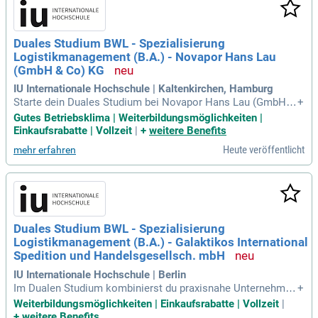
Duales Studium BWL - Spezialisierung
Logistikmanagement (B.A.) - Novapor Hans Lau
(GmbH & Co) KG
IU Internationale Hochschule | Kaltenkirchen, Hamburg
Starte dein Duales Studium bei Novapor Hans Lau (GmbH &
+
Co) KG am 1. Oktober 2026! Verbinde praktische Arbeit im
Gutes Betriebsklima | Weiterbildungsmöglichkeiten |
Unternehmen mit spannenden Lehrveranstaltungen an zwei
Einkaufsrabatte | Vollzeit
|
+
weitere Benefits
Tagen pro Woche. Unsere interaktiven Lehrmaterialien unter
Heute veröffentlicht
mehr erfahren
stützen dich, dein Wissen in Verpackung und Transportschu
tz gezielt zu vertiefen. Wir setzen auf Kreativität, Fachwisse
n und moderne Technologien, um innovative Lösungen zu e
ntwickeln. Teamgeist und Eigenverantwortung sind uns wic
htig, damit du dich optimal entfalten kannst. Zudem fallen f
ür dich keine Studiengebühren an – diese übernimmt unser
Duales Studium BWL - Spezialisierung
Unternehmen für dich!
Logistikmanagement (B.A.) - Galaktikos International
Spedition und Handelsgesellsch. mbH
IU Internationale Hochschule | Berlin
Im Dualen Studium kombinierst du praxisnahe Unternehmen
+
sarbeit mit gezielten Lehrveranstaltungen am Campus. Als f
Weiterbildungsmöglichkeiten | Einkaufsrabatte | Vollzeit
|
ührender Logistikdienstleister sind wir auf temperaturgeführ
+
weitere Benefits