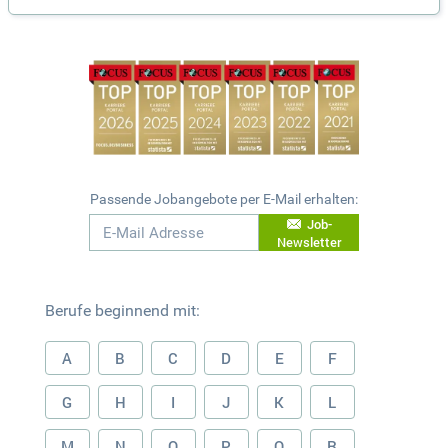
Passende Jobangebote per E-Mail erhalten:
Job-
Newsletter
Berufe beginnend mit:
A
B
C
D
E
F
G
H
I
J
K
L
M
N
O
P
Q
R