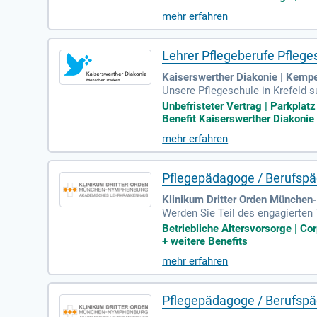
ndorten wie Singen, Konstanz und
mehr erfahren
Pflege und Gesundheits- und Kran
agierten Teams und setzen Sie si
Lehrer Pflegeberufe Pflege
Kaiserswerther Diakonie | Kemp
Unsere Pflegeschule in Krefeld 
haben, sind Sie bei uns genau ri
Unbefristeter Vertrag | Parkplat
ere modern ausgestatteten Klass
Benefit Kaiserswerther Diakonie 
le mit 70% Umfang beginnt am 01.
mehr erfahren
ge. Werden Sie Teil unseres Team
Pflegepädagoge / Berufspäd
Klinikum Dritter Orden Münche
Werden Sie Teil des engagierten
ege München gestalten Sie eine i
Betriebliche Altersvorsorge | Co
verbindet historische Werte mit 
+
weitere Benefits
enen Räumen, die reich an Geschi
mehr erfahren
gefragt! Bewerben Sie sich jetzt 
Pflegepädagoge / Berufspäd