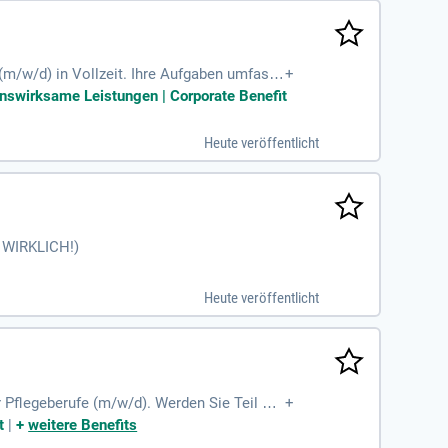
m/w/d) in Vollzeit. Ihre Aufgaben umfass
+
ktionen und Betreuung der Schüler. Sie wer
nswirksame Leistungen | Corporate Benefit
n. Zudem sind Sie aktiv an der Teilnehme
h abgeschlossenes Hochschulstudium im Ber
Heute veröffentlicht
n Sie die Zukunft der Pflegeausbildung mit
, WIRKLICH!)
Heute veröffentlicht
 Pflegeberufe (m/w/d). Werden Sie Teil un
+
, Konstanz, Engen und Gailingen bietet. Ge
t
|
+
weitere Benefits
 eine eigenverantwortliche Unterrichtstäti