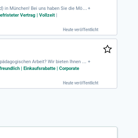
) in München! Bei uns haben Sie die Mögli
+
t entwickeln. Unsere Schule verbindet tradi
risteter Vertrag | Vollzeit
|
sche Atmosphäre unseres Klinikums. Hier fö
erben Sie sich noch heute und gestalten Si
Heute veröffentlicht
pädagogischen Arbeit? Wir bieten Ihnen di
+
Arbeiten Sie mit motivierten Menschen und
reundlich | Einkaufsrabatte | Corporate
n ehemaligen Polizeigebäude, bietet freun
le mit 80% Umfang verfügbar, inklusive att
Heute veröffentlicht