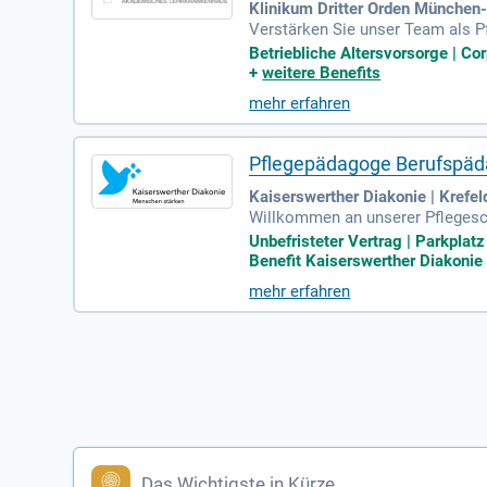
Klinikum Dritter Orden Münche
Verstärken Sie unser Team als P
chkeit, eine inspirierende Lernum
Betriebliche Altersvorsorge | Co
tionsreiche Werte mit modernste
+
weitere Benefits
rdern wir eine Gemeinschaft, in 
mehr erfahren
e die Zukunft der Pflegeausbildun
Pflegepädagoge Berufspäda
Kaiserswerther Diakonie | Krefel
Willkommen an unserer Pflegesch
e Möglichkeit, kreative Methode
Unbefristeter Vertrag | Parkplat
werden Sie zum Vorbild für zukü
Benefit Kaiserswerther Diakonie 
dliche Klassenräume und ansprec
mehr erfahren
raktiver Vergütung und betrieblic
Das Wichtigste in Kürze