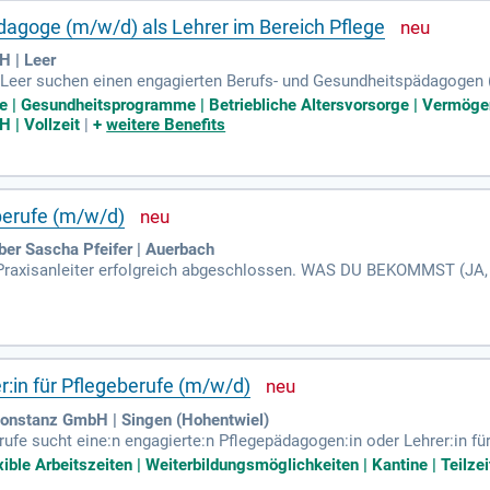
agoge (m/w/d) als Lehrer im Bereich Pflege
H | Leer
 Leer suchen einen engagierten Berufs- und Gesundheitspädagogen (
rung des Unterrichts in der Pflege, einschließlich Klassenlehrerfun
e | Gesundheitsprogramme | Betriebliche Altersvorsorge | Vermöge
men und mit Kooperationspartnern sowie Behörden zusammenarbeite
 | Vollzeit
|
+
weitere Benefits
klung des Unterrichts beteiligt. Voraussetzung ist ein erfolgreic
er vergleichbaren Disziplinen. Bewerben Sie sich jetzt und gestalte
eberufe (m/w/d)
aber Sascha Pfeifer | Auerbach
 Praxisanleiter erfolgreich abgeschlossen. WAS DU BEKOMMST (JA
:in für Pflegeberufe (m/w/d)
onstanz GmbH | Singen (Hohentwiel)
fe sucht eine:n engagierte:n Pflegepädagogen:in oder Lehrer:in für
reis Konstanz, der erstklassige medizinische Versorgung in Singen
xible Arbeitszeiten | Weiterbildungsmöglichkeiten | Kantine | Teilzei
r Pflege mit Fachwissen und didaktischem Geschick. Wir bieten Ihnen