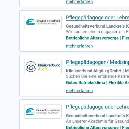
mehr erfahren
gkeit in Voll- oder Teilzeit. St
Zeitpunkt und gestalten Sie mit 
Pflegepädagoge oder Lehrer
Gesundheitsverbund Landkreis 
Wir suchen eine:n engagierte:n P
il des Gesundheitsverbunds Landk
Betriebliche Altersvorsorge | Fle
che Unterrichtstätigkeit sowie di
mehr erfahren
ible Arbeitszeiten in Voll- oder 
ie zur Gesundheit unserer Patien
Pflegepädagogen/ Medizinpä
Klinikverbund Allgäu gGmbH | M
Suchen Sie eine erfüllende Karri
und mit modernen Ausbildungsstr
Gutes Betriebsklima | Flexible Ar
owie einer dreijährigen Pflegeau
mehr erfahren
Sie attraktive Vergütung nach TV
e Wissen vermitteln und Mensche
Pflegepädagoge oder Lehrer
Gesundheitsverbund Landkreis K
An unserer Akademie für Gesundhe
chwissen und didaktischem Gesch
Betriebliche Altersvorsorge | Fle