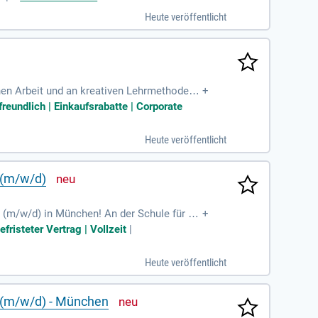
keit in den Bereichen der generalistischen
Heute veröffentlicht
hen Zeitpunkt. Werden Sie Teil unseres eng
hen Arbeit und an kreativen Lehrmethoden
+
ern und als Vorbilder agieren möchten. Uns
reundlich | Einkaufsrabatte | Corporate
 Arbeitsatmosphäre. Die unbefristete Stel
 nach BAT-KF und betriebliche Altersvorsor
Heute veröffentlicht
 (m/w/d)
(m/w/d) in München! An der Schule für Pfl
+
entität entfalten. Unsere Traditionsstätte
risteter Vertrag | Vollzeit
|
ährleisten. Arbeiten Sie in zentral geleg
he Expertise und Wertschätzung sind bei uns
Heute veröffentlicht
int!
e (m/w/d) - München