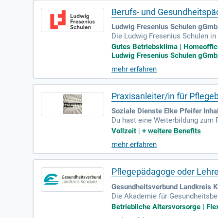
Berufs- und Gesundheitspäd
Ludwig Fresenius Schulen gGmb
Die Ludwig Fresenius Schulen in
en die Vorbereitung und Durchfüh
Gutes Betriebsklima | Homeoffic
den staatliche Prüfungen abneh
Ludwig Fresenius Schulen gGmbH
rgewinnung und der Weiterentwic
mehr erfahren
eich Pflege-/Medizinpädagogik od
uns!
Praxisanleiter/in für Pfleg
Soziale Dienste Elke Pfeifer Inh
Du hast eine Weiterbildung zum
Vollzeit
|
+
weitere Benefits
mehr erfahren
Pflegepädagoge oder Lehrer
Gesundheitsverbund Landkreis K
Die Akademie für Gesundheitsberu
seres Gesundheitsverbunds Landk
Betriebliche Altersvorsorge | Fle
stalten Sie die Ausbildung in de