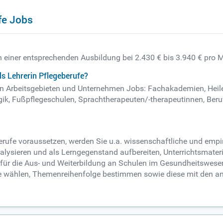
fe Jobs
ch einer entsprechenden Ausbildung bei 2.430 € bis 3.940 € pro 
s Lehrerin Pflegeberufe?
nden Arbeitsgebieten und Unternehmen Jobs: Fachakademien, Heil
k, Fußpflegeschulen, Sprachtherapeuten/-therapeutinnen, Beru
eberufe voraussetzen, werden Sie u.a. wissenschaftliche und emp
sieren und als Lerngegenstand aufbereiten, Unterrichtsmateria
t für die Aus- und Weiterbildung an Schulen im Gesundheitswesen 
de wählen, Themenreihenfolge bestimmen sowie diese mit den an