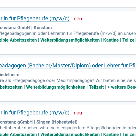
arten Sie jetzt und fördern Sie die nächste Generation von Pflegekrä
uns die Zukunft der Gesundheitsberufe!
:in für Pflegeberufe (m/w/d)
Konstanz GmbH | Konstanz
flegepädagogen:in oder Lehrer:in für Pflegeberufe (m/w/d) an unse
reis Konstanz gestalten Sie aktiv die Ausbildung in der Pflege. Ih
xible Arbeitszeiten | Weiterbildungsmöglichkeiten | Kantine | Teilzei
e Kursleitung in der generalistischen Pflege und der Gesundheits- un
Teilzeit. Beginnen Sie Ihre Reise in eine vielversprechende Zukunft m
tinnen und Patienten bei!
dagogen (Bachelor/Master/Diplom) oder Lehrer für Pfle
indelheim
ere als Pflegepädagoge oder Medizinpädagoge? Wir bieten eine vielse
ukturen. Ideal für Bewerber mit einem abgeschlossenen Studium ode
beitszeiten | Weiterbildungsmöglichkeiten | Teilzeit
|
+
weitere Bene
sbildung. Freuen Sie sich auf flexible Arbeitszeitmodelle und indivi
öD und zahlreiche Mitarbeitervorteile. Erleben Sie die hohe Lebens
n unterstützen.
:in für Pflegeberufe (m/w/d)
onstanz gGmbH | Singen (Hohentwiel)
itsberufe suchen wir eine:n engagierte:n Pflegepädagogen:in oder 
ick gestalten Sie die Ausbildung in der Pflege aktiv mit. Unsere A
xible Arbeitszeiten | Weiterbildungsmöglichkeiten | Kantine | Teilzei