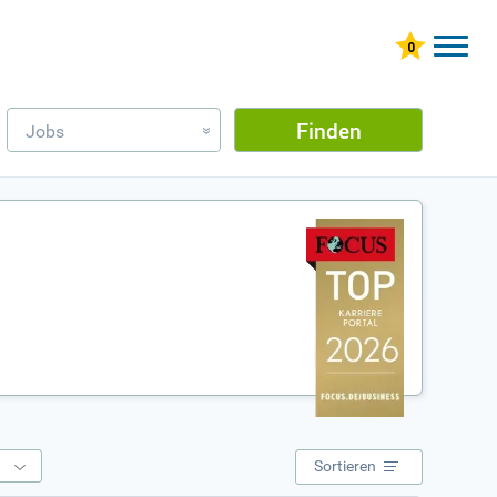
Finden
Jobs
»
e
Sortieren