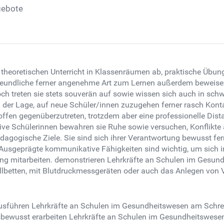
gebote
 theoretischen Unterricht in Klassenräumen ab, praktische Übu
e freundliche ferner angenehme Art zum Lernen außerdem beweise
ch treten sie stets souverän auf sowie wissen sich auch in schw
der Lage, auf neue Schüler/innen zuzugehen ferner rasch Kontak
offen gegenüberzutreten, trotzdem aber eine professionelle Dis
tive Schülerinnen bewahren sie Ruhe sowie versuchen, Konflikte
ädagogische Ziele. Sie sind sich ihrer Verantwortung bewusst fer
. Ausgeprägte kommunikative Fähigkeiten sind wichtig, um sich i
tung mitarbeiten. demonstrieren Lehrkräfte an Schulen im Gesu
betten, mit Blutdruckmessgeräten oder auch das Anlegen von 
usführen Lehrkräfte an Schulen im Gesundheitswesen am Schreib
bewusst erarbeiten Lehrkräfte an Schulen im Gesundheitswesen L