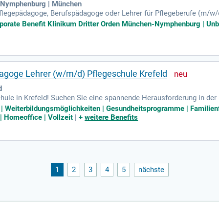
n-Nymphenburg | München
flegepädagoge, Berufspädagoge oder Lehrer für Pflegeberufe (m/w/d
gebung zu gestalten, in der junge Menschen ihre berufliche Identitä
rporate Benefit Klinikum Dritter Orden München-Nymphenburg | Unbef
r Pflegepädagogik. Genießen Sie die zentrale Lage und die histori
der Wertschätzung und fachliche Expertise Hand in Hand gehen. Bew
g aktiv mit!
goge Lehrer (w/m/d) Pflegeschule Krefeld
d
ule in Krefeld! Suchen Sie eine spannende Herausforderung in der 
n zum Wissenserwerb in einem inspirierenden Umfeld einzusetzen. 
z | Weiterbildungsmöglichkeiten | Gesundheitsprogramme | Familienf
nftige Kolleginnen und Kollegen. Unsere Schule, in einem charmante
| Homeoffice | Vollzeit
|
+
weitere Benefits
hendes Außengelände. Ab dem 01.07.2026 ist eine unbefristete Stel
her Altersvorsorge.
1
2
3
4
5
nächste