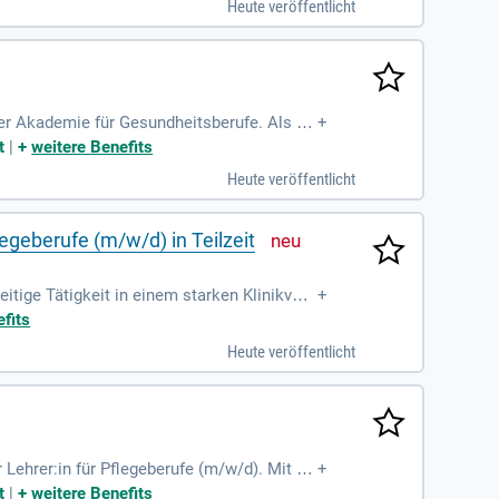
Heute veröffentlicht
ften! Bewerben Sie sich zum nächstmöglichen
rer Akademie für Gesundheitsberufe. Als Te
+
re Aufgaben umfassen die eigenverantwortli
t
|
+
weitere Benefits
d Krankenpflegehilfe. Wir bieten Ihnen flex
Heute veröffentlicht
it uns! Bewerben Sie sich jetzt und tragen S
geberufe (m/w/d) in Teilzeit
itige Tätigkeit in einem starken Klinikverb
+
r Lehrerqualifikation im Pflegebereich, s
fits
duelle Weiterbildungsmöglichkeiten. Nutzen
Heute veröffentlicht
qualität im malerischen Allgäu, während Si
Lehrer:in für Pflegeberufe (m/w/d). Mit Fa
+
kademie hat über 3.700 Beschäftigte an Sta
t
|
+
weitere Benefits