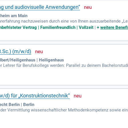
ing und audiovisuelle Anwendungen“
sheim am Main
hrerfahrung nachzuweisen durch eine von Ihnen auszuarbeitende „Le
ufung) Sowohl sehr gute Deutsch- als auch sehr gute Englischkennt
efristeter Vertrag | Familienfreundlich | Vollzeit
|
+
weitere Benefi
B.Sc.) (m/w/d)
ert/Heiligenhaus | Heiligenhaus
r Lehrer für Berufskollegs werden: Parallel zu deinem Bachelorstudi
erwerben (Ingenieur*in plus Lehrer*in).
w/d) für „Konstruktionstechnik“
cht Berlin | Berlin
i der Vermittlung wissenschaftlicher Methodenkompetenz sowie ein
internationalen Bereich sind von Vorteil.