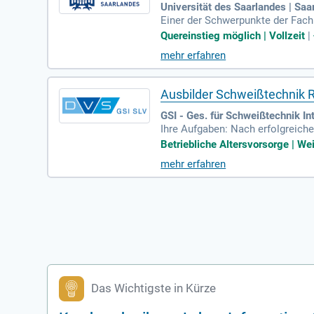
Universität des Saarlandes | Sa
Einer der Schwerpunkte der Fach
ionsverarbeitung, der Quantenk
Quereinstieg möglich | Vollzeit
|
mehr erfahren
Ausbilder Schweißtechnik 
GSI - Ges. für Schweißtechnik I
Ihre Aufgaben: Nach erfolgreich
toffschweißen sowie Lichtboge
Betriebliche Altersvorsorge | We
mehr erfahren
Das Wichtigste in Kürze