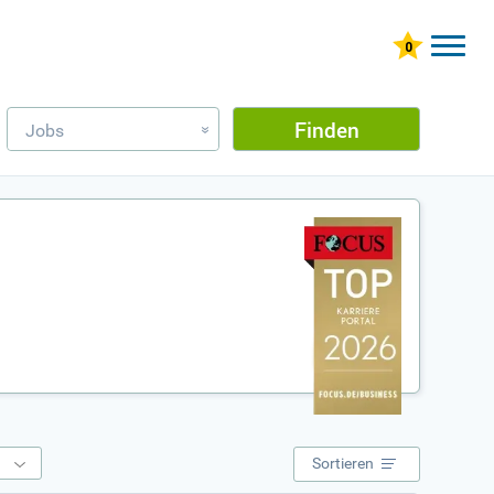
Finden
Jobs
»
e
Sortieren