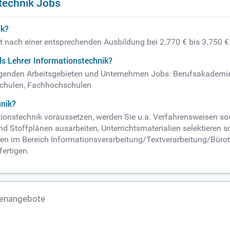
technik Jobs
ik?
gt nach einer entsprechenden Ausbildung bei 2.770 € bis 3.750 
ls Lehrer Informationstechnik?
 folgenden Arbeitsgebieten und Unternehmen Jobs: Berufsakade
schulen, Fachhochschulen
hnik?
tionstechnik voraussetzen, werden Sie u.a. Verfahrensweisen s
toffplänen ausarbeiten, Unterrichtsmaterialien selektieren sowi
en im Bereich Informationsverarbeitung/Textverarbeitung/Bürote
fertigen.
llenangebote