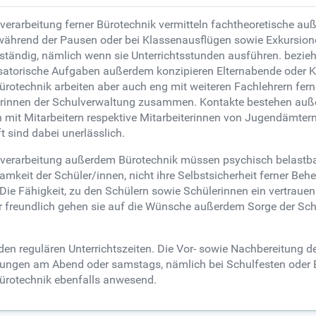
tverarbeitung ferner Bürotechnik vermitteln fachtheoretische au
 während der Pausen oder bei Klassenausflügen sowie Exkursion
enständig, nämlich wenn sie Unterrichtsstunden ausführen. bezi
nisatorische Aufgaben außerdem konzipieren Elternabende oder K
rotechnik arbeiten aber auch eng mit weiteren Fachlehrern fern
erinnen der Schulverwaltung zusammen. Kontakte bestehen auße
ich mit Mitarbeitern respektive Mitarbeiterinnen von Jugendämte
 sind dabei unerlässlich.
xtverarbeitung außerdem Bürotechnik müssen psychisch belastb
keit der Schüler/innen, nicht ihre Selbstsicherheit ferner Beher
. Die Fähigkeit, zu den Schülern sowie Schülerinnen ein vertraue
 freundlich gehen sie auf die Wünsche außerdem Sorge der Schül
den regulären Unterrichtszeiten. Die Vor- sowie Nachbereitung de
ltungen am Abend oder samstags, nämlich bei Schulfesten oder E
Bürotechnik ebenfalls anwesend.