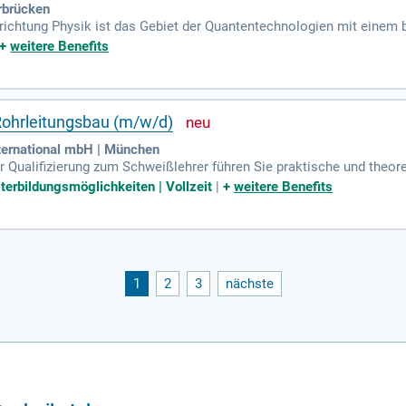
arbrücken
richtung Physik ist das Gebiet der Quantentechnologien mit einem
ommunikation und der Quantenmesstechnik.
+
weitere Benefits
Rohrleitungsbau (m/w/d)
nternational mbH | München
er Qualifizierung zum Schweißlehrer führen Sie praktische und theo
nhandschweißen durch.
iterbildungsmöglichkeiten | Vollzeit
|
+
weitere Benefits
1
2
3
nächste