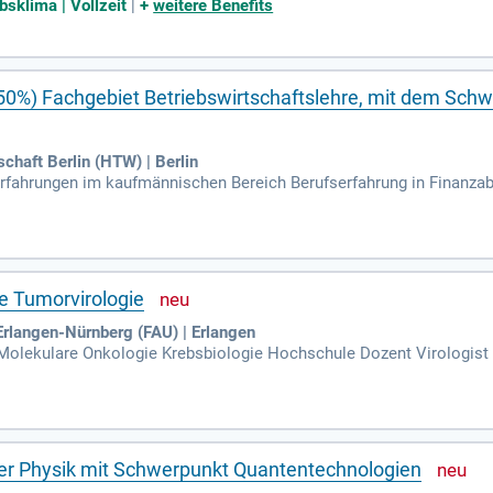
bsklima | Vollzeit
|
+
weitere Benefits
 50%) Fachgebiet Betriebswirtschaftslehre, mit dem S
chaft Berlin (HTW) | Berlin
rfahrungen im kaufmännischen Bereich Berufserfahrung in Finanza
en.
e Tumorvirologie
Erlangen-Nürnberg (FAU) | Erlangen
Molekulare Onkologie Krebsbiologie Hochschule Dozent Virologist
rcher Oncologist Immunologe Virologe Epidemiologe Molekularbio
der Physik mit Schwerpunkt Quantentechnologien