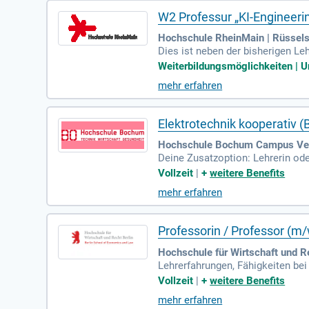
W2 Professur „KI-Engineer
Hochschule RheinMain | Rüssel
Dies ist neben der bisherigen Le
andreichung-Lehrphilosophie-Ber
Weiterbildungsmöglichkeiten | Unb
mehr erfahren
Elektrotechnik kooperativ (
Hochschule Bochum Campus Velb
Deine Zusatzoption: Lehrerin ode
m/zur Lehrer*in an Berufskollegs 
Vollzeit
|
+
weitere Benefits
mehr erfahren
Professorin / Professor (m/
Hochschule für Wirtschaft und Re
Lehrerfahrungen, Fähigkeiten be
werden erwartet. Kompetenzen im 
Vollzeit
|
+
weitere Benefits
mehr erfahren