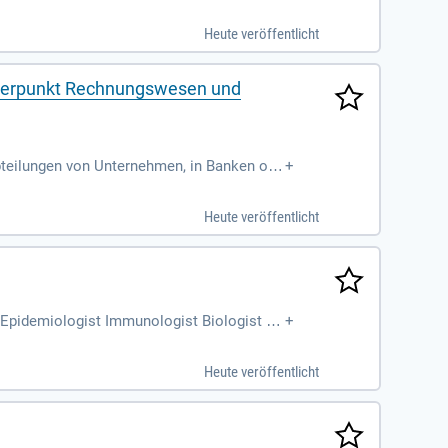
Heute veröffentlicht
chwerpunkt Rechnungswesen und
bteilungen von Unternehmen, in Banken ode
+
Heute veröffentlicht
 Epidemiologist Immunologist Biologist M
+
loge Biologe Mediziner Humanmediziner Ho
Heute veröffentlicht