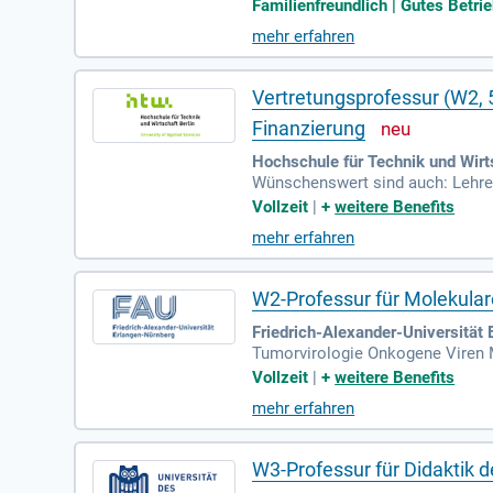
-Württemberg zu erfüllen.
Familienfreundlich | Gutes Betrie
mehr erfahren
Vertretungsprofessur (W2,
Finanzierung
Hochschule für Technik und Wirts
Wünschenswert sind auch: Lehre
r in Steuerberatungsgesellschaft
Vollzeit
|
+
weitere Benefits
mehr erfahren
W2-Professur für Molekular
Friedrich-Alexander-Universität 
Tumorvirologie Onkogene Viren 
edical Scientist Medical Resea
Vollzeit
|
+
weitere Benefits
chschullehrer
mehr erfahren
W3-Professur für Didaktik 