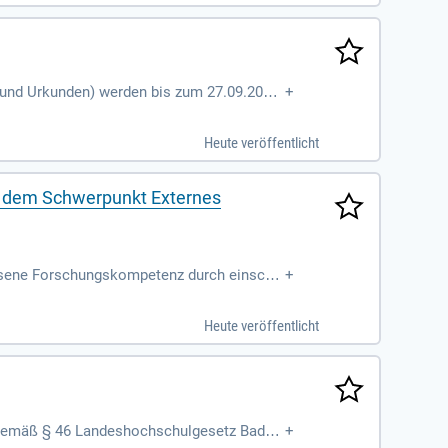
e und Urkunden) werden bis zum 27.09.2026
+
Heute veröffentlicht
it dem Schwerpunkt Externes
sene Forschungskompetenz durch einschl
+
re (eLearning), belegt durch Lehrerfahrung
Heute veröffentlicht
s gemäß § 46 Landeshochschulgesetz Baden
+