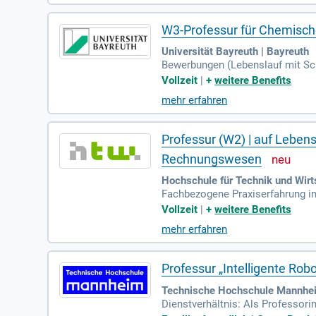
W3-Professur für Chemisch
Universität Bayreuth | Bayreuth
Bewerbungen (Lebenslauf mit Sch
erbeten, sind an den Dekan der Fa
Vollzeit
|
+
weitere Benefits
mehr erfahren
Professur (W2) | auf Leben
Rechnungswesen
Hochschule für Technik und Wirt
Fachbezogene Praxiserfahrung 
ägige Publikationen ausgeprägte 
Vollzeit
|
+
weitere Benefits
mehr erfahren
Professur „Intelligente Rob
Technische Hochschule Mannhe
Dienstverhältnis: Als Professo