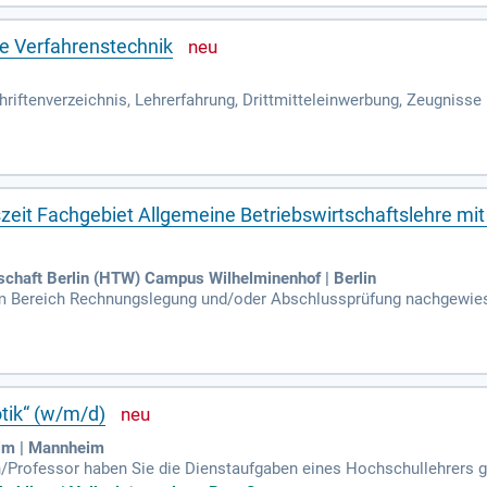
e Verfahrenstechnik
riftenverzeichnis, Lehrerfahrung, Drittmitteleinwerbung, Zeugniss
kultät für Ingenieurwissenschaften, Prof. Dr.-Ing.
szeit Fachgebiet Allgemeine Betriebswirtschaftslehre m
schaft Berlin (HTW) Campus Wilhelminenhof | Berlin
im Bereich Rechnungslegung und/oder Abschlussprüfung nachgewie
pädagogisch-didaktische Fähigkeiten, auch im Bereich digitaler Leh
otik“ (w/m/d)
im | Mannheim
rin/Professor haben Sie die Dienstaufgaben eines Hochschullehrer