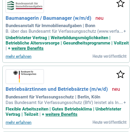
Baumanagerin / Baumanager (w/m/d)
Bundesanstalt für Immobilienaufgaben | Bonn
B. über das Bundesamt für Verfassungsschutz (www.verfas
+
sungsschutz.de).
Unbefristeter Vertrag | Weiterbildungsmöglichkeiten |
Betriebliche Altersvorsorge | Gesundheitsprogramme | Vollzeit
|
+
weitere Benefits
Heute veröffentlicht
mehr erfahren
Betriebsärztinnen und Betriebsärzte (m/w/d)
Bundesamt für Verfassungsschutz | Berlin, Köln
Das Bundesamt für Verfassungsschutz (BfV) leistet als Inla
+
ndsnachrichtendienst der Bundesrepublik Deutschland eine
Flexible Arbeitszeiten | Gutes Betriebsklima | Unbefristeter
n wesentlichen Beitrag für die Sicherheit der Bürgerinnen un
Vertrag | Teilzeit
|
+
weitere Benefits
d Bürger.
Heute veröffentlicht
mehr erfahren