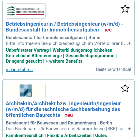
Betriebsingenieurin / Betriebsingenieur (w/m/d) -
Bundesanstalt für Immobilienaufgaben
Bundesanstalt für Immobilienaufgaben | Berlin
Bitte informieren Sie sich diesbezüglich im Vorfeld Ihrer Be
+
werbung bspw. über das Bundesamt für Verfassungsschutz
Unbefristeter Vertrag | Weiterbildungsmöglichkeiten |
(www.verfassungsschutz.de). Was bieten wir?
Betriebliche Altersvorsorge | Gesundheitsprogramme |
Dringend gesucht
|
+
weitere Benefits
Heute veröffentlicht
mehr erfahren
Architektin/Architekt bzw. Ingenieurin/Ingenieur
(w/m/d) für die technische Sachbearbeitung des
öffentlichen Baurechts
Bundesamt für Bauwesen und Raumordnung | Berlin
Das Bundesamt für Bauwesen und Raumordnung (BBR) such
+
t für BS Stab V in Berlin zum nächstmöglichen Zeitpunkt ein
Familienfreundlich | Flexible Arbeitszeiten | Gutes