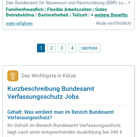
Das Bundesamt für Bauwesen und Raumordnung (BBR) such
+
t für den BB Stab V "Vorprojektphase und Öffentliches Baure
Familienfreundlich | Flexible Arbeitszeiten | Gutes
cht" Berlin zum nächstmöglichen Zeitpunkt eine/einen. Arch
Betriebsklima | Barrierefreiheit | Teilzeit
|
+
weitere Benefits
itektin / Architekten bzw.
Heute veröffentlicht
mehr erfahren
1
2
3
4
nächste
Das Wichtigste in Kürze
Kurzbeschreibung Bundesamt
Verfassungsschutz Jobs
Gehalt: Was verdient man im Bereich Bundesamt
Verfassungsschutz?
Ihr Gehalt im Bereich Bundesamt Verfassungsschutz
liegt nach einer entsprechenden Ausbildung bei 340 €