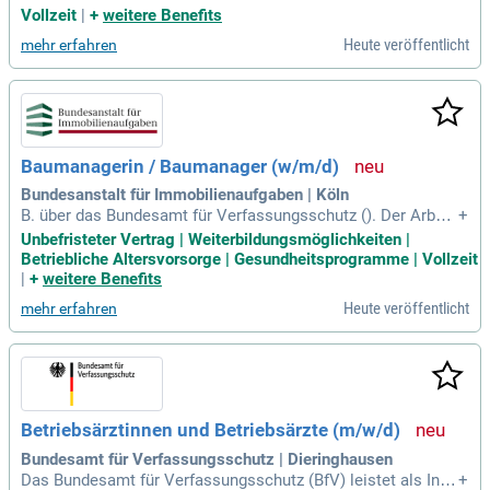
angen, damit verbundenen Verfahrensfragen sowie bei der V
Vollzeit
|
+
weitere Benefits
ergabe von Bauleistungen ## Dein Profil: Du hast die Ausbil
Heute veröffentlicht
mehr erfahren
dung zum:zur Umweltfachliche:n Bauüberwacher:in gemäß
Umweltleitfaden VII des Eisenbahnbundesamtes
Baumanagerin / Baumanager (w/m/d)
Bundesanstalt für Immobilienaufgaben | Köln
B. über das Bundesamt für Verfassungsschutz (). Der Arbeit
+
svertrag wird unter der auflösenden Bedingung der Beendigu
Unbefristeter Vertrag | Weiterbildungsmöglichkeiten |
ng des Arbeitsverhältnisses ohne Kündigung für den Fall de
Betriebliche Altersvorsorge | Gesundheitsprogramme | Vollzeit
s nicht positiven Ergebnisses der Sicherheitsüberprüfung ab
|
+
weitere Benefits
geschlossen.
Heute veröffentlicht
mehr erfahren
Betriebsärztinnen und Betriebsärzte (m/w/d)
Bundesamt für Verfassungsschutz | Dieringhausen
Das Bundesamt für Verfassungsschutz (BfV) leistet als Inla
+