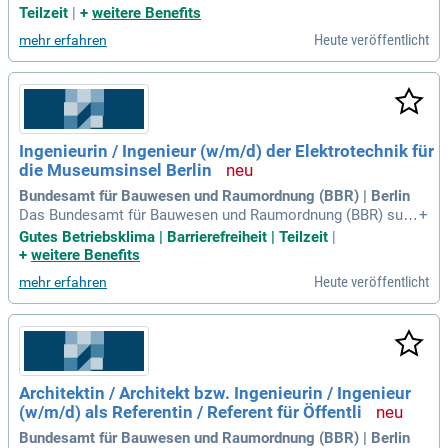
ndsnachrichtendienst der Bundesrepublik Deutschland eine
Teilzeit
|
+
weitere Benefits
n wesentlichen Beitrag für die Sicherheit der Bürgerinnen un
Heute veröffentlicht
mehr erfahren
d Bürger. Original Stellenanzeige auf Step Stone.de bit.ly/4w
2X7RC APCT1 DE.
Ingenieurin / Ingenieur (w/m/d) der Elektrotechnik für
die Museumsinsel Berlin
Bundesamt für Bauwesen und Raumordnung (BBR) | Berlin
Das Bundesamt für Bauwesen und Raumordnung (BBR) such
+
t für das Referat KB I 1 – "Museumsinsel 1" in Berlin zum nä
Gutes Betriebsklima | Barrierefreiheit | Teilzeit
|
chstmöglichen Zeitpunkt eine/einen.
+
weitere Benefits
Heute veröffentlicht
mehr erfahren
Architektin / Architekt bzw. Ingenieurin / Ingenieur
(w/m/d) als Referentin / Referent für Öffentli
Bundesamt für Bauwesen und Raumordnung (BBR) | Berlin