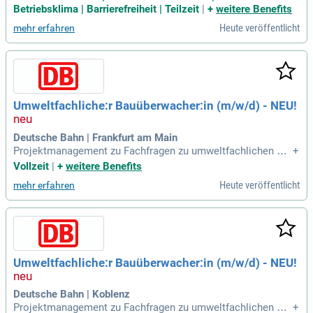
e/einen. Architektin/Architekten bzw. Ingenieurin/Ingenieur
Betriebsklima | Barrierefreiheit | Teilzeit
|
+
weitere Benefits
(w/m/d) für die technische Sachbearbeitung des öffentliche
Heute veröffentlicht
mehr erfahren
n Baurechts.
Umweltfachliche:r Bauüberwacher:in (m/w/d) - NEU!
Deutsche Bahn | Frankfurt am Main
Projektmanagement zu Fachfragen zu umweltfachlichen Bel
+
angen, damit verbundenen Verfahrensfragen sowie bei der V
Vollzeit
|
+
weitere Benefits
ergabe von Bauleistungen ## Dein Profil: Du hast die Ausbil
Heute veröffentlicht
mehr erfahren
dung zum:zur Umweltfachliche:n Bauüberwacher:in gemäß
Umweltleitfaden VII des Eisenbahnbundesamtes
Umweltfachliche:r Bauüberwacher:in (m/w/d) - NEU!
Deutsche Bahn | Koblenz
Projektmanagement zu Fachfragen zu umweltfachlichen Bel
+