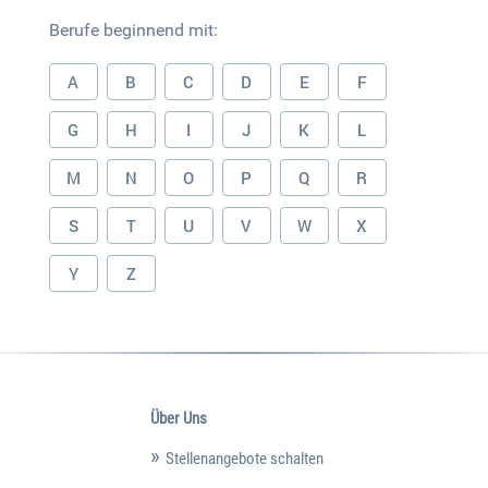
Berufe beginnend mit:
A
B
C
D
E
F
G
H
I
J
K
L
M
N
O
P
Q
R
S
T
U
V
W
X
Y
Z
Über Uns
Stellenangebote schalten