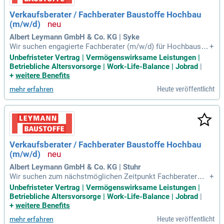
Verkaufsberater / Fachberater Baustoffe Hochbau
(m/w/d)
Albert Leymann GmbH & Co. KG | Syke
Wir suchen engagierte Fachberater (m/w/d) für Hochbausto
+
ffe an unseren Standorten Stuhr-Brinkum und Syke. In Ihrer
Unbefristeter Vertrag | Vermögenswirksame Leistungen |
Rolle beraten Sie private Bauherren und gewerbliche Profiku
Betriebliche Altersvorsorge | Work-Life-Balance | Jobrad
|
nden und steuern den gesamten Verkaufsprozess eigenvera
+
weitere Benefits
ntwortlich. Sie erstellen präzise Angebote und verfolgen die
Heute veröffentlicht
mehr erfahren
se konsequent nach, um eine erfolgreiche Auftragsabwicklu
ng zu gewährleisten. Ihre Abschlussstärke und Ihr ausgeprä
gtes Verhandlungsgeschick sind dabei entscheidend. Eine e
rfolgreich abgeschlossene kaufmännische Ausbildung im B
austoffhandel oder ähnlichem ist von Vorteil. Bewerben Sie
sich jetzt und werden Sie Teil unseres erfolgreichen Teams!
Verkaufsberater / Fachberater Baustoffe Hochbau
(m/w/d)
Albert Leymann GmbH & Co. KG | Stuhr
Wir suchen zum nächstmöglichen Zeitpunkt Fachberater
+
(m/w/d) für Hochbaustoffe an unseren Standorten Stuhr-Bri
Unbefristeter Vertrag | Vermögenswirksame Leistungen |
nkum und Syke. In dieser verantwortungsvollen Position ber
Betriebliche Altersvorsorge | Work-Life-Balance | Jobrad
|
aten Sie sowohl private Bauherren als auch gewerbliche Pro
+
weitere Benefits
fikunden. Ihre Aufgaben umfassen die selbstständige Steuer
Heute veröffentlicht
mehr erfahren
ung des gesamten Verkaufsprozesses sowie die präzise Kal