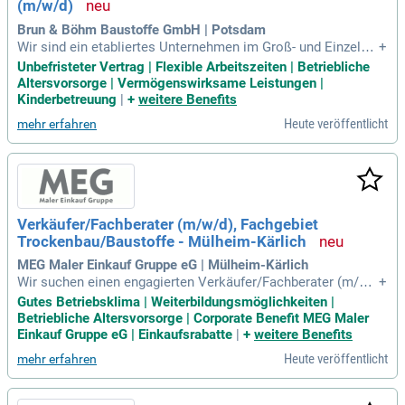
(m/w/d)
eitung wichtiger Meetings zur strategischen Weiterentwickl
ung des Beschaffungsprozesses.
Brun & Böhm Baustoffe GmbH | Potsdam
Wir sind ein etabliertes Unternehmen im Groß- und Einzelha
+
ndel für Baustoffe, das sowohl Baufirmen als auch private B
Unbefristeter Vertrag | Flexible Arbeitszeiten | Betriebliche
auherren bedient. Unser vielfältiges Sortiment reicht von Kel
Altersvorsorge | Vermögenswirksame Leistungen |
ler bis Dach, und wir bieten kompetente Beratung zu allen Pr
Kinderbetreuung
|
+
weitere Benefits
odukten. Als Ansprechpartner kümmern wir uns um die Erst
Heute veröffentlicht
mehr erfahren
ellung und Verfolgung von Angeboten sowie die komplette
Auftragsabwicklung. Zudem optimieren wir Preisverhandlun
gen mit Lieferanten, um die Wettbewerbsfähigkeit unserer B
austoffe zu sichern. Unser Team sorgt für eine ansprechend
e Warenpräsentation und pflegt das Sortiment aktiv. Vertrau
en Sie auf unsere Erfahrung und Kompetenz für Ihr Bauproje
Verkäufer/Fachberater (m/w/d), Fachgebiet
kt!
Trockenbau/Baustoffe - Mülheim-Kärlich
MEG Maler Einkauf Gruppe eG | Mülheim-Kärlich
Wir suchen einen engagierten Verkäufer/Fachberater (m/w/
+
d) im Bereich Trockenbau/Baustoffe in Mülheim-Kärlich. Zu
Gutes Betriebsklima | Weiterbildungsmöglichkeiten |
Ihren Aufgaben gehören die persönliche Kundenberatung, tel
Betriebliche Altersvorsorge | Corporate Benefit MEG Maler
efonische Auftragsannahme und Angebotserstellung sowie
Einkauf Gruppe eG | Einkaufsrabatte
|
+
weitere Benefits
die Klärung fachlicher Anfragen. Vorausgesetzt wird eine ab
Heute veröffentlicht
mehr erfahren
geschlossene Berufsausbildung im Groß- und Außenhandel
oder relevante Erfahrung im Trockenbau. Sie bringen Kunde
norientierung, Verhandlungsgeschick und eine selbstständig