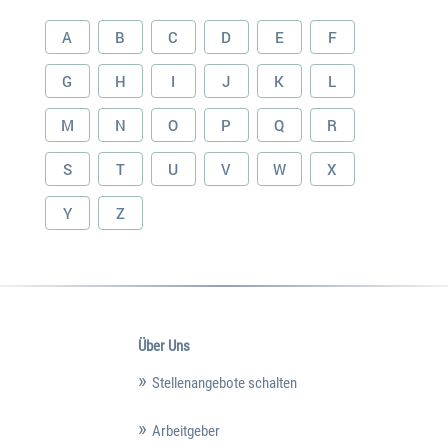
A
B
C
D
E
F
G
H
I
J
K
L
M
N
O
P
Q
R
S
T
U
V
W
X
Y
Z
Über Uns
Stellenangebote schalten
Arbeitgeber