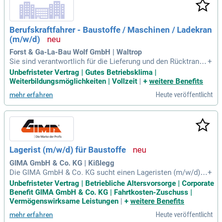
e Arbeitsweise mit. Profitieren Sie von einem sicheren Arbei
tsumfeld, attraktiver Vergütung und vielfältigen Weiterbildun
gsmöglichkeiten. Bewerben Sie sich jetzt und werden Sie Te
Berufskraftfahrer - Baustoffe / Maschinen / Ladekran
il unseres Teams für erfolgreiche Projekte!
(m/w/d)
Forst & Ga-La-Bau Wolf GmbH | Waltrop
Sie sind verantwortlich für die Lieferung und den Rücktransp
+
ort von Baustoffen, Maschinen und Geräten. Zu Ihren Aufga
Unbefristeter Vertrag | Gutes Betriebsklima |
ben gehören das Be- und Entladen der Transporteinheit sowi
Weiterbildungsmöglichkeiten | Vollzeit
|
+
weitere Benefits
e die Sicherung der Ladung. Zudem führen Sie tägliche Sich
Heute veröffentlicht
mehr erfahren
erheitschecks durch und kümmern sich um die Wartung der
Fahrzeuge. Sie verfügen über Berufserfahrung im Umgang m
it Fahrzeugen über 18 Tonnen und mit Ladekranen. Ein Führe
rschein der Klasse CE sowie eine gültige Fahrerkarte sind fü
r Sie selbstverständlich. Ihre serviceorientierte und selbstän
dige Arbeitsweise wird durch Zuverlässigkeit, Kontaktfreude
Lagerist (m/w/d) für Baustoffe
und gute Deutschkenntnisse ergänzt.
GIMA GmbH & Co. KG | Kißlegg
Die GIMA GmbH & Co. KG sucht einen Lageristen (m/w/d) f
+
ür Baustoffe in Teilzeit am Standort 88353 Kißlegg (OT Zais
Unbefristeter Vertrag | Betriebliche Altersvorsorge | Corporate
enhofen). Als führender Systemlieferant für das Stuckateur-,
Benefit GIMA GmbH & Co. KG | Fahrtkosten-Zuschuss |
Maler- und Trockenbauhandwerk bieten wir Ihnen ein spann
Vermögenswirksame Leistungen
|
+
weitere Benefits
endes Arbeitsumfeld. Zu Ihren Aufgaben gehören die Komm
Heute veröffentlicht
mehr erfahren
issionierung von Kundenaufträgen, Warenausgabe und fachg