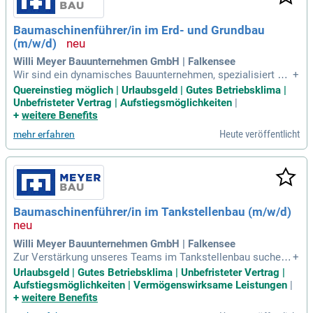
Baumaschinenführer/in im Erd- und Grundbau
(m/w/d)
Willi Meyer Bauunternehmen GmbH | Falkensee
Wir sind ein dynamisches Bauunternehmen, spezialisiert auf
+
Tief- und Straßenbau sowie Hoch- und Ingenieurbau. Aktuell
Quereinstieg möglich | Urlaubsgeld | Gutes Betriebsklima |
suchen wir in Falkensee eine*n engagierte*n Baumaschinist
Unbefristeter Vertrag | Aufstiegsmöglichkeiten
|
*in (m/w/d) zur Unterstützung unseres Teams. Ihr Aufgaben
+
weitere Benefits
bereich umfasst die sichere Bedienung moderner Baumasch
Heute veröffentlicht
mehr erfahren
inen, darunter Radlader und Kettenbagger, sowie deren Wart
ung und Pflege. Wir legen Wert auf technisches Verständnis
und eine sorgfältige, selbstständige Arbeitsweise. Idealerwe
ise bringen Sie mehrjährige Erfahrung mit, Quereinsteiger si
nd jedoch herzlich willkommen. Bewerben Sie sich jetzt und
werden Sie Teil eines erfolgreichen Bauprojekts!
Baumaschinenführer/in im Tankstellenbau (m/w/d)
Willi Meyer Bauunternehmen GmbH | Falkensee
Zur Verstärkung unseres Teams im Tankstellenbau suchen
+
wir in Falkensee eine*n Baumaschinist*in (m/w/d). Sie bedi
Urlaubsgeld | Gutes Betriebsklima | Unbefristeter Vertrag |
enen moderne Baumaschinen wie Kettenbagger und Radlad
Aufstiegsmöglichkeiten | Vermögenswirksame Leistungen
|
er und sind für deren Pflege und Wartung verantwortlich. Wir
+
weitere Benefits
erwarten technisches Verständnis, eine sorgfältige Arbeits