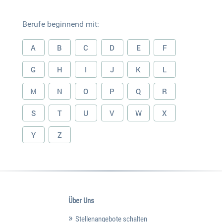
Berufe beginnend mit:
A
B
C
D
E
F
G
H
I
J
K
L
M
N
O
P
Q
R
S
T
U
V
W
X
Y
Z
Über Uns
Stellenangebote schalten