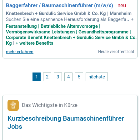
Bewerbung!
Baggerfahrer / Baumaschinenführer (m/w/x)
Knettenbrech + Gurdulic Service Gmbh & Co. Kg | Mannheim
Suchen Sie eine spannende Herausforderung als Baggerfahr
+
er oder Baumaschinenführer (m/w/x) in Mannheim? Wir biet
Festanstellung | Betriebliche Altersvorsorge |
en Ihnen einen krisen- und zukunftssicheren Arbeitsplatz. Be
Vermögenswirksame Leistungen | Gesundheitsprogramme |
i uns bedienen Sie modernes Equipment, führen Erd- und Au
Corporate Benefit Knettenbrech + Gurdulic Service Gmbh & Co.
shubarbeiten durch und beladen LKWs. Eine abgeschlossen
Kg
|
+
weitere Benefits
e Berufsausbildung sowie Erfahrung im Umgang mit Bauma
Heute veröffentlicht
mehr erfahren
schinen sind erforderlich. Zudem legen wir Wert auf Zuverlä
ssigkeit und Teamfähigkeit. Werden Sie Teil unseres engagi
erten Teams und gestalten Sie eine saubere und sichere Zu
kunft mit!
1
2
3
4
5
nächste
Das Wichtigste in Kürze
Kurzbeschreibung Baumaschinenführer
Jobs