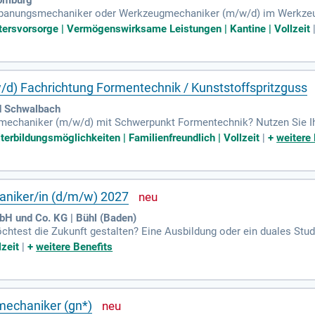
Zerspanungsmechaniker oder Werkzeugmechaniker (m/w/d) im Werkze
 und fertigen Schmiedegesenke sowie Werkzeugausstattungen. Ihre
ltersvorsorge | Vermögenswirksame Leistungen | Kantine | Vollzeit
erkstücke. Zudem sind Sie verantwortlich für Wartungs- und Instand
r abgeschlossenen Ausbildung und relevantem Erfahrungshorizont. P
chkeit, sich in einem dynamischen Umfeld weiterzuentwickeln!
) Fachrichtung Formentechnik / Kunststoffspritzguss
ad Schwalbach
gmechaniker (m/w/d) mit Schwerpunkt Formentechnik? Nutzen Sie Ih
naltechnik? Wir suchen versierte Techniker, die Erfahrung mit Fräs
terbildungsmöglichkeiten | Familienfreundlich | Vollzeit
|
+
weitere 
en wie VISI, NX, Solid Works oder Cimatron sind von Vorteil. Bei
d Produktionssicherheit beeinflussen. Freuen Sie sich auf ein motivi
enarbeit!
niker/in (d/m/w) 2027
bH und Co. KG | Bühl (Baden)
chtest die Zukunft gestalten? Eine Ausbildung oder ein duales Studi
hrender Anbieter von Wälzlagern, der entscheidend zur Mobilität in der
lzeit
|
+
weitere Benefits
tung und wertvollen Erfahrungen in der industriellen Fertigung. Dein
nd Qualitätssicherungssystemen. Starte jetzt Deine Karriere und we
echaniker (gn*)