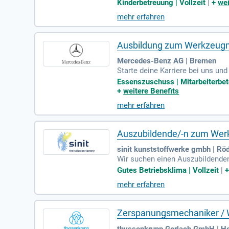
Bewerbungen von Menschen mit B
Kinderbetreuung | Vollzeit
|
+
wei
erstützung im Bewerbungsprozess.
mehr erfahren
beitszeiten, hybrides Arbeiten s
e Ausbildung als Werkzeugmecha
Ausbildung zum Werkzeugm
Mercedes-Benz AG | Bremen
Starte deine Karriere bei uns und
34 Euro im letzten Jahr steigt,
Essenszuschuss | Mitarbeiterbeteil
Wir freuen uns besonders über B
+
weitere Benefits
ung unter sbv-bremen@mercedes-
mehr erfahren
nterlagen online ein, einschließ
chritt in deine erfolgreiche Zukun
Auszubildende/-n zum Wer
sinit kunststoffwerke gmbh | Rö
Wir suchen einen Auszubildende
m 01.09.2026. In Deiner Ausbild
Gutes Betriebsklima | Vollzeit
|
hören das Arbeiten an CNC- und 
mehr erfahren
elschulabschluss oder die Mittl
an Metallbearbeitung. Bewirb Dic
Zerspanungsmechaniker /
thyssenkrupp Gerlach GmbH | 