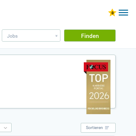
Finden
Jobs
»
e
Sortieren