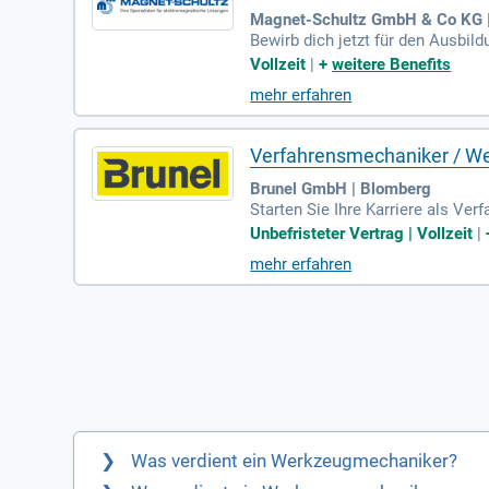
Magnet-Schultz GmbH & Co KG
Bewirb dich jetzt für den Ausbil
ezialisiert. Gemeinsam mit unse
Vollzeit
|
+
weitere Benefits
ber 2450 Mitarbeitenden in Europ
mehr erfahren
hrung und Know-how, um deinen E
Verfahrensmechaniker / W
Brunel GmbH | Blomberg
Starten Sie Ihre Karriere als Ve
en und Rüsten von Spritzgussmas
Unbefristeter Vertrag | Vollzeit
|
dernen Qualitätswerkzeugen und 
mehr erfahren
ftechnik und erste Erfahrungen i
3-Schicht-Betrieb zu arbeiten. G
klungsmöglichkeiten!
Was verdient ein Werkzeugmechaniker?