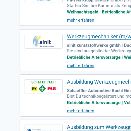
Starten Sie Ihre Karriere als 
gesteuerte Bearbeitungszentren
Weihnachtsgeld | Betriebliche A
atzteilen und die Prüfung der W
mehr erfahren
talentierte Fachkräfte mit eine
ungen, Teamarbeit und der Mögli
Werkzeugmechaniker (m/w/d
sinit kunststoffwerke gmbh | B
Sie sind ausgebildeter Werkzeu
s und beherrschen Sie die Heißka
Betriebliche Altersvorsorge | Wei
n. Kenntnisse in CAD/CAM-System
mehr erfahren
aben, die direkt die Qualität un
en und teamorientierter Zusamm
Ausbildung Werkzeugmecha
Schaeffler Automotive Buehl Gm
Bist Du technikbegeistert und mö
elegenheit. Schaeffler ist ein fü
Betriebliche Altersvorsorge | Vol
rte Ausbildung in Metallverarbei
mehr erfahren
on Werkzeugen, Betriebsmitteln u
chaeffler-Teams!
Ausbildung zum Werkzeugm