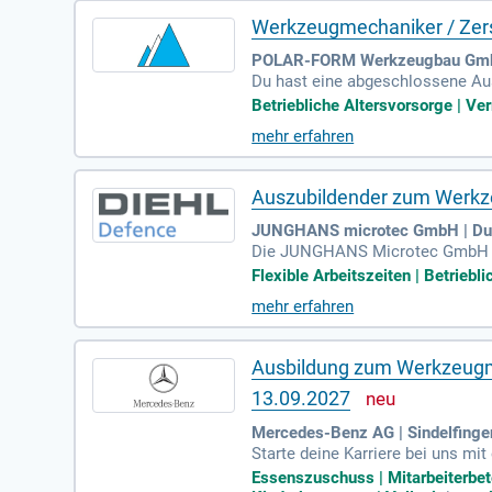
Werkzeugmechaniker / Ze
POLAR-FORM Werkzeugbau Gmb
Du hast eine abgeschlossene Au
en mit. Mit Deinem sicheren Umg
Betriebliche Altersvorsorge | Ve
stständiges, zuverlässiges Arbei
mehr erfahren
ammenarbeit mit Kollegen und Vo
e Zukunft. Durch unsere Firmenv
lität.
Auszubildender zum Werkz
JUNGHANS microtec GmbH | Dunn
Die JUNGHANS Microtec GmbH in
ieser spannenden Ausbildung erl
Flexible Arbeitszeiten | Betriebli
arbeiten, Fertigungsanlagen bed
mehr erfahren
Fertigungsprozesse. Während dein
ften angeleitet. Starte deine Kar
Ausbildung zum Werkzeugme
13.09.2027
Mercedes-Benz AG | Sindelfinge
Starte deine Karriere bei uns mit
ten Jahr steigen kann. Eine erf
Essenszuschuss | Mitarbeiterbetei