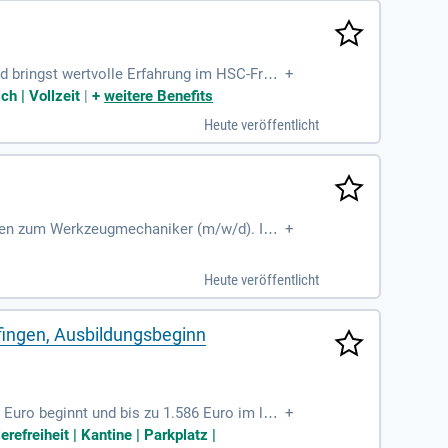
bringst wertvolle Erfahrung im HSC-Fräs
+
essmitteln bist Du ein echter Profi. Selb
h | Vollzeit
|
+
weitere Benefits
ne Kommunikationsfähigkeit fördert die Zus
Heute veröffentlicht
rksamen Leistungen eine solide finanziell
ienstfahrrad für eine umweltbewusste Mobi
en zum Werkzeugmechaniker (m/w/d). In d
+
n aus Metall. Du wirst mit CNC-Maschinen
te, wählst Materialien aus und überwachst
Heute veröffentlicht
teilungen und wirst von erfahrenen Fachkrä
ingen, Ausbildungsbeginn
2 Euro beginnt und bis zu 1.586 Euro im letz
+
hancen in einem innovativen Unternehmen.
refreiheit | Kantine | Parkplatz |