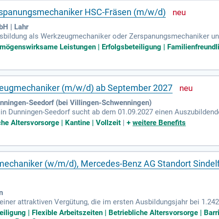
rspanungsmechaniker HSC-Fräsen (m/w/d)
H | Lahr
sbildung als Werkzeugmechaniker oder Zerspanungsmechaniker und 
ang der Heidenhain-Steuerung sowie technischen Zeichnungen und M
rmögenswirksame Leistungen | Erfolgsbeteiligung | Familienfreundlic
ten zeichnet Dich aus, dennoch bist Du ein echter Teamplayer. Dei
rgesetzten. Sichere Dir mit unserer Betriebsrente und vermögenswi
eranstaltungen lernst Du das Team besser kennen und nutzt Dein D
eugmechaniker (m/w/d) ab September 2027
ingen-Seedorf (bei Villingen-Schwenningen)
 Dunningen-Seedorf sucht ab dem 01.09.2027 einen Auszubildend
ernst du die Fertigung und Entwicklung von Werkzeugen und Forme
che Altersvorsorge | Kantine | Vollzeit
|
+
weitere Benefits
ienen und das Programmieren lernen. Zudem planst du Arbeitsschrit
er 3- bzw. 3,5-jährigen Ausbildung durchläufst du verschiedene Ab
riere in einem innovativen Unternehmen und bewirb dich jetzt!
chaniker (w/m/d), Mercedes-Benz AG Standort Sindelf
n
 einer attraktiven Vergütung, die im ersten Ausbildungsjahr bei 1.24
olgreich abgeschlossene Ausbildung eröffnet dir beste Übernahmec
ligung | Flexible Arbeitszeiten | Betriebliche Altersvorsorge | Barrie