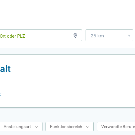
25 km
»
alt
r
Anstellungsart
Funktionsbereich
Verwandte Beruf