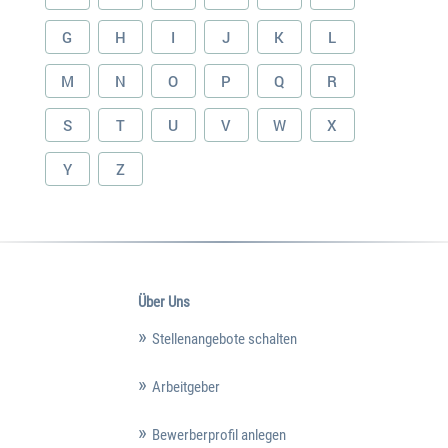
G
H
I
J
K
L
M
N
O
P
Q
R
S
T
U
V
W
X
Y
Z
Über Uns
Stellenangebote schalten
Arbeitgeber
Bewerberprofil anlegen