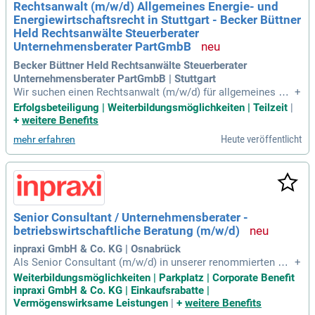
Rechtsanwalt (m/w/d) Allgemeines Energie- und
Denken und Kreativität sind entscheidend für deinen Erfolg.
Energiewirtschaftsrecht in Stuttgart - Becker Büttner
Werde Teil eines engagierten Teams und gestalte die Zukun
ft der Vertragsgestaltung aktiv mit!
Held Rechtsanwälte Steuerberater
Unternehmensberater PartGmbB
Becker Büttner Held Rechtsanwälte Steuerberater
Unternehmensberater PartGmbB | Stuttgart
Wir suchen einen Rechtsanwalt (m/w/d) für allgemeines En
+
ergie- und Energiewirtschaftsrecht in Stuttgart. In dieser Po
Erfolgsbeteiligung | Weiterbildungsmöglichkeiten | Teilzeit
|
sition stehen Vertragsgestaltung sowie zivil- und öffentlich-
+
weitere Benefits
rechtliche Verfahren im Mittelpunkt Ihrer Tätigkeiten. Sie ar
Heute veröffentlicht
mehr erfahren
beiten eng mit unseren Experten bei BBH zusammen und be
treuen Mandanten durch die gesamte energiewirtschaftliche
Wertschöpfungskette. Ein erfolgreich abgeschlossenes Jur
astudium mit überdurchschnittlichen Examina ist wünschen
swert. Wir schätzen Ihr Interesse an politischen Themen un
d neuen Technologien, einschließlich Künstlicher Intelligen
Senior Consultant / Unternehmensberater -
z. Bewerben Sie sich jetzt und profitieren Sie von einem mo
betriebswirtschaftliche Beratung (m/w/d)
dernen Arbeitsumfeld an zentralen Standorten!
inpraxi GmbH & Co. KG | Osnabrück
Als Senior Consultant (m/w/d) in unserer renommierten Unt
+
ernehmensberatung gestaltest du aktiv die Entwicklung inha
Weiterbildungsmöglichkeiten | Parkplatz | Corporate Benefit
bergeführter Bäckerei-, Metzgerei- und Handwerksbetriebe.
inpraxi GmbH & Co. KG | Einkaufsrabatte |
Seit über 30 Jahren unterstützen wir Mittelständler im deuts
Vermögenswirksame Leistungen
|
+
weitere Benefits
chsprachigen Raum durch umfassende betriebswirtschaftlic