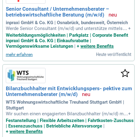
Senior Consultant / Unternehmensberater –
betriebswirtschaftliche Beratung (m/w/d)
inpraxi GmbH & Co. KG | Osnabrück, bundesweit, Österreich
Werde Senior Consultant (m/w/d) und unterstütze mittelstä
+
ndische Unternehmen bei strategischen und betriebswirtsch
Weiterbildungsmöglichkeiten | Parkplatz | Corporate Benefit
aftlichen Herausforderungen. Analysiere Geschäftsmodelle,
inpraxi GmbH & Co. KG | Einkaufsrabatte |
entdecke Wachstumspotenziale und entwickle gemeinsam
Vermögenswirksame Leistungen
|
+
weitere Benefits
mit unseren Kunden nachhaltige Lösungen für ihren Erfolg.
Heute veröffentlicht
mehr erfahren
Bilanzbuchhalter mit Entwicklungspers- pektive zum
Unternehmensberater (m/w/d)
WTS Wohnungswirtschaftliche Treuhand Stuttgart GmbH |
Stuttgart
Wir suchen einen engagierten Bilanzbuchhalter (m/w/d) mit
+
Entwicklungsperspektive zum Unternehmensberater. Diese
Festanstellung | Flexible Arbeitszeiten | Fahrtkosten-Zuschuss
Position ist in Voll- oder Teilzeit (mindestens 25 Wochenstu
| Essenszuschuss | Betriebliche Altersvorsorge
|
nden) verfügbar. Unser idealer Kandidat bringt nicht nur Abs
+
weitere Benefits
chlusssicherheit mit, sondern möchte auch in die kaufmänn