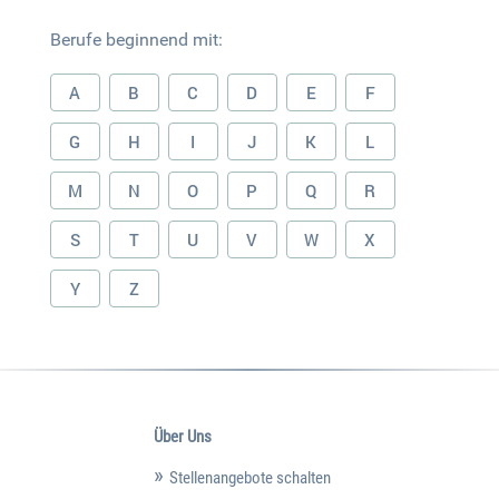
Berufe beginnend mit:
A
B
C
D
E
F
G
H
I
J
K
L
M
N
O
P
Q
R
S
T
U
V
W
X
Y
Z
Über Uns
Stellenangebote schalten