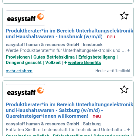
st du Beratungsgespräche, erstellst Angebote und unterstüt
zt bei Vertragsabschlüssen. Du hast eine abgeschlossene A
usbildung im Einzelhandel oder bringst Motivation als Quere
insteiger:in mit. Kundenorientierung und Freude an der Kom
munikation zeichnen dich aus – starte jetzt deine Karriere in
Produktberater*in im Bereich Unterhaltungselektronik
einem innovativen Umfeld!
und Haushaltswaren - Innsbruck (w/m/d)
easystaff human & resources GmbH | Innsbruck
Werde Produktberater*in für Unterhaltungselektronik und Ha
+
ushaltswaren in Innsbruck! Nutze deine Kommunikationsstä
Provisionen | Gutes Betriebsklima | Erfolgsbeteiligung |
rke und Verkaufstalente, um Kunden bei der Auswahl ihrer p
Dringend gesucht | Vollzeit
|
+
weitere Benefits
erfekten Geräte kompetent zu unterstützen. Bewerbe dich je
Heute veröffentlicht
mehr erfahren
tzt!
Produktberater*in im Bereich Unterhaltungselektronik
und Haushaltswaren - Salzburg (w/m/d) -
Quereinsteiger*innen willkommen!
easystaff human & resources GmbH | Salzburg
Entfalten Sie Ihre Leidenschaft für Technik und Unterhaltung
+
selektronik! Bringen Sie Ihre Kommunikationsstärke in ein d