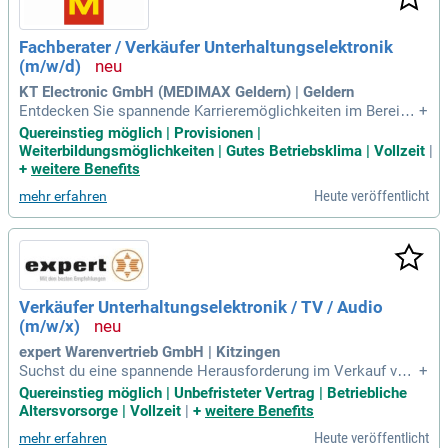
Fachberater / Verkäufer Unterhaltungselektronik
(m/w/d)
KT Electronic GmbH (MEDIMAX Geldern) | Geldern
Entdecken Sie spannende Karrieremöglichkeiten im Bereich
+
Unterhaltungselektronik! Bei uns beraten Sie Kunden direkt
Quereinstieg möglich | Provisionen |
auf der Verkaufsfläche und setzen kreative Vermarktungsak
Weiterbildungsmöglichkeiten | Gutes Betriebsklima | Vollzeit
|
tionen um. Wir bieten Unterstützung im Reklamationsmana
+
weitere Benefits
gement und fördern ein positives Einkaufserlebnis. Egal, ob
Heute veröffentlicht
mehr erfahren
Sie eine Ausbildung als Verkäufer* oder Quereinsteiger sind
– Kommunikationsstärke und Teamfähigkeit sind uns wicht
ig. Freuen Sie sich auf ein leistungsgerechtes Gehalt, betrie
bliche Zusatzleistungen und 36 Tage Urlaub. Werden Sie Teil
eines tollen Teams in einer familiären Atmosphäre und profi
tieren Sie von gezielten Weiterbildungsangeboten!
Verkäufer Unterhaltungselektronik / TV / Audio
(m/w/x)
expert Warenvertrieb GmbH | Kitzingen
Suchst du eine spannende Herausforderung im Verkauf von
+
Unterhaltungselektronik? Als Verkäufer:in für TV und Audio
Quereinstieg möglich | Unbefristeter Vertrag | Betriebliche
geräte (m/w/x) bist du die erste Anlaufstelle für unsere Kun
Altersvorsorge | Vollzeit
|
+
weitere Benefits
d:innen. Du berätst sie zu neuesten Technologien und schaf
Heute veröffentlicht
mehr erfahren
fst ein positives Einkaufserlebnis. Mit deiner Expertise führ