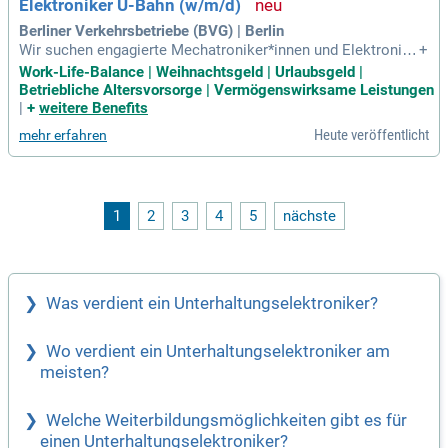
Elektroniker U-Bahn (w/m/d)
Berliner Verkehrsbetriebe (BVG) | Berlin
Wir suchen engagierte Mechatroniker*innen und Elektronike
+
r*innen für die U-Bahn in Berlin! In den Fachbereichen Haupt
Work-Life-Balance | Weihnachtsgeld | Urlaubsgeld |
werkstatt und Komponentenaufarbeitung bieten wir spannen
Betriebliche Altersvorsorge | Vermögenswirksame Leistungen
de Vollzeit- oder Teilzeitstellen. Unsere Mitarbeiter*innen pr
|
+
weitere Benefits
ofitieren von einer fairen Vergütung nach TV-N Berlin und ei
Heute veröffentlicht
mehr erfahren
ner Vielzahl von attraktiven Leistungen. Genieße eine hervor
ragende Work-Life-Balance mit 30 Tagen Urlaub, 2.100 € Wei
hnachtsgeld und 500 € Urlaubsgeld. Zudem bieten wir 350 €
für Gesundheitsangebote sowie einen persönlichen Fahraus
weis. Werde Teil unseres Teams und gestalte die Mobilität
1
2
3
4
5
nächste
der Zukunft in der pulsierenden Hauptstadt Berlin!
Was verdient ein Unterhaltungselektroniker?
Wo verdient ein Unterhaltungselektroniker am
meisten?
Welche Weiterbildungsmöglichkeiten gibt es für
einen Unterhaltungselektroniker?