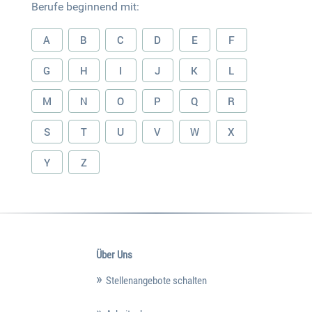
Berufe beginnend mit:
A
B
C
D
E
F
G
H
I
J
K
L
M
N
O
P
Q
R
S
T
U
V
W
X
Y
Z
Über Uns
Stellenangebote schalten