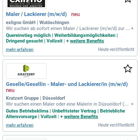
en gegen Masern geimpft oder immun sein, sofern sie nach
1970 geboren sind.
Maler / Lackierer (m/w/d)
exligno GmbH | Wutöschingen
Wir suchen ab sofort einen Maler / Lackierer (m/w/d) zur V
+
erstärkung unseres erfolgreichen Teams in Wutöschingen.
Quereinstieg möglich | Weiterbildungsmöglichkeiten |
Seit fast 65 Jahren gestalten wir hochwertige Möbel- und In
Dringend gesucht | Vollzeit
|
+
weitere Benefits
nenausbauprojekte in Deutschland und der Schweiz. Auf üb
Heute veröffentlicht
mehr erfahren
er 4.500 m² Produktionsfläche bieten wir dir spannende Her
ausforderungen und die Möglichkeit, deine Kreativität auszu
leben. Deine Hauptaufgabe ist die Veredelung von Holz, Gla
s und Metall durch Lacke und Öle. Du realisierst exklusive O
berflächenkonzepte und sorgst für präzises Arbeiten an einl
adenden Projekten. Wenn du Leidenschaft für hochwertige
Geselle/Gesellin - Maler- und Lackierer/in (m/w/d)
Verarbeitung mitbringst, freuen wir uns auf deine Bewerbun
g!
Kratzert Gruppe | Düsseldorf
Wir suchen einen Maler oder eine Malerin in Düsseldorf (m/
+
w/d) für abwechslungsreiche Aufgaben. Ihre Tätigkeiten umf
Gutes Betriebsklima | Unbefristeter Vertrag | Betriebliche
assen Verspachteln, Schleifen, Grundieren sowie Innenanstr
Altersvorsorge | Vollzeit
|
+
weitere Benefits
ich und Lackierarbeiten. Eine abgeschlossene Ausbildung is
Heute veröffentlicht
mehr erfahren
t erforderlich, idealerweise mit mindestens drei Jahren Beru
fserfahrung. Wir schätzen auch ehrgeizige Berufsanfänger, d
ie eine zielgerichtete Weiterbildung anstreben. Verlässlichk