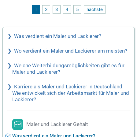
ovierungsarbeiten. Sie sollten über relevante Berufserfahrun
g verfügen und bereit sein, Verantwortung zu übernehmen. B
1
2
3
4
5
nächste
ewerben Sie sich jetzt und profitieren Sie von anerkannten S
ozialleistungen sowie einer professionellen Betreuung durc
h Ihren Ansprechpartner.
Was verdient ein Maler und Lackierer?
Wo verdient ein Maler und Lackierer am meisten?
Welche Weiterbildungsmöglichkeiten gibt es für
Maler und Lackierer?
Karriere als Maler und Lackierer in Deutschland:
Wie entwickelt sich der Arbeitsmarkt für Maler und
Lackierer?
Maler und Lackierer Gehalt
Was verdient ein Maler und Lackierer?