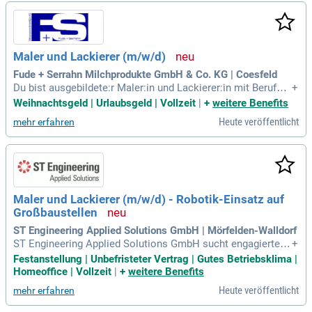
hutzausrüstung und attraktive Stundenlöhne mit Zulagen. Be
i plusswerk hast du einen persönlichen Ansprechpartner un
d die Option auf Übernahme. Profitiere zudem vom Deutschl
andticket und einer ausgewogenen Work-Life-Balance – star
Maler und Lackierer (m/w/d)
te jetzt!
Fude + Serrahn Milchprodukte GmbH & Co. KG | Coesfeld
Du bist ausgebildete:r Maler:in und Lackierer:in mit Berufser
+
fahrung? Wir suchen zuverlässige, handwerklich geschickte
Weihnachtsgeld | Urlaubsgeld | Vollzeit
|
+
weitere Benefits
Bewerber:innen für spannende Projekte. Bei uns profitierst d
Heute veröffentlicht
mehr erfahren
u von attraktiven Rahmenbedingungen wie tariflicher Bezahl
ung, Weihnachtsgeld und 30 Tagen Urlaub. Du arbeitest in ei
nem motivierten Team und hast die Möglichkeit, dich weiter
zuentwickeln. Deine Aufgaben umfassen Anstricharbeiten in
Innen- und Außenbereichen von Immobilien. Flexibilität und
Teamfähigkeit sind für uns wichtig – Wochenendarbeit ist v
Maler und Lackierer (m/w/d) - Robotik-Einsatz auf
orausgesetzt. Bewerbe dich jetzt und werde Teil unseres wa
Großbaustellen
chsenden Unternehmens!
ST Engineering Applied Solutions GmbH | Mörfelden-Walldorf
ST Engineering Applied Solutions GmbH sucht engagierte M
+
aler und Lackierer (m/w/d) für den Robotik-Einsatz auf Groß
Festanstellung | Unbefristeter Vertrag | Gutes Betriebsklima |
baustellen. Unser Unternehmen, nahe Frankfurt, revolutionie
Homeoffice | Vollzeit
|
+
weitere Benefits
rt klassische Malerarbeiten durch innovative Technologie u
Heute veröffentlicht
mehr erfahren
nd höchste Präzision. Wir legen großen Wert auf Arbeitssic
herheit, nachhaltige Ergebnisse und maschinelle Effizienz. B