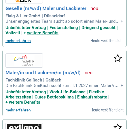
Geselle (m/w/d) Maler und Lackierer
Flaig & Lier GmbH | Düsseldorf
Unser engagiertes Team sucht ab sofort einen Maler- und L
+
ackierergesellen (m/w/d) mit Berufserfahrung für spannend
Unbefristeter Vertrag | Festanstellung | Dringend gesucht |
e Innen- und Außenprojekte. Sie führen Maler- und Lackierar
Vollzeit
|
+
weitere Benefits
beiten sowie Untergrundvorbereitung, Tapezier- und Trocken
Heute veröffentlicht
mehr erfahren
bauarbeiten durch. Wir erwarten eine abgeschlossene Ausbi
ldung und mehrjährige Berufserfahrung. Ein Führerschein de
r Klasse B ist zwingend erforderlich. Sie sollten selbstständi
g, zuverlässig und teamfähig arbeiten und ein freundliches A
uftreten haben. Bieten Sie Ihre Expertise in einer unbefristet
en Vollzeitstelle mit tarifgerechter Bezahlung an – montags
Maler/in und Lackierer/in (m/w/d)
bis freitags von 08:00 bis 16:30 Uhr.
Fachklinik Gaißach | Gaißach
Die Fachklinik Gaißach sucht zum 1.1.2027 einen Maler/in u
+
nd Lackierer/in (m/w/d) in Vollzeit. Zu den Aufgaben gehöre
Unbefristeter Vertrag | Work-Life-Balance | Flexible
n die eigenverantwortliche Planung von Malerarbeiten sowie
Arbeitszeiten | Gutes Betriebsklima | Einkaufsrabatte
|
die Gestaltung und Beschichtung von Innenwänden und Dec
+
weitere Benefits
ken. Darüber hinaus sind Ausbesserungs-, Instandhaltungs-
Heute veröffentlicht
mehr erfahren
und Tapezierarbeiten Teil des Tätigkeitsbereichs. Eine abge
schlossene Ausbildung sowie ein PKW-Führerschein sind er
forderlich. Freundlichkeit und Kundenorientierung sind esse
nziell für die Zusammenarbeit im Team. Beschäftigte müss