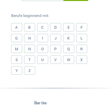
Berufe beginnend mit:
A
B
C
D
E
F
G
H
I
J
K
L
M
N
O
P
Q
R
S
T
U
V
W
X
Y
Z
Über Uns