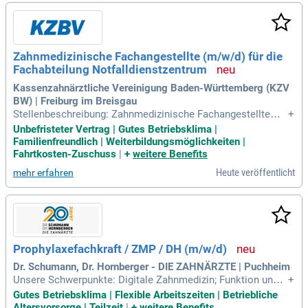
etet. Profitieren Sie von attraktiven Rahmenbedingungen, wi
e überdurchschnittlichem Gehalt, 27 Urlaubstagen sowie fle
xiblen Arbeitszeiten. Starten Sie Ihre Karriere jetzt und begle
iten Sie zahlreiche honorarstarke Behandlungsfälle.
Zahnmedizinische Fachangestellte (m/w/d) für die
Fachabteilung Notfalldienstzentrum
Kassenzahnärztliche Vereinigung Baden-Württemberg (KZV
BW) | Freiburg im Breisgau
Stellenbeschreibung: Zahnmedizinische Fachangestellte
+
(m/w/d) für die Fachabteilung; Notfalldienstzentrum; ab 01.
Unbefristeter Vertrag | Gutes Betriebsklima |
Oktober 2026; Voll- oder Teilzeit, Minijob; unbefristet; Stand
Familienfreundlich | Weiterbildungsmöglichkeiten |
ort Freiburg Als Körperschaft des öffentlichen Rechts ist die
Fahrtkosten-Zuschuss
|
+
weitere Benefits
Kassenzahnärztliche
Heute veröffentlicht
mehr erfahren
Prophylaxefachkraft / ZMP / DH (m/w/d)
Dr. Schumann, Dr. Hornberger - DIE ZAHNÄRZTE | Puchheim
Unsere Schwerpunkte: Digitale Zahnmedizin; Funktion und C
+
MD; Implantologie; Hochwertige Prothetik; Eigenes Meisterl
Gutes Betriebsklima | Flexible Arbeitszeiten | Betriebliche
abor; Prävention und langfristige Zahngesundheit. Wir invest
Altersvorsorge | Teilzeit
|
+
weitere Benefits