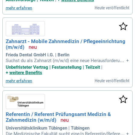
ieren kontinuierlich in moderne Technik und in unsere Mitar
Heute veröffentlicht
mehr erfahren
beiter.
Zahnarzt - Mobile Zahnmedizin / Pflegeeinrichtung
(m/w/d)
Frieda Dental GmbH i.G. | Berlin
Suchst du als Zahnarzt (m/w/d) eine neue Herausforderung
+
in Deutschland? Wir bieten dir eine unbefristete Festanstellu
Unbefristeter Vertrag | Festanstellung | Teilzeit
|
ng mit fairer, leistungsgerechter Vergütung. Voraussetzung
+
weitere Benefits
sind deine Approbation und ein Führerschein der Klasse B fü
Heute veröffentlicht
mehr erfahren
r tägliche Fahrten. Du arbeitest eigenverantwortlich, struktur
iert und empathtisch mit pflegebedürftigen Menschen. Mod
ernste digitale Prozesse und dein Interesse an Prothetik, Ch
irurgie sowie Parodontologie runden dein Profil ab. Entschei
de dich für ein Arbeitsmodell in Voll- oder Teilzeit – plus ein
en Dienstwagen zur privaten Nutzung.
Referentin / Referent Prüfungsamt Medizin &
Zahnmedizin (w/m/d)
Universitätsklinikum Tübingen | Tübingen
Die Medizinische Fakultät sucht eine/n Referentin/Referent
+