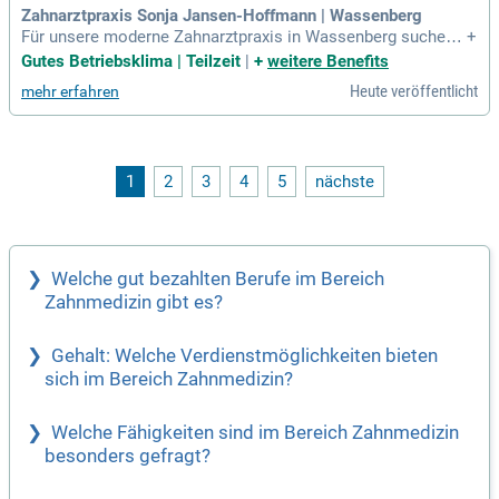
Zahnarztpraxis Sonja Jansen-Hoffmann | Wassenberg
Für unsere moderne Zahnarztpraxis in Wassenberg suchen
+
wir eine engagierte Zahnmedizinische Prophylaxeassistenti
Gutes Betriebsklima | Teilzeit
|
+
weitere Benefits
n (ZMP) in Vollzeit oder Teilzeit.
Heute veröffentlicht
mehr erfahren
1
2
3
4
5
nächste
Welche gut bezahlten Berufe im Bereich
Zahnmedizin gibt es?
Gehalt: Welche Verdienstmöglichkeiten bieten
sich im Bereich Zahnmedizin?
Welche Fähigkeiten sind im Bereich Zahnmedizin
besonders gefragt?