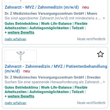
Zahnarzt - MVZ / Zahnmedizin (m/w/d)
Dr. Z Medizinisches Versorgungszentrum GmbH | Moers
Sie sind approbierter Zahnarzt (m/w/d) mit mindestens zwei
+
Jahren Erfahrung? Dann sind Sie hier genau richtig! Ihr Fach
Gutes Betriebsklima | Work-Life-Balance | Flexible
wissen in Zahnerhaltung und Prothetik sowie Ihre patienten
Arbeitszeiten | Aufstiegsmöglichkeiten | Teilzeit
|
orientierte Beratung sind gef gefragt. Sie arbeiten auf hohe
+
weitere Benefits
m Niveau und zeichnen sich durch Empathie aus. Im Team s
Heute veröffentlicht
mehr erfahren
chätzen Sie den Austausch und kommunizieren sicher auf D
eutsch (C1-Niveau). Profitieren Sie von einer ausgezeichnet
en Work-Life-Balance, einem attraktiven Gehalt plus Umsatz
beteiligung und 27 Tagen Urlaub mit freien Tagen an Heiliga
bend und Silvester.
Zahnarzt - Zahnmedizin / MVZ / Patientenbehandlung
(m/w/d)
Dr. Z Medizinisches Versorgungszentrum GmbH | Dresden
Suchen Sie eine spannende Herausforderung als Zahnarzt/Z
+
ahnärztin? Mit einer deutschen Approbation und mindestens
Gutes Betriebsklima | Work-Life-Balance | Flexible
zwei Jahren Berufserfahrung bieten Sie ein breites Spektru
Arbeitszeiten | Aufstiegsmöglichkeiten | Teilzeit
|
m der allgemeinen Zahnheilkunde an. Idealerweise bringen
+
weitere Benefits
Sie Erfahrung in der Prothetik oder ästhetischen Zahnmedizi
Heute veröffentlicht
mehr erfahren
n mit. Bei uns finden Sie eine empathische Arbeitsumgebun
g und ein kollegiales Team, das langfristige Perspektiven bi