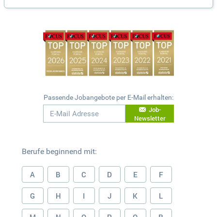
Passende Jobangebote per E-Mail erhalten:
Job-
Newsletter
Berufe beginnend mit:
A
B
C
D
E
F
G
H
I
J
K
L