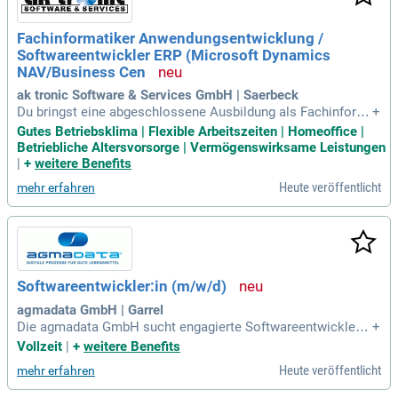
Fachinformatiker Anwendungsentwicklung /
Softwareentwickler ERP (Microsoft Dynamics
NAV/Business Cen
ak tronic Software & Services GmbH | Saerbeck
Du bringst eine abgeschlossene Ausbildung als Fachinform
+
atiker (Anwendungsentwicklung) oder ein Studium in Wirtsc
Gutes Betriebsklima | Flexible Arbeitszeiten | Homeoffice |
haftsinformatik mit. Fundierte Erfahrung in der Softwareent
Betriebliche Altersvorsorge | Vermögenswirksame Leistungen
wicklung sowie Kenntnisse in ERP-Systemen, besonders Mi
|
+
weitere Benefits
crosoft Dynamics NAV oder Business Central, sind essenzi
Heute veröffentlicht
mehr erfahren
ell. Von Vorteil sind Kenntnisse in C/AL oder AL, sowie in E
DI-Systemen wie Lobster Data. Du bist versiert im Umgang
mit Datenformaten wie XML, JSON oder CSV. Analytisches
Denken und Interesse an betriebswirtschaftlichen Prozesse
n sind gefragt. Wir bieten flexible Arbeitszeiten und freuen u
ns auf Deine Bewerbung, auch wenn nicht alle Anforderunge
Softwareentwickler:in (m/w/d)
n erfüllt sind.
agmadata GmbH | Garrel
Die agmadata GmbH sucht engagierte Softwareentwickler:i
+
nnen (m/w/d), um digitale Prozesse in der Lebensmittelindu
Vollzeit
|
+
weitere Benefits
strie zu optimieren. Seit über 30 Jahren unterstützen wir die
Heute veröffentlicht
mehr erfahren
gesamte Wertschöpfungskette tierischer Lebensmittel – vo
m Stall bis zum Teller. Unsere innovativen Softwarelösunge