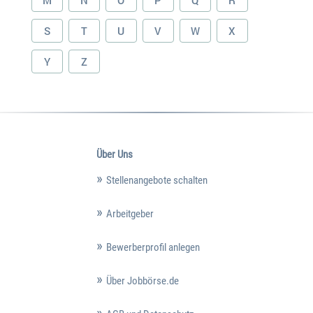
M
N
O
P
Q
R
S
T
U
V
W
X
Y
Z
Über Uns
Stellenangebote schalten
Arbeitgeber
Bewerberprofil anlegen
Über Jobbörse.de