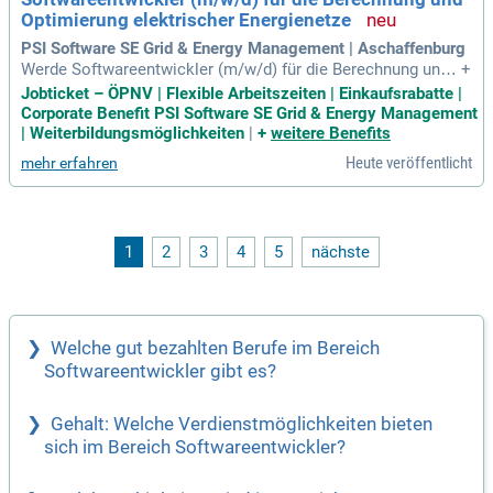
-Umfeld (SAFe), wo kreative Lösungen ausdrücklich willkom
Optimierung elektrischer Energienetze
men sind.
PSI Software SE Grid & Energy Management | Aschaffenburg
Werde Softwareentwickler (m/w/d) für die Berechnung und
+
Optimierung elektrischer Energienetze bei PSI Software SE!
Jobticket – ÖPNV | Flexible Arbeitszeiten | Einkaufsrabatte |
In Aschaffenburg oder Berlin gestaltest Du aktiv die Zukunft
Corporate Benefit PSI Software SE Grid & Energy Management
der Energieversorgung. Als Teil unseres Teams entwickelst
| Weiterbildungsmöglichkeiten
|
+
weitere Benefits
Du innovative Softwarelösungen zur Automatisierung und O
Heute veröffentlicht
mehr erfahren
ptimierung von Stromnetzen im DACH-Raum. Du arbeitest a
n spannenden nationalen und internationalen Projekten, die
die Energiewende vorantreiben. Durch enge Zusammenarbei
t mit Netzexpert:innen setzt Du Anforderungen in leistungsf
ähige algorithmische Lösungen um. Nutze den Freiraum für
1
2
3
4
5
nächste
Innovation und übernehme Verantwortung in einem dynamis
chen Entwicklungsteam!
Welche gut bezahlten Berufe im Bereich
Softwareentwickler gibt es?
Gehalt: Welche Verdienstmöglichkeiten bieten
sich im Bereich Softwareentwickler?