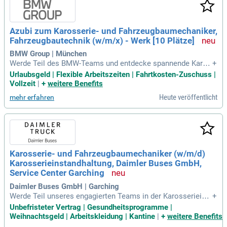
Azubi zum Karosserie- und Fahrzeugbaumechaniker,
Fahrzeugbautechnik (w/m/x) - Werk [10 Plätze]
BMW Group | München
Werde Teil des BMW-Teams und entdecke spannende Karrie
+
rechancen! Du hast Interesse an Mathe und Physik und eine
Urlaubsgeld | Flexible Arbeitszeiten | Fahrtkosten-Zuschuss |
n qualifizierenden Abschluss der Mittelschule oder Mittlere
Vollzeit
|
+
weitere Benefits
n Reife? Bei uns erwarten dich attraktive Vergütungen, flexib
Heute veröffentlicht
mehr erfahren
le Arbeitszeiten und eine persönliche Förderung. Zudem biet
en wir hervorragende Übernahmechancen sowie zahlreiche
Entwicklungsmöglichkeiten nach deiner Ausbildung, die am
01.09.2027 beginnt. Profitier von zahlreichen Zusatzleistung
en, wie einer Berufsunfähigkeitsversicherung und Vergünsti
gungen in Betriebsrestaurants. Bei BMW setzen wir auf Glei
Karosserie- und Fahrzeugbaumechaniker (w/m/d)
chbehandlung und Chancengleichheit – bewirb dich jetzt un
Karosserieinstandhaltung, Daimler Buses GmbH,
d gestalte deine Zukunft!
Service Center Garching
Daimler Buses GmbH | Garching
Werde Teil unseres engagierten Teams in der Karosserieinst
+
andhaltung! Wir suchen Mitarbeiterinnen, die sich für hochw
Unbefristeter Vertrag | Gesundheitsprogramme |
ertige Lackierungen und Kundenwünsche begeistern. Dein A
Weihnachtsgeld | Arbeitskleidung | Kantine
|
+
weitere Benefits
rbeitsplatz im Service Center Garching bietet eine familiäre