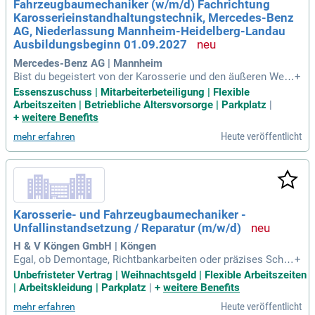
Fahrzeugbaumechaniker (w/m/d) Fachrichtung
gen für die Automobilbranche!
Karosserieinstandhaltungstechnik, Mercedes-Benz
AG, Niederlassung Mannheim-Heidelberg-Landau
Ausbildungsbeginn 01.09.2027
Mercedes-Benz AG | Mannheim
Bist du begeistert von der Karosserie und den äußeren Wert
+
en eines Fahrzeugs? In dieser Ausbildung lernst du alles, wa
Essenszuschuss | Mitarbeiterbeteiligung | Flexible
s du brauchst, um Fahrzeuge zum Glänzen zu bringen – spez
Arbeitszeiten | Betriebliche Altersvorsorge | Parkplatz
|
iell Mercedes-Benz. Deine Aufgaben umfassen die Beurteilu
+
weitere Benefits
ng von Karosserieschäden, die Durchführung von Reparature
Heute veröffentlicht
mehr erfahren
n und die Qualitätssicherung. Technisches Verständnis und
handwerkliches Geschick sind entscheidend für deinen Erfo
lg. Du bringst solides Wissen in Mathematik und Physik mit
und besitzt ein gutes räumliches Vorstellungsvermögen. Be
werbungen von Menschen mit Behinderung sind besonders
willkommen, da Vielfalt in unserem Team eine wichtige Roll
Karosserie- und Fahrzeugbaumechaniker -
e spielt.
Unfallinstandsetzung / Reparatur (m/w/d)
H & V Köngen GmbH | Köngen
Egal, ob Demontage, Richtbankarbeiten oder präzises Schw
+
eißen – wir bieten umfassende Karosseriearbeiten für Ihr Fa
Unbefristeter Vertrag | Weihnachtsgeld | Flexible Arbeitszeiten
hrzeug. Unsere Experten garantieren die fachgerechte Repar
| Arbeitskleidung | Parkplatz
|
+
weitere Benefits
atur und Wartung von Fahrzeugaufbauten, Fahrgestellen und
Heute veröffentlicht
mehr erfahren
Fahrwerken. Bei uns steht die Einhaltung höchster Qualitäts