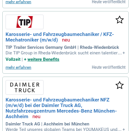
Heute veröffentlicht
mehr erfahren
Atmosphäre und geregelte Arbeitszeiten. Bei uns führst du a
bwechslungsreiche Tätigkeiten wie Unfallinstandsetzungsar
beiten und kundenindividuelle Umbauarbeiten durch. Du nutz
t moderne IT-Systeme zur Dokumentation und Abwicklung.
Bewirb dich jetzt und gestalte die Zukunft der Fahrzeuginsta
ndhaltung mit uns!
Karosserie- und Fahrzeugbaumechaniker / KFZ-
Mechatroniker (m/w/d)
TIP Trailer Services Germany GmbH | Rheda-Wiedenbrück
Die TIP Group in Rheda-Wiedenbrück sucht einen talentierte
+
n Karosserie- und Fahrzeugbaumechaniker / KFZ-Mechatron
Vollzeit
|
+
weitere Benefits
iker (m/w/d). Unser zertifiziertes Team als Great Place to W
Heute veröffentlicht
mehr erfahren
ork® schätzt Handwerkskunst und Teamarbeit. Ihre Aufgab
en umfassen die Wartung und Instandhaltung von Nutzfahrz
eugen, LKW und Trailern sowie die Fehlerdiagnose an versc
hiedenen Systemen. Zudem sind die Montage von Fahrzeugt
eilen und die Reparatur von Komponenten Teil Ihrer Arbeit. E
ine abgeschlossene Ausbildung in einem verwandten Bereic
Karosserie- und Fahrzeugbaumechaniker NFZ
h ist Voraussetzung. Bewerben Sie sich jetzt und gestalten
(m/w/d) bei der Daimler Truck AG,
Sie Ihre Karriere mit uns!
Nutzfahrzeugzentrum Mercedes-Benz München-
Aschheim
Daimler Truck AG | Aschheim bei München
Werde Teil unseres globalen Teams bei YOUMAKEUS und s
+