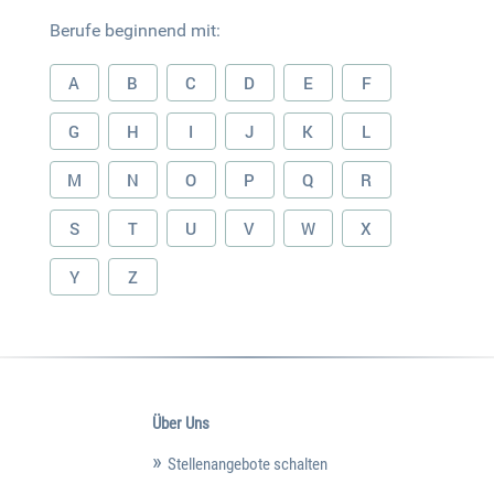
Berufe beginnend mit:
A
B
C
D
E
F
G
H
I
J
K
L
M
N
O
P
Q
R
S
T
U
V
W
X
Y
Z
Über Uns
Stellenangebote schalten