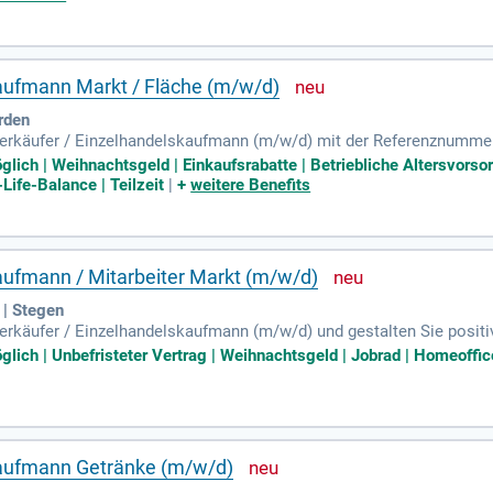
g im Einzelhandel mit, jedoch sind auch Quereinsteiger willkommen
rbeit mit Menschen. Bewerben Sie sich jetzt!
kaufmann Markt / Fläche (m/w/d)
arden
erkäufer / Einzelhandelskaufmann (m/w/d) mit der Referenznummer 
kompetente Beratung für ein unvergessliches Einkaufserlebnis. Zude
öglich | Weihnachtsgeld | Einkaufsrabatte | Betriebliche Altersvor
en, um Engpässe zu vermeiden. Ihre Kontrolle des Wareneingangs ga
Life-Balance | Teilzeit
|
+
weitere Benefits
ildung im Lebensmitteleinzelhandel sowie Erfahrung im Einzelhandel
ausgeprägtes Qualitätsbewusstsein sind Ihre Stärken!
aufmann / Mitarbeiter Markt (m/w/d)
 | Stegen
erkäufer / Einzelhandelskaufmann (m/w/d) und gestalten Sie positi
enberatung, Verkaufsförderung durch ansprechende Warenpräsenz so
glich | Unbefristeter Vertrag | Weihnachtsgeld | Jobrad | Homeoffice
hlossene Ausbildung im Einzelhandel mit, Quereinsteiger sind herz
tiv zu beraten, sind entscheidend. Profitieren Sie von einem krisen
en Sie sich jetzt und starten Sie Ihre Karriere im Einzelhandel!
kaufmann Getränke (m/w/d)