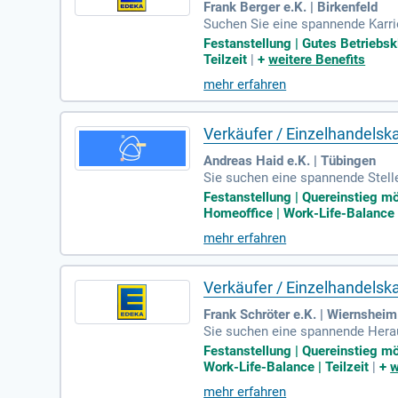
Frank Berger e.K. | Birkenfeld
Suchen Sie eine spannende Karri
ns eine Führungsposition zu übe
Festanstellung | Gutes Betriebskl
er Bestandteil unseres Teams. I
Teilzeit
|
+
weitere Benefits
Sie die Bestände durch gezielte
mehr erfahren
Einzelhandel und entsprechender
Verkäufer / Einzelhandel
Andreas Haid e.K. | Tübingen
Sie suchen eine spannende Stelle
igem Kundenservice und der akti
Festanstellung | Quereinstieg mö
für eine ansprechende Wareninsze
Homeoffice | Work-Life-Balance |
ontinuierlich überwachen und fle
mehr erfahren
auch Quereinsteiger sind herzli
Verkäufer / Einzelhandelsk
Frank Schröter e.K. | Wiernsheim
Sie suchen eine spannende Herau
ufserlebnis zu bieten. Ihre Auf
Festanstellung | Quereinstieg mö
weise haben Sie eine Ausbildung
Work-Life-Balance | Teilzeit
|
+
w
Quereinsteiger sind ebenfalls he
mehr erfahren
riere in einem dynamischen Tea