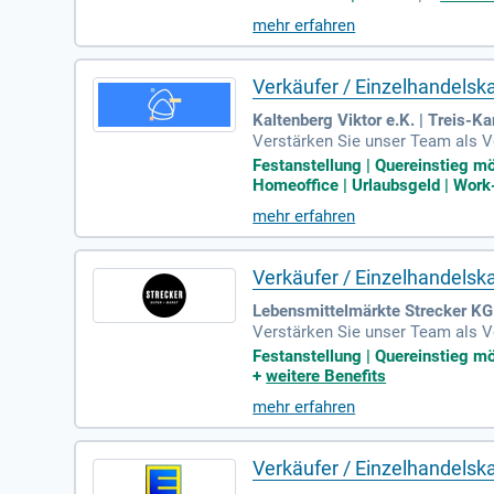
e eine abgeschlossene Ausbildun
mehr erfahren
und die Freude an der Zusammena
Verkäufer / Einzelhandels
Kaltenberg Viktor e.K. | Treis-K
Verstärken Sie unser Team als V
h exzellenten Kundenservice und 
Festanstellung | Quereinstieg m
ege und die Bestellung neuer War
Homeoffice | Urlaubsgeld | Work-
alerweise bringen Sie eine Ausb
mehr erfahren
ativität, Freundlichkeit und ein 
Verkäufer / Einzelhandelsk
Lebensmittelmärkte Strecker KG
Verstärken Sie unser Team als V
mfassen die professionelle Kund
Festanstellung | Quereinstieg mö
ale Bewerber bringen eine abgesc
+
weitere Benefits
Kundenkontakt und der Wunsch, ak
mehr erfahren
einem dynamischen Umfeld. Bewerb
Verkäufer / Einzelhandels