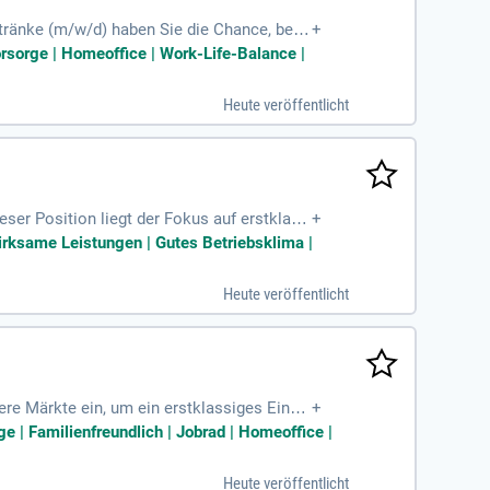
tränke (m/w/d) haben Sie die Chance, bei u
+
d Verkaufserfolge, sind Sie ein wesentlich
vorsorge | Homeoffice | Work-Life-Balance |
räumung und -verfügbarkeit. Zudem steuern
 Mit einer abgeschlossenen Ausbildung im
Heute veröffentlicht
e besten Voraussetzungen mit!
ser Position liegt der Fokus auf erstklass
+
nd Gemüseabteilung ansprechend und sorgen
wirksame Leistungen | Gutes Betriebsklima |
serer Produkte, während Sie die Bestände k
äufer oder Einzelhandelskaufmann mit, aber
Heute veröffentlicht
 der Kunden bei!
re Märkte ein, um ein erstklassiges Einka
+
ienung modernster Scannerkassen. Idealer
 | Familienfreundlich | Jobrad | Homeoffice |
g ist jedoch nicht zwingend erforderlich.
en Sie sich jetzt und starten Sie Ihre Kar
Heute veröffentlicht