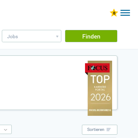
Finden
Jobs
»
e
Sortieren