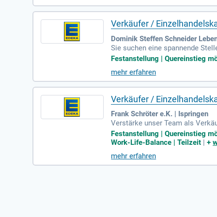
Verkäufer / Einzelhandels
Dominik Steffen Schneider Leben
Sie suchen eine spannende Stell
rvice durch fachkundige Beratung
Festanstellung | Quereinstieg mög
dukte, indem Sie jede Warenliefe
mehr erfahren
en Waren liegt ebenfalls in Ihre
enn Sie über eine relevante Ausb
Verkäufer / Einzelhandelsk
Frank Schröter e.K. | Ispringen
Verstärke unser Team als Verkäuf
Getränke, Kasse und Kundenservi
Festanstellung | Quereinstieg mö
st dich um die Waren- und Sorti
Work-Life-Balance | Teilzeit
|
+
w
eine Ausbildung im Einzelhandel
mehr erfahren
en erfolgreichen Start zu gestalt