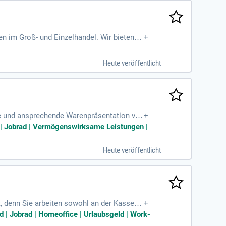
 im Groß- und Einzelhandel. Wir bieten ei
+
ice. Unser engagiertes Team garantiert qual
partner setzen wir auf nachhaltige Praktik
Heute veröffentlicht
ofitiere von individueller Förderung in eine
ungsmöglichkeiten im Handel!
ge und ansprechende Warenpräsentation ver
+
nerichtlinien, um ein sauberes Ladenbild z
e | Jobrad | Vermögenswirksame Leistungen |
ealerweise haben Sie eine abgeschlossene A
de Unterstützung. Kundenorientierung und
Heute veröffentlicht
-Einkäufe!
, denn Sie arbeiten sowohl an der Kasse al
+
umen der Produkte, während Sie die Bestän
d | Jobrad | Homeoffice | Urlaubsgeld | Work-
 Kunden kompetent. Idealerweise bringen Si