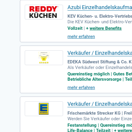
Azubi Einzelhandelskaufma
KEV Küchen- u. Elektro-Vertrieb
Die KEV Küchen- und Elektro-Ver
ne vielfältige Auswahl an Küchen
Vollzeit
|
+
weitere Benefits
itativ hochwertige Produkte und 
mehr erfahren
en und die kontinuierliche Weiter
m motivierten Team. Bewirb dich
Verkäufer / Einzelhandelsk
EDEKA Südwest Stiftung & Co. KG
Als Verkäufer oder Einzelhandel
antwortlich. Ihre Aufgaben umfas
Quereinstieg möglich | Gutes Be
u gewährleisten. Sie beraten Ku
Betriebliche Altersvorsorge | Teil
usbildung im Einzelhandel; Quer
mehr erfahren
Teamgeist sind bei Ihrer Arbeit 
Verkäufer / Einzelhandels
Frischemärkte Strecker KG | Fre
Werden Sie Verkäufer oder Einzel
s auch in verschiedenen Marktbe
Festanstellung | Quereinstieg mö
de im Auge behalten. Kundenservi
Life-Balance | Teilzeit
|
+
weitere