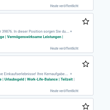
. Wir schätzen Teamgeist, Zuverlässigkeit
Heute veröffentlicht
39876. In dieser Position sorgen Sie durc
+
m sind Sie verantwortlich für die Regalpfl
sorge | Vermögenswirksame Leistungen |
rantiert höchste Qualität und Frische. Ide
 mit, Quereinsteiger sind willkommen. Kre
Heute veröffentlicht
ve Einkaufserlebnisse! Ihre Kernaufgaben u
+
wie die sorgfältige Sortimentspflege. Ide
 | Urlaubsgeld | Work-Life-Balance | Teilzeit
|
lich willkommen. Ihre Begeisterung für den
sicheren und unbefristeten Arbeitsplatz in
Heute veröffentlicht