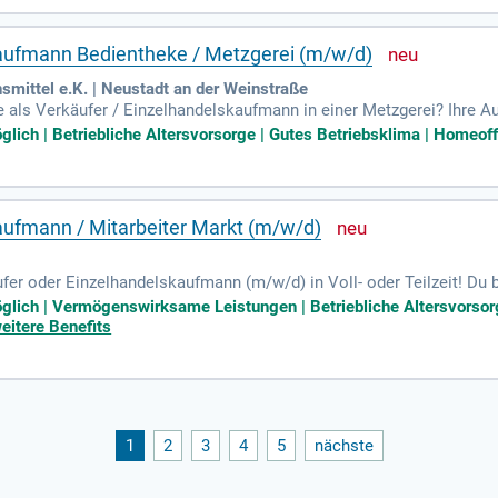
kaufmann Bedientheke / Metzgerei (m/w/d)
smittel e.K. | Neustadt an der Weinstraße
e als Verkäufer / Einzelhandelskaufmann in einer Metzgerei? Ihre
, um die Kaufbereitschaft zu steigern. Außerdem tragen Sie Verantwo
lich | Betriebliche Altersvorsorge | Gutes Betriebsklima | Homeoffi
rung sorgfältig prüfen. Die ansprechende Gestaltung der Bedientheke
r Hand. Hygiene hat höchste Priorität, weshalb das Einhalten von Hyg
ildung oder Leidenschaft für Lebensmittel verfügen, freuen wir uns 
aufmann / Mitarbeiter Markt (m/w/d)
er oder Einzelhandelskaufmann (m/w/d) in Voll- oder Teilzeit! Du b
ce arbeiten? Mit deiner kompetenten Beratung sorgst du für ein h
glich | Vermögenswirksame Leistungen | Betriebliche Altersvorsorge
mentspflege, präsentierst Produkte ansprechend und bedienst moder
eitere Benefits
 mit, aber auch Quereinsteiger sind willkommen! Wir freuen uns dar
en.
1
2
3
4
5
nächste