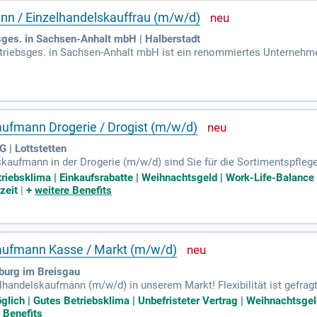
nn / Einzelhandelskauffrau (m/w/d)
sges. in Sachsen-Anhalt mbH | Halberstadt
triebsges. in Sachsen-Anhalt mbH ist ein renommiertes Unternehmen
- und Elektroartikeln, ergänzt durch erstklassige Beratung und Serv
individuelle Lösungen für unsere Kunden. Als zuverlässiger Branchen
bildung unserer Mitarbeiter. Beginne deine Ausbildung bei uns und pr
 jetzt und erlebe spannende Einblicke sowie erstklassige Entwickl
aufmann Drogerie / Drogist (m/w/d)
 | Lottstetten
skaufmann in der Drogerie (m/w/d) sind Sie für die Sortimentspfle
sen die korrekte Preisauszeichnung sowie die Einhaltung von Hygie
triebsklima | Einkaufsrabatte | Weihnachtsgeld | Work-Life-Balanc
nden fachkundig, um ein positives Einkaufserlebnis zu schaffen. Id
zeit
|
+
weitere Benefits
einsteiger sind jedoch ebenfalls willkommen und erhalten umfassen
unerlässlich. Profitieren Sie zudem von einem 10%-Rabatt auf EDEKA
kaufmann Kasse / Markt (m/w/d)
iburg im Breisgau
handelskaufmann (m/w/d) in unserem Markt! Flexibilität ist gefragt
reichen. Zu Ihren Aufgaben zählen die Warenpräsenz und das Verrä
glich | Gutes Betriebsklima | Unbefristeter Vertrag | Weihnachtsgel
ce steht bei uns an erster Stelle: Sie beraten und bedienen unsere
 Benefits