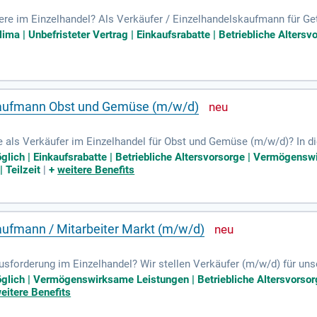
ere im Einzelhandel? Als Verkäufer / Einzelhandelskaufmann für Ge
rnehmen! Verantwortlich für die ansprechende Warenpräsentation un
ima | Unbefristeter Vertrag | Einkaufsrabatte | Betriebliche Alters
hre strukturierte Arbeitsweise gewährleistet die optimale Warenver
 Disposition und sorgen für eine bedarfsgerechte Warenversorgung.
 Berufserfahrung im Getränke- oder Weinfachhandel bringen Sie di
skaufmann Obst und Gemüse (m/w/d)
 als Verkäufer im Einzelhandel für Obst und Gemüse (m/w/d)? In die
ven Förderung der Kundenzufriedenheit. Sie gestalten die Obst- u
glich | Einkaufsrabatte | Betriebliche Altersvorsorge | Vermögens
nierung. Tägliche Frischekontrollen gewährleisten die Qualität un
 Teilzeit
|
+
weitere Benefits
xibel anpassen. Idealerweise bringen Sie eine Ausbildung als Verk
ch willkommen. Verstärken Sie unser Team und tragen Sie zur Freude
aufmann / Mitarbeiter Markt (m/w/d)
sforderung im Einzelhandel? Wir stellen Verkäufer (m/w/d) für unse
gaben umfassen die Kundenberatung, Warenpräsentation und die Bed
glich | Vermögenswirksame Leistungen | Betriebliche Altersvorsorge
 im Einzelhandel oder verwandten Bereichen abgeschlossen, Erfahrun
eitere Benefits
rzlich willkommen und erhalten eine umfassende Einarbeitung. Bewerb
m!