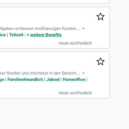
 Aufgaben umfassen erstklassigen Kundense
+
rtung für die Qualität und Frische der Pro
ce | Teilzeit
|
+
weitere Benefits
 sowie die Präsentation unserer vielfältig
Heute veröffentlicht
ienevorschriften zu Ihrem Alltag gehört. W
auf Ihre Bewerbung!
ist flexibel und möchtest in den Bereichen
+
ervorragendes Einkaufserlebnis. Du kümmer
 | Familienfreundlich | Jobrad | Homeoffice |
ne Scannerkassen. Idealerweise bringst du
auf, dich einzuarbeiten und gemeinsam ein
Heute veröffentlicht