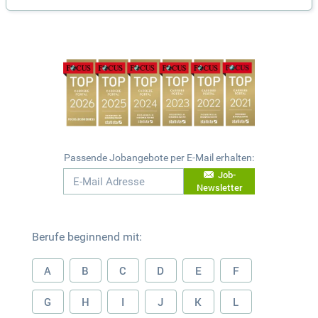
Passende Jobangebote per E-Mail erhalten:
Job-
Newsletter
Berufe beginnend mit:
A
B
C
D
E
F
G
H
I
J
K
L