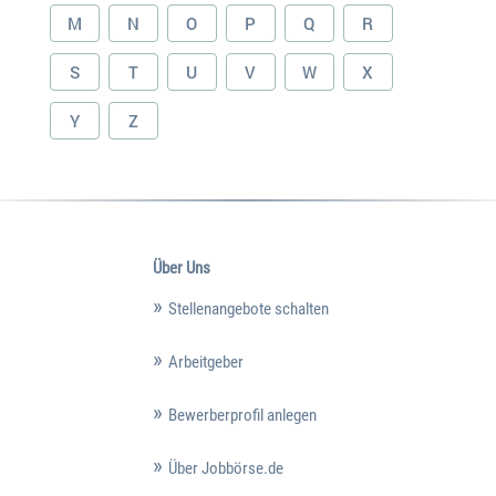
M
N
O
P
Q
R
S
T
U
V
W
X
Y
Z
Über Uns
Stellenangebote schalten
Arbeitgeber
Bewerberprofil anlegen
Über Jobbörse.de