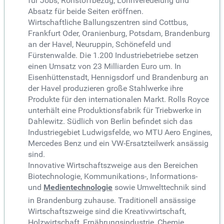
für Jobs, Rohstoffbezug, Lohnveredelung und
Absatz für beide Seiten eröffnen.
Wirtschaftliche Ballungszentren sind Cottbus,
Frankfurt Oder, Oranienburg, Potsdam, Brandenburg
an der Havel, Neuruppin, Schönefeld und
Fürstenwalde. Die 1.200 Industriebetriebe setzen
einen Umsatz von 23 Milliarden Euro um. In
Eisenhüttenstadt, Hennigsdorf und Brandenburg an
der Havel produzieren große Stahlwerke ihre
Produkte für den internationalen Markt. Rolls Royce
unterhält eine Produktionsfabrik für Triebwerke in
Dahlewitz. Südlich von Berlin befindet sich das
Industriegebiet Ludwigsfelde, wo MTU Aero Engines,
Mercedes Benz und ein VW-Ersatzteilwerk ansässig
sind.
Innovative Wirtschaftszweige aus den Bereichen
Biotechnologie, Kommunikations-, Informations-
und
Medientechnologie
sowie Umwelttechnik sind
in Brandenburg zuhause. Traditionell ansässige
Wirtschaftszweige sind die Kreativwirtschaft,
Holzwirtschaft, Ernährungsindustrie, Chemie,