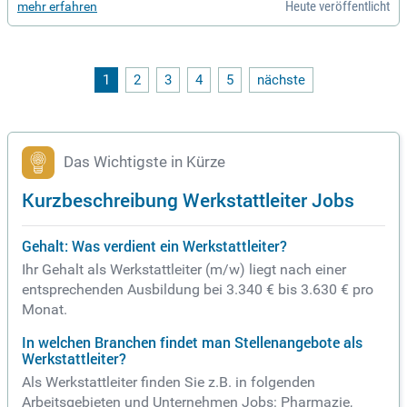
Heute veröffentlicht
mehr erfahren
stung reibungsloser Abläufe. Sie führen und leiten ein Team
von fünf bis sechs Mitarbeitenden und koordinieren Wartun
gs- sowie Reparaturarbeiten. Darüber hinaus verantworten S
ie die Instandhaltung von Maschinen und Fahrzeugen. Sie br
ingen eine abgeschlossene technische Berufsausbildung mi
1
2
3
4
5
nächste
t, idealerweise als Meister oder Techniker. Alternativ sind a
uch Bewerbungen mit langjähriger Erfahrung in der Maschin
en- und Fuhrparkinstandhaltung willkommen. Werden Sie Te
il unseres Teams!
Das Wichtigste in Kürze
Kurzbeschreibung Werkstattleiter Jobs
Gehalt: Was verdient ein Werkstattleiter?
Ihr Gehalt als Werkstattleiter (m/w) liegt nach einer
entsprechenden Ausbildung bei 3.340 € bis 3.630 € pro
Monat.
In welchen Branchen findet man Stellenangebote als
Werkstattleiter?
Als Werkstattleiter finden Sie z.B. in folgenden
Arbeitsgebieten und Unternehmen Jobs: Pharmazie,