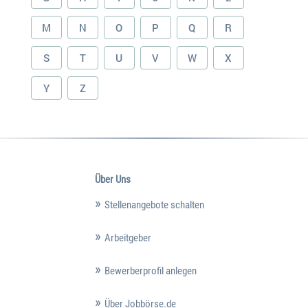
M
N
O
P
Q
R
S
T
U
V
W
X
Y
Z
Über Uns
Stellenangebote schalten
Arbeitgeber
Bewerberprofil anlegen
Über Jobbörse.de