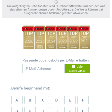
Die aufgezeigten Gehaltsdaten sind Durchschnittswerte und beruhen auf
statistischen Auswertungen durch Jobbörse.de. Die Werte können bei
ausgeschriebenen Stellenangeboten abweichen.
Passende Jobangebote per E-Mail erhalten:
Job-
Newsletter
Berufe beginnend mit:
A
B
C
D
E
F
G
H
I
J
K
L