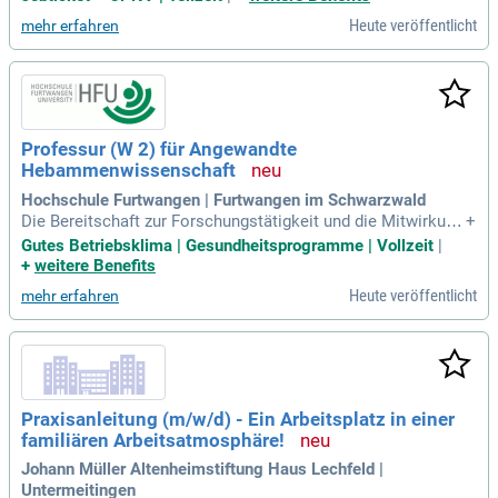
Präklinische Forschung. In dieser Rolle bist du verantwortlic
Heute veröffentlicht
mehr erfahren
h für die Pflege und Versorgung von Versuchstieren, insbes
ondere Mäusen, gemäß höchsten Hygienestandards. Zu dei
nen Aufgaben gehören die tägliche Gesundheitskontrolle un
d die Unterstützung des Tierärzteteams. Außerdem führst d
u Hygienemaßnahmen in Tierräumen durch und züchtest Ve
rsuchsmäuse unter optimalen Bedingungen. Bewirb dich jet
Professur (W 2) für Angewandte
zt und trage aktiv zum Wohlergehen unserer Tiere bei!
Hebammenwissenschaft
Hochschule Furtwangen | Furtwangen im Schwarzwald
Die Bereitschaft zur Forschungstätigkeit und die Mitwirkung
+
am Aufbau eines studiengangsbezogenen Forschungsschw
Gutes Betriebsklima | Gesundheitsprogramme | Vollzeit
|
erpunktes wird vorausgesetzt; wünschenswert sind nachge
+
weitere Benefits
wiesene drittmittelbasierte Forschung und Publikationstätig
Heute veröffentlicht
mehr erfahren
keit.
Praxisanleitung (m/w/d) - Ein Arbeitsplatz in einer
familiären Arbeitsatmosphäre!
Johann Müller Altenheimstiftung Haus Lechfeld |
Untermeitingen