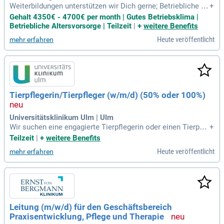
Weiterbildungen unterstützen wir Dich gerne; Betriebliche Al
+
tersvorsorge; Der Dienstplan ist zum 10. des Vormonats ber
Gehalt 4350€ - 4700€ per month | Gutes Betriebsklima |
eit; Dienstkleidung wird gestellt; Du erhältst ein Job Rad; Ein
Betriebliche Altersvorsorge | Teilzeit
|
+
weitere Benefits
Vorplan wird schon eher ausgehängt; Extra Urlaub durch Sc
Heute veröffentlicht
mehr erfahren
hichtdienste; Gerne versuchen
Tierpflegerin/Tierpfleger (w/m/d) (50% oder 100%)
Universitätsklinikum Ulm | Ulm
Wir suchen eine engagierte Tierpflegerin oder einen Tierpfle
+
ger (w/m/d) in Teil- oder Vollzeit für unsere Zebrafisch-Fors
Teilzeit
|
+
weitere Benefits
chung an der Universität Ulm. Unser Labor betreut über 10.0
Heute veröffentlicht
mehr erfahren
00 Aquarien, wobei das Wohlbefinden der Fische im Mittelp
unkt steht. Zu Ihren Aufgaben gehören die Pflege und Doku
mentation gemäß tierschutzrechtlichen Vorgaben sowie die
Mitarbeit an der Zebrafisch-Zucht. Sie sollten eine abgeschl
ossene Ausbildung als Tierpfleger/in oder Fischwirt/in vorw
eisen. Erfahrung im Forschungs- oder Klinikbereich ist von
Leitung (m/w/d) für den Geschäftsbereich
Vorteil. Bringen Sie Ihr Engagement ein und unterstützen Sie
Praxisentwicklung, Pflege und Therapie
unsere Grundlagenforschung zur Regeneration mit Ihrer Exp