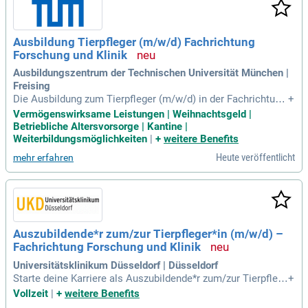
Ausbildung Tierpfleger (m/w/d) Fachrichtung
Forschung und Klinik
Ausbildungszentrum der Technischen Universität München |
Freising
Die Ausbildung zum Tierpfleger (m/w/d) in der Fachrichtung
+
Forschung und Klinik bietet spannende Möglichkeiten für Ti
Vermögenswirksame Leistungen | Weihnachtsgeld |
erliebhaber. Voraussetzungen sind ein qualifizierender Mitte
Betriebliche Altersvorsorge | Kantine |
lschulabschluss und körperliche Belastbarkeit. In dieser dre
Weiterbildungsmöglichkeiten
|
+
weitere Benefits
ijährigen Ausbildung am Standort Freising-Weihenstephan le
Heute veröffentlicht
mehr erfahren
rnen Sie, Tiere zu betreuen sowie zu füttern und ihre Lebens
räume zu reinigen. Zu den Aufgaben gehören die Zucht, das
Aufziehen von Jungtieren und die Vorbereitung auf medizini
sche Eingriffe. Einfühlungsvermögen und Beobachtungsgab
e sind entscheidend, um die tiermedizinischen Vorgänge zu
verstehen. Bewerbungen sind ausschließlich online möglich
Auszubildende*r zum/zur Tierpfleger*in (m/w/d) –
– jetzt informieren und starten Sie Ihre Karriere im Tierschu
Fachrichtung Forschung und Klinik
tz!
Universitätsklinikum Düsseldorf | Düsseldorf
Starte deine Karriere als Auszubildende*r zum/zur Tierpfleg
+
er*in (m/w/d) am Universitätsklinikum Düsseldorf! Mit 9.30
Vollzeit
|
+
weitere Benefits
0 Beschäftigten sind wir einer der größten Arbeitgeber der S