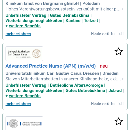
ertise!
Klinikum Ernst von Bergmann gGmbH | Potsdam
Hohes Verantwortungsbewusstsein, verknüpft mit einer pos
+
itiven Haltung gegenüber Patienten, Angehörigen und Mitarb
Unbefristeter Vertrag | Gutes Betriebsklima |
eitenden sowie ein motivierender Arbeitsstil gehören zu Ihre
Weiterbildungsmöglichkeiten | Kantine | Teilzeit
|
n Werten.
+
weitere Benefits
Heute veröffentlicht
mehr erfahren
Advanced Practice Nurse (APN) (m/w/d)
Universitätsklinikum Carl Gustav Carus Dresden | Dresden
Sie von Mitarbeiterrabatten in unserer Klinikapotheke, exklu
+
siven Corporate Benefits und weiteren Shoppingportalen; W
Unbefristeter Vertrag | Betriebliche Altersvorsorge |
ork-Life-Balance: Unser Familienbüro unterstützt Sie bei Fra
Weiterbildungsmöglichkeiten | Gutes Betriebsklima | Jobrad
|
gen rund um Kita-Plätze, Ferienprogramme und Pflege von A
+
weitere Benefits
ngehörigen.
Heute veröffentlicht
mehr erfahren