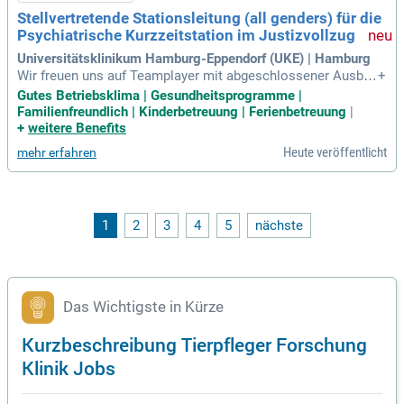
Stellvertretende Stationsleitung (all genders) für die
Psychiatrische Kurzzeitstation im Justizvollzug
Universitätsklinikum Hamburg-Eppendorf (UKE) | Hamburg
Wir freuen uns auf Teamplayer mit abgeschlossener Ausbild
+
ung zur/zum Gesundheits- und (Kinder-) Krankenpfleger:in, P
Gutes Betriebsklima | Gesundheitsprogramme |
flegefachmann / Pflegefachfrau, Altenpfleger:in und/oder H
Familienfreundlich | Kinderbetreuung | Ferienbetreuung
|
ochschulabschluss im dualen Bachelor-Studiengang Pflege
+
weitere Benefits
und einer abgeschlossenen
Heute veröffentlicht
mehr erfahren
1
2
3
4
5
nächste
Das Wichtigste in Kürze
Kurzbeschreibung Tierpfleger Forschung
Klinik Jobs