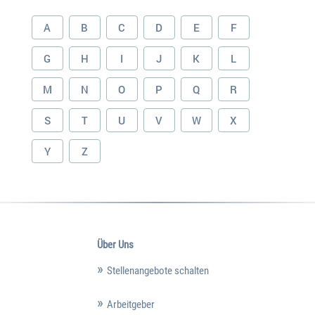
A
B
C
D
E
F
G
H
I
J
K
L
M
N
O
P
Q
R
S
T
U
V
W
X
Y
Z
Über Uns
Stellenangebote schalten
Arbeitgeber