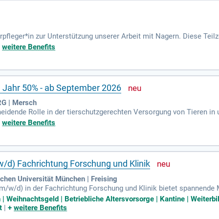
rpfleger*in zur Unterstützung unserer Arbeit mit Nagern. Diese Teilz
hören die Reinigung von Käfigen und Wasserflaschen sowie die Aufbe
+
weitere Benefits
, wie Genotypisierungen, mitwirken. Eine weitere wichtige Aufgabe 
en. Sie bringen Erfahrung in der Tierhaltung und im Laborbereich m
1 Jahr 50% - ab September 2026
 | Mersch
heidende Rolle in der tierschutzgerechten Versorgung von Tieren in u
r Tiere, darunter Pferde, Ponys, Hühner und Fische. Zu seinen Haupt
+
weitere Benefits
uellen Bedürfnisse. Außerdem reinigt er die Gehege und Ställe, um 
 und der Gesundheitszustand sind ebenfalls Teil seiner Tätigkeiten.
m Wohlbefinden der Tiere bei.
w/d) Fachrichtung Forschung und Klinik
chen Universität München | Freising
m/w/d) in der Fachrichtung Forschung und Klinik bietet spannende 
 Mittelschulabschluss und körperliche Belastbarkeit. In dieser drei
Weihnachtsgeld | Betriebliche Altersvorsorge | Kantine | Weiterbi
 betreuen sowie zu füttern und ihre Lebensräume zu reinigen. Zu de
t
|
+
weitere Benefits
eitung auf medizinische Eingriffe. Einfühlungsvermögen und Beobac