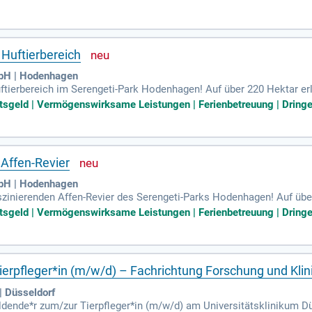
ß höchsten Hygienestandards. Zu deinen Aufgaben gehören die täg
ußerdem führst du Hygienemaßnahmen in Tierräumen durch und züc
rage aktiv zum Wohlergehen unserer Tiere bei!
 Huftierbereich
bH | Hodenhagen
ftierbereich im Serengeti-Park Hodenhagen! Auf über 220 Hektar erl
essliche Safari-Erlebnisse für unsere Besucher in einem engagierte
htsgeld | Vermögenswirksame Leistungen | Ferienbetreuung | Dringe
d Weihnachtsgeld von einem Monatsgehalt. Du arbeitest 40 Stunde
benteuer und entdecke die faszinierende Vielfalt der Tierwelt in Nie
 Affen-Revier
bH | Hodenhagen
szinierenden Affen-Revier des Serengeti-Parks Hodenhagen! Auf übe
und 100 Attraktionen. In einem engagierten Team sorgst du dafür, 
htsgeld | Vermögenswirksame Leistungen | Ferienbetreuung | Dringe
ner unbefristeten Anstellung, 30 Tagen Urlaub und attraktivem Weihn
rch und erlebe die Vielfalt der Tierwelt hautnah. Bewirb dich jetzt u
erpfleger*in (m/w/d) – Fachrichtung Forschung und Klin
| Düsseldorf
ildende*r zum/zur Tierpfleger*in (m/w/d) am Universitätsklinikum Dü