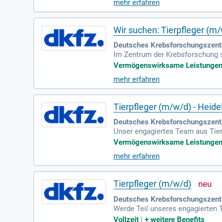
mehr erfahren
medizinischen Vorgänge zu verste
rschutz!
Wir suchen: Tierpfleger (m
Deutsches Krebsforschungszent
Im Zentrum der Krebsforschung st
es, Tumoren präziser zu diagnost
Vermögenswirksame Leistungen | 
struktur trägt zu dieser bedeute
mehr erfahren
Tierhaltung und Durchführung von
unter höchsten Hygienestandards 
isten einen wichtigen Beitrag i
Tierpfleger (m/w/d) - Heide
Deutsches Krebsforschungszent
Unser engagiertes Team aus Tier
l suchen wir Verstärkung als Tie
Vermögenswirksame Leistungen | 
e Pflege und Versorgung von Ver
mehr erfahren
en das Tierärzteteam. Hygiene is
Bewerbung, um gemeinsam hochwe
Tierpfleger (m/w/d)
Deutsches Krebsforschungszent
Werde Teil unseres engagierten 
(m/w/d) in Heidelberg, Zentrum f
Vollzeit
|
+
weitere Benefits