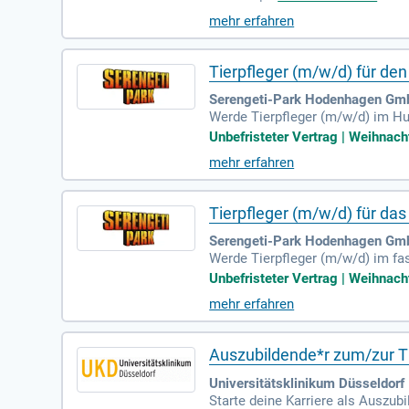
eren, insbesondere Mäusen, gemä
mehr erfahren
stützung des Tierärzteteams. A
ngungen. Bewirb dich jetzt und t
Tierpfleger (m/w/d) für den
Serengeti-Park Hodenhagen Gm
Werde Tierpfleger (m/w/d) im Hu
00 wilden Tieren. Schaffe unverg
Unbefristeter Vertrag | Weihnac
stellung mit 30 Tagen Urlaub un
mehr erfahren
Saison. Starte jetzt ins Safari-A
Tierpfleger (m/w/d) für das
Serengeti-Park Hodenhagen Gm
Werde Tierpfleger (m/w/d) im fa
mit mehr als 2000 wilden Tieren 
Unbefristeter Vertrag | Weihnac
slich bleiben. Profitiere von ei
mehr erfahren
rte ab sofort in Niedersachsen du
m Serengeti-Park!
Auszubildende*r zum/zur Ti
Universitätsklinikum Düsseldorf 
Starte deine Karriere als Auszub