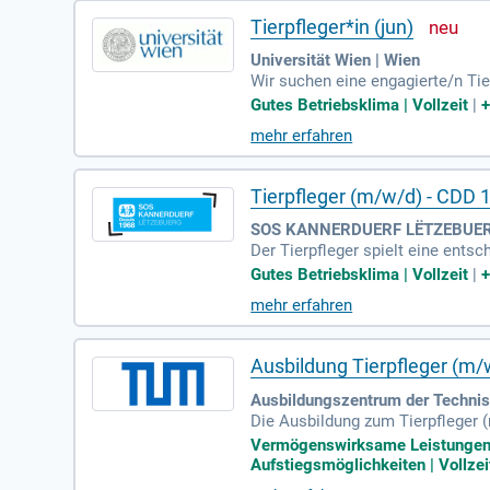
Tierpfleger*in (jun)
Universität Wien | Wien
Wir suchen eine engagierte/n Tie
befristet. Zu Ihren Aufgaben ge
Gutes Betriebsklima | Vollzeit
|
aus werden Sie bei Laborarbeiten
mehr erfahren
n Datenbanken und Dokumentation
chern.
Tierpfleger (m/w/d) - CDD 
SOS KANNERDUERF LËTZEBUERG
Der Tierpfleger spielt eine entsc
t, Sicherheit und den Komfort de
Gutes Betriebsklima | Vollzeit
|
ere, abgestimmt auf ihre individ
mehr erfahren
e Beobachtung des Tierverhaltens
ützt er das Team und trägt so zu
Ausbildung Tierpfleger (m/
Ausbildungszentrum der Technis
Die Ausbildung zum Tierpfleger (
zungen sind ein qualifizierender
Vermögenswirksame Leistungen | 
ihenstephan lernen Sie, Tiere zu
Aufstiegsmöglichkeiten | Vollzei
n von Jungtieren und die Vorber