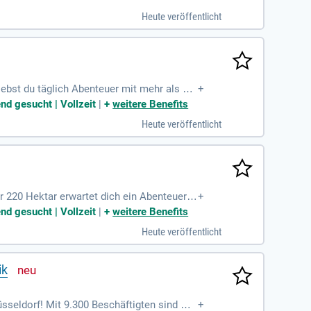
liche Gesundheitskontrolle und die Unter
Heute veröffentlicht
htest Versuchsmäuse unter optimalen Bedi
ebst du täglich Abenteuer mit mehr als 20
+
n Team. Freue dich auf eine unbefristete An
nd gesucht | Vollzeit
|
+
weitere Benefits
n pro Woche und 36 Stunden außerhalb der
Heute veröffentlicht
dersachsen!
r 220 Hektar erwartet dich ein Abenteuer
+
dass die Safaris unserer Besucher unverges
nd gesucht | Vollzeit
|
+
weitere Benefits
achtsgeld in Höhe eines Monatsgehalts. Sta
Heute veröffentlicht
nd sichere dir unvergessliche Erlebnisse i
ik
sseldorf! Mit 9.300 Beschäftigten sind wir
+