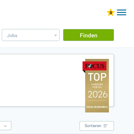
Finden
Jobs
»
e
Sortieren