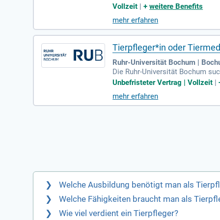
einer der größten Arbeitgeber de
Vollzeit
|
+
weitere Benefits
schung erfährst du alles über Ha
mehr erfahren
Anatomie von Tieren und trägst 
hre garantieren eine qualitativ 
Tierpfleger*in oder Tierme
Ruhr-Universität Bochum | Boc
Die Ruhr-Universität Bochum such
ltung der neuen Core Facility for
Unbefristeter Vertrag | Vollzeit
|
en. Ein zusätzlicher Einsatz im
mehr erfahren
nbefristet, umfasst Vollzeit un
Sie Teil eines innovativen Teams
Welche Ausbildung benötigt man als Tierpf
Welche Fähigkeiten braucht man als Tierpfl
Wie viel verdient ein Tierpfleger?