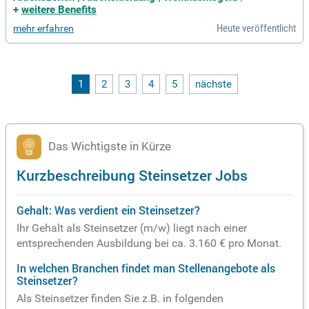
en; Unterstützung des Teams in verschiedenen Bereichen de
+
weitere Benefits
s Tief- und Pflasterbaus
Heute veröffentlicht
mehr erfahren
1
2
3
4
5
nächste
Das Wichtigste in Kürze
Kurzbeschreibung Steinsetzer Jobs
Gehalt: Was verdient ein Steinsetzer?
Ihr Gehalt als Steinsetzer (m/w) liegt nach einer
entsprechenden Ausbildung bei ca. 3.160 € pro Monat.
In welchen Branchen findet man Stellenangebote als
Steinsetzer?
Als Steinsetzer finden Sie z.B. in folgenden