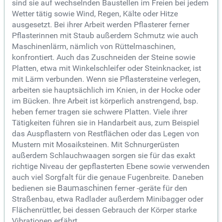
sind sie auf wechselnden Baustellen im Freien bei jedem
Wetter tätig sowie Wind, Regen, Kälte oder Hitze
ausgesetzt. Bei ihrer Arbeit werden Pflasterer ferner
Pflasterinnen mit Staub außerdem Schmutz wie auch
Maschinenlärm, nämlich von Rüttelmaschinen,
konfrontiert. Auch das Zuschneiden der Steine sowie
Platten, etwa mit Winkelschleifer oder Steinknacker, ist
mit Lärm verbunden. Wenn sie Pflastersteine verlegen,
arbeiten sie hauptsächlich im Knien, in der Hocke oder
im Bücken. Ihre Arbeit ist körperlich anstrengend, bsp.
heben ferner tragen sie schwere Platten. Viele ihrer
Tätigkeiten führen sie in Handarbeit aus, zum Beispiel
das Auspflastern von Restflächen oder das Legen von
Mustern mit Mosaiksteinen. Mit Schnurgerüsten
außerdem Schlauchwaagen sorgen sie für das exakt
richtige Niveau der gepflasterten Ebene sowie verwenden
auch viel Sorgfalt für die genaue Fugenbreite. Daneben
bedienen sie
Baumaschinen
ferner -geräte für den
Straßenbau, etwa Radlader außerdem Minibagger oder
Flächenrüttler, bei dessen Gebrauch der Körper starke
Vibrationen erfährt.