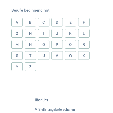
Berufe beginnend mit:
A
B
C
D
E
F
G
H
I
J
K
L
M
N
O
P
Q
R
S
T
U
V
W
X
Y
Z
Über Uns
Stellenangebote schalten