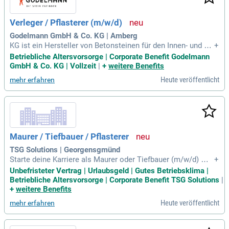
äßig Seminare und Qualifizierungen, um sich individuell weit
erzuentwickeln und von attraktiven Mitarbeiterangeboten zu
Verleger / Pflasterer (m/w/d)
profitieren.
Godelmann GmbH & Co. KG | Amberg
KG ist ein Hersteller von Betonsteinen für den Innen- und Au
+
ßenbereich. Das Unternehmen bietet ein breites Sortiment a
Betriebliche Altersvorsorge | Corporate Benefit Godelmann
n Fliesen, Pflastersteinen, Mauersystemen und Designelem
GmbH & Co. KG | Vollzeit
|
+
weitere Benefits
enten für die Gestaltung von Außenanlagen, Terrassen und P
Heute veröffentlicht
mehr erfahren
oolbereichen.
Maurer / Tiefbauer / Pflasterer
TSG Solutions | Georgensgmünd
Starte deine Karriere als Maurer oder Tiefbauer (m/w/d) mit
+
einer abgeschlossenen Berufsausbildung oder einschlägiger
Unbefristeter Vertrag | Urlaubsgeld | Gutes Betriebsklima |
Erfahrung. Wir bieten einen unbefristeten, krisensicheren Ar
Betriebliche Altersvorsorge | Corporate Benefit TSG Solutions
|
beitsplatz in einem international renommierten Dienstleistu
+
weitere Benefits
ngsunternehmen. Du erhältst eine faire und pünktliche Geha
Heute veröffentlicht
mehr erfahren
ltszahlung sowie Weihnachts- und Urlaubsgeld. Unsere rege
lmäßigen Schulungs- und Weiterbildungsmöglichkeiten förd
ern deine fachliche Entwicklung. Genieße eine Montagebere