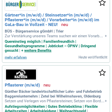
itschaft von Montag bis Donnerstag in Süddeutschland und
jedes Wochenende zu Hause. Arbeite in einem angenehmen
Umfeld mit hohen Sicherheitsstandards und hochwertiger A
Gärtner*in (m/w/d) / Steinsetzer*in (m/w/d) /
rbeitskleidung, und erlebe den Spaß im Team!
Pflasterer*in (m/w/d) / Vorarbeiter*in (m/w/d) im
GaLa-Bau in Vollzeit - NEU!
BÜS - Bürgerservice gGmbH | Trier
Zur Verstärkung unseres Teams suchen wir einen Vorarbeit
+
er (m/w/d) im GaLa-Bau. Wir freuen uns auf Gärtner (m/w/d)
Quereinstieg möglich | Familienfreundlich |
oder Landschaftsbauer (m/w/d), die sich für grüne Projekte
Gesundheitsprogramme | Jobticket – ÖPNV | Dringend
begeistern. Zu den Tätigkeiten gehören Steinarbeiten, Garte
gesucht
|
+
weitere Benefits
nbau, Boden- und Abbrucharbeiten sowie Spielplatzbau. Eine
Heute veröffentlicht
mehr erfahren
abgeschlossene Ausbildung im Fachgebiet ist wünschensw
ert; auch Quereinsteiger aus dem Tief- oder Straßenbau sind
willkommen. Selbstständiges Arbeiten und Teamfähigkeit si
nd für uns wichtig. Werde Teil unseres dynamischen Teams
und gestalte mit uns die grüne Zukunft!
Pflasterer (m/w/d)
Günther Bäcker landwirtschaftlicher Lohn- und Fuhrbetrieb
Baggereiunternehm | Zetel bei Wilhelmshaven, Oldenburg
Setzen und Verlegen von Pflastersteinen; Setzen von Borden
+
und Randsteinen; Mitarbeit bei der Planung und Organisation
Aufstiegsmöglichkeiten | Gutes Betriebsklima | Flexible
von Baustellenabläufen; Verlegen und Anschließen von Rohr
Arbeitszeiten | Arbeitskleidung | Weihnachtsgeld
|