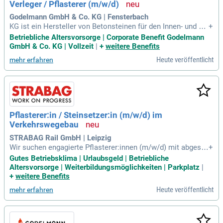
Verleger / Pflasterer (m/w/d)
Sie Teil unseres engagierten Teams, das Großes erschafft!
Godelmann GmbH & Co. KG | Fensterbach
KG ist ein Hersteller von Betonsteinen für den Innen- und Au
+
ßenbereich. Das Unternehmen bietet ein breites Sortiment a
Betriebliche Altersvorsorge | Corporate Benefit Godelmann
n Fliesen, Pflastersteinen, Mauersystemen und Designelem
GmbH & Co. KG | Vollzeit
|
+
weitere Benefits
enten für die Gestaltung von Außenanlagen, Terrassen und P
Heute veröffentlicht
mehr erfahren
oolbereichen.
Pflasterer:in / Steinsetzer:in (m/w/d) im
Verkehrswegebau
STRABAG Rail GmbH | Leipzig
Wir suchen engagierte Pflasterer:innen (m/w/d) mit abgesc
+
hlossener Ausbildung oder vergleichbaren Kenntnissen. Erfa
Gutes Betriebsklima | Urlaubsgeld | Betriebliche
hrung im Tief- und Straßenbau ist vorteilhaft, doch auch Fac
Altersvorsorge | Weiterbildungsmöglichkeiten | Parkplatz
|
hwissen und Selbstständigkeit zählen. Bei uns erwarten Sie
+
weitere Benefits
abwechslungsreiche Projekte in einem kollegialen Umfeld s
Heute veröffentlicht
mehr erfahren
owie eine attraktive Bezahlung basierend auf dem Bautarif.
Neben Weihnachts- und Urlaubsgeld bieten wir 30 Tage Urla
ub und eine betriebliche Altersvorsorge. Ihre Mobilität wird
mit übertariflichen Zuschlägen honoriert. Nutzen Sie regelm