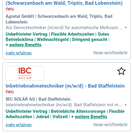
(Schwarzenbach am Wald, Triptis, Bad Lobenstein)
Agratal GmbH | Schwarzenbach am Wald, Triptis, Bad
Lobenstein
Als Servicetechniker (m/w/d) für automatische Melksystem
+
e bist Du direkt vor Ort in landwirtschaftlichen Betrieben im
Unbefristeter Vertrag | Flexible Arbeitszeiten | Gutes
Einsatz – dort, wo moderne Technik und tägliche Praxis auf
Betriebsklima | Weihnachtsgeld | Dringend gesucht
|
einandertreffen.
+
weitere Benefits
Heute veröffentlicht
mehr erfahren
Inbetriebnahmetechniker (m/w/d) - Bad Staffelstein
IBC SOLAR AG | Bad Staffelstein
Inbetriebnahmetechniker (m/w/d) ​ Bad Staffelstein mit mob
+
iler Arbeit (anteilig) ​ unbefristet ​ Vollzeit, 40h/Woche Einleit
Unbefristeter Vertrag | Betriebliche Altersvorsorge | Flexible
ung Die Energieerzeugung der Zukunft liegt in der Photovolt
Arbeitszeiten | Jobrad | Vollzeit
|
+
weitere Benefits
aik; dem Strom aus Sonnenlicht. Das ist unsere Mission.
Heute veröffentlicht
mehr erfahren