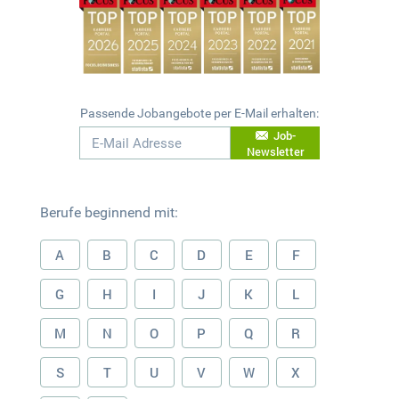
Passende Jobangebote per E-Mail erhalten:
Job-
Newsletter
Berufe beginnend mit:
A
B
C
D
E
F
G
H
I
J
K
L
M
N
O
P
Q
R
S
T
U
V
W
X