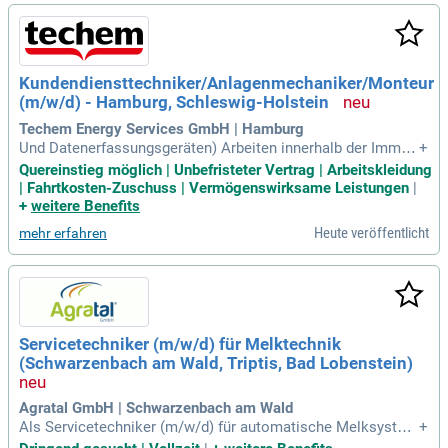
Kundendiensttechniker/Anlagenmechaniker/Monteur
(m/w/d) - Hamburg, Schleswig-Holstein
Techem Energy Services GmbH | Hamburg
Und Datenerfassungsgeräten) Arbeiten innerhalb der Immob
+
ilien Übernahme der Einsätze innerhalb des Einzugsgebiete
Quereinstieg möglich | Unbefristeter Vertrag | Arbeitskleidung
s; in der Regel nah an Deinem Wohnort Eigenverantwortlich
| Fahrtkosten-Zuschuss | Vermögenswirksame Leistungen
|
e Sonderaufgaben wie Objektbegehungen und Wartungen vo
+
weitere Benefits
n Geräten Wie es ist, als Kundendiensttechniker
Heute veröffentlicht
mehr erfahren
Servicetechniker (m/w/d) für Melktechnik
(Schwarzenbach am Wald, Triptis, Bad Lobenstein)
Agratal GmbH | Schwarzenbach am Wald
Als Servicetechniker (m/w/d) für automatische Melksystem
+
e bist Du direkt vor Ort in landwirtschaftlichen Betrieben im