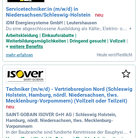
Servicetechniker:in (m/w/d) in
Niedersachsen/Schleswig-Holstein
iDM Energiesysteme GmbH | Leutershausen
Du eine abgeschlossene Ausbildung als Kälte-, Elektro- oder
+
Heizungstechniker:in und eine; mehrjährige Berufserfahrung
Arbeitskleidung | Einkaufsrabatte |
in einem der genannten Bereiche hast; du Berufserfahrung i
Weiterbildungsmöglichkeiten | Dringend gesucht | Vollzeit
|
m Kund:innendienst mitbringst; hohe Service-, und Lösungs
+
weitere Benefits
orientierung sowie
Heute veröffentlicht
mehr erfahren
Techniker (m/w/d) - Vertriebsregion Nord (Schleswig
Holstein, Hamburg, nördl. Niedersachsen, tlws.
Mecklenburg-Vorpommern) (Vollzeit oder Teilzeit)
SAINT-GOBAIN ISOVER G+H AG | Schleswig Holstein,
Hamburg, nördl. Niedersachsen, tlws. Mecklenburg-
Vorpommern
In der Baubranche sind fundierte Kenntnisse der Bauphysik
+
und praktische Erfahrungen als Bautechniker oder Bauhand