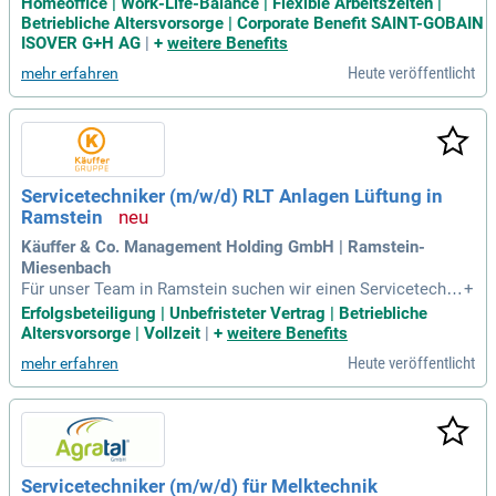
Homeoffice | Work-Life-Balance | Flexible Arbeitszeiten |
werker von großer Bedeutung. Teamfähigkeit und technisch
Betriebliche Altersvorsorge | Corporate Benefit SAINT-GOBAIN
es Verständnis sind weitere Schlüsselqualifikationen. Flexib
ISOVER G+H AG
|
+
weitere Benefits
ilität durch hybride Arbeitsmodelle und Home-Office-Option
Heute veröffentlicht
mehr erfahren
en sorgt für eine ausgewogene Work-Life-Balance. Unser int
ernationales, mittelständisch geprägtes Unternehmen bietet
umfassende Gesundheitsmaßnahmen und persönliche Entw
icklungsprogramme. Mit der Saint-Gobain Academy und attr
aktiven Zusatzleistungen wie Mitarbeiteraktienprogramm un
d betrieblicher Altersvorsorge fördern wir Ihre Karriere. Dive
Servicetechniker (m/w/d) RLT Anlagen Lüftung in
rsity wird bei uns großgeschrieben, und wir freuen uns auf e
Ramstein
ngagierte Talente, die Interesse an der Bauphysik mitbringe
n.
Käuffer & Co. Management Holding GmbH | Ramstein-
Miesenbach
Für unser Team in Ramstein suchen wir einen Servicetechni
+
ker (m/w/d) für raumlufttechnische Anlagen (RLT), der über l
Erfolgsbeteiligung | Unbefristeter Vertrag | Betriebliche
angjährige Berufserfahrung verfügt und mit Begeisterung inn
Altersvorsorge | Vollzeit
|
+
weitere Benefits
ovative Lüftungslösungen installiert und pflegt.
Heute veröffentlicht
mehr erfahren
Servicetechniker (m/w/d) für Melktechnik