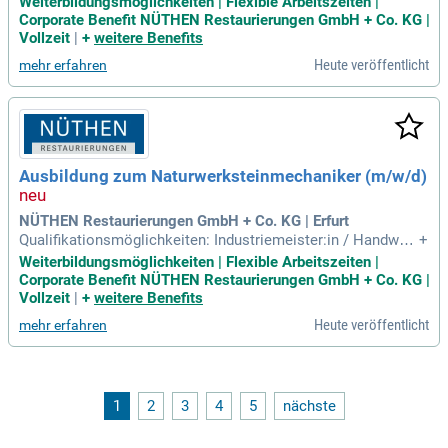
Weiterbildungsmöglichkeiten | Flexible Arbeitszeiten |
Corporate Benefit NÜTHEN Restaurierungen GmbH + Co. KG |
Vollzeit
|
+
weitere Benefits
Heute veröffentlicht
mehr erfahren
Ausbildung zum Naturwerksteinmechaniker (m/w/d)
NÜTHEN Restaurierungen GmbH + Co. KG | Erfurt
Qualifikationsmöglichkeiten: Industriemeister:in / Handwer
+
ksmeister:in; Betriebswirt:in IHK; Staatlich geprüfte:r Steinte
Weiterbildungsmöglichkeiten | Flexible Arbeitszeiten |
chniker:in.
Corporate Benefit NÜTHEN Restaurierungen GmbH + Co. KG |
Vollzeit
|
+
weitere Benefits
Heute veröffentlicht
mehr erfahren
1
2
3
4
5
nächste