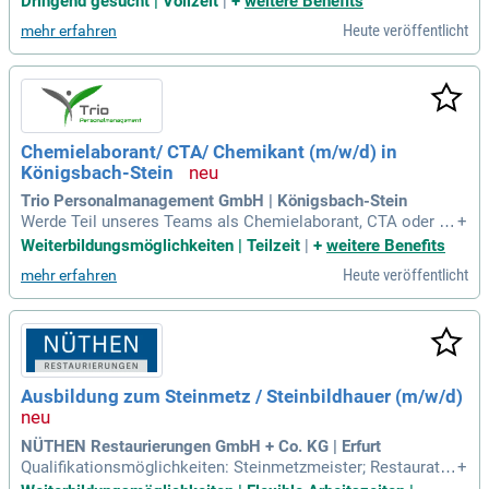
Dringend gesucht | Vollzeit
|
+
weitere Benefits
Einsatz – dort, wo moderne Technik und tägliche Praxis auf
Heute veröffentlicht
mehr erfahren
einandertreffen.
Chemielaborant/ CTA/ Chemikant (m/w/d) in
Königsbach-Stein
Trio Personalmanagement GmbH | Königsbach-Stein
Werde Teil unseres Teams als Chemielaborant, CTA oder C
+
hemikant (m/w/d) in Königsbach-Stein! Du betreust galvanis
Weiterbildungsmöglichkeiten | Teilzeit
|
+
weitere Benefits
che und chemische Prozessbäder und sorgst für die Einhalt
Heute veröffentlicht
mehr erfahren
ung der Elektrolytkonzentration sowie die Chemikalienbeda
rfe. Deine Aufgaben umfassen die selbstständige Badpflege,
chemische Wartungsarbeiten und die Dokumentation aller r
elevanten Prozesse. Du bringst eine abgeschlossene Ausbil
dung im chemischen Bereich mit und hast Erfahrung im Um
gang mit Chemikalien und Gefahrgut. Zuverlässigkeit, Team
Ausbildung zum Steinmetz / Steinbildhauer (m/w/d)
fähigkeit und ein hohes Sicherheitsbewusstsein zeichnen di
ch aus. Bewirb dich jetzt und starte deine Karriere in einem
verantwortungsvollen Umfeld!
NÜTHEN Restaurierungen GmbH + Co. KG | Erfurt
Qualifikationsmöglichkeiten: Steinmetzmeister; Restaurato
+
r; Betriebswirt; Steintechniker.