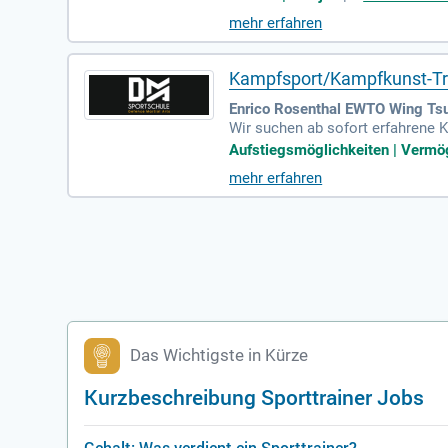
mehr erfahren
Kampfsport/Kampfkunst-Tr
Enrico Rosenthal EWTO Wing Tsun
Wir suchen ab sofort erfahrene 
n Vollzeit, Teilzeit oder auf Min
Aufstiegsmöglichkeiten | Vermög
nisation von Events. Wichtig sin
mehr erfahren
hohe Kommunikationsfähigkeit mi
Arbeitsplatz und Aufstiegsmögl
Das Wichtigste in Kürze
Kurzbeschreibung Sporttrainer Jobs