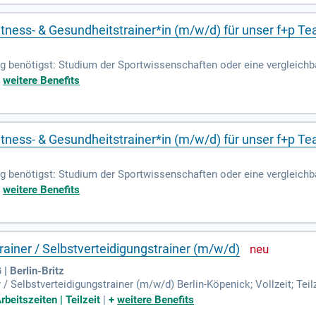
gen und ihre Begeisterung für das Wasser zu wecken!
Fitness- & Gesundheitstrainer*in (m/w/d) für unser f+p T
g benötigst: Studium der Sportwissenschaften oder eine vergleichba
rainer im Fitness- oder Gesundheitsbereich.
+
weitere Benefits
Fitness- & Gesundheitstrainer*in (m/w/d) für unser f+p T
g benötigst: Studium der Sportwissenschaften oder eine vergleichba
rainer im Fitness- oder Gesundheitsbereich.
+
weitere Benefits
rainer / Selbstverteidigungstrainer (m/w/d)
 Berlin-Britz
 / Selbstverteidigungstrainer (m/w/d) Berlin-Köpenick; Vollzeit; Tei
lbstver­tei­digungs- und Fitnesstrainings Betreuung von Kindergrup
rbeitszeiten | Teilzeit
|
+
weitere Benefits