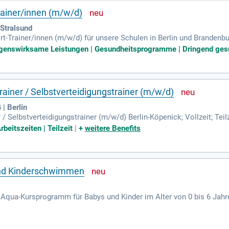
ainer/innen (m/w/d)
Stralsund
Trainer/innen (m/w/d) für unsere Schulen in Berlin und Brandenburg.
ufgabenbereich umfasst die Planung und Durchführung von Trainings
enswirksame Leistungen | Gesundheitsprogramme | Dringend gesuch
en im Kampfsport und in der Arbeit mit Kindern und Jugendlichen. Wi
hkeiten in einem sympathischen Team. Helfen Sie uns, ein motivie
rne trainieren!
rainer / Selbstverteidigungstrainer (m/w/d)
| Berlin
 / Selbstverteidigungstrainer (m/w/d) Berlin-Köpenick; Vollzeit; Te
lbstver­tei­digungs- und Fitnesstrainings Betreuung von Kindergrup
rbeitszeiten | Teilzeit
|
+
weitere Benefits
 und Kinderschwimmen
 Aqua-Kursprogramm für Babys und Kinder im Alter von 0 bis 6 Jahr
tivitäten fördern möchten. Wir suchen motivierte Verstärkung fü
ale Bewerber:innen besitzen pädagogische Grundkenntnisse und ha
Lächeln ins Gesicht zaubern möchten, sind Sie bei uns genau richti