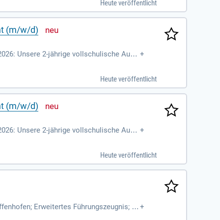
Heute veröffentlicht
nt (m/w/d)
2026: Unsere 2-jährige vollschulische Ausb
+
s Landessportbundes
Heute veröffentlicht
nt (m/w/d)
2026: Unsere 2-jährige vollschulische Ausb
+
s Landessportbundes
Heute veröffentlicht
ffenhofen; Erweitertes Führungszeugnis; B
+
nn nachgeholt werden); Trainerlizenz