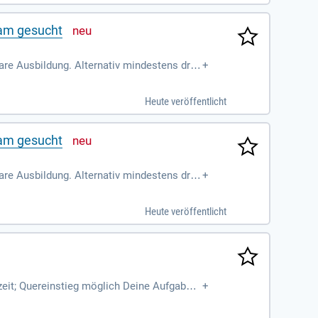
eam gesucht
re Ausbildung. Alternativ mindestens drei
+
Heute veröffentlicht
eam gesucht
re Ausbildung. Alternativ mindestens drei
+
Heute veröffentlicht
lzeit; Quereinstieg möglich Deine Aufgaben;
+
pen ab 3