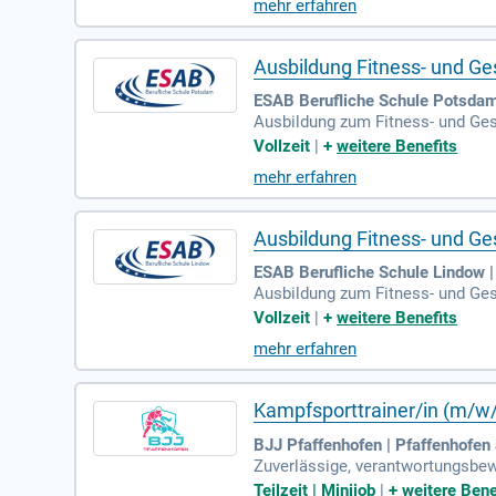
mehr erfahren
Ausbildung Fitness- und Ges
ESAB Berufliche Schule Potsda
Ausbildung zum Fitness- und Gesu
ildung macht Dich fit für den Ar
Vollzeit
|
+
weitere Benefits
mehr erfahren
Ausbildung Fitness- und Ges
ESAB Berufliche Schule Lindow |
Ausbildung zum Fitness- und Gesu
ildung macht Dich fit für den Ar
Vollzeit
|
+
weitere Benefits
mehr erfahren
Kampfsporttrainer/in (m/w/d
BJJ Pfaffenhofen | Pfaffenhofen
Zuverlässige, verantwortungsbew
ereitschaft zur Arbeit mit Kinde
Teilzeit | Minijob
|
+
weitere Bene