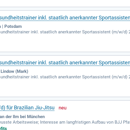
undheitstrainer inkl. staatlich anerkannter Sportassiste
m | Potsdam
ndheitstrainer inkl. staatlich anerkannter Sportassistent (m/w/d) 
beitsmarkt Sport: Im Berufsbild Fitness- und Gesundheitstrainer de
undheitstrainer inkl. staatlich anerkannter Sportassiste
 Lindow (Mark)
ndheitstrainer inkl. staatlich anerkannter Sportassistent (m/w/d) 
beitsmarkt Sport: Im Berufsbild Fitness- und Gesundheitstrainer de
) für Brazilian Jiu-Jitsu
 an der Ilm bei München
usste Arbeitsweise; Interesse am langfristigen Aufbau von BJJ Pfa
rn und Jugendlichen; Kinderschutzschulung (kann vor oder nach Begi
fits