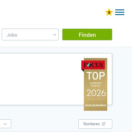
Finden
Jobs
»
e
Sortieren