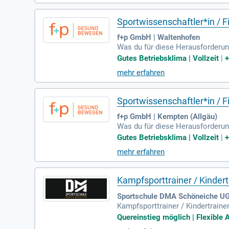
sicher das Schwimmen beizubrin
Sportwissenschaftler*in / 
f+p GmbH | Waltenhofen
Was du für diese Herausforderun
Jahre praktische Erfahrung als T
Gutes Betriebsklima | Vollzeit
|
mehr erfahren
Sportwissenschaftler*in / 
f+p GmbH | Kempten (Allgäu)
Was du für diese Herausforderun
Jahre praktische Erfahrung als T
Gutes Betriebsklima | Vollzeit
|
mehr erfahren
Kampfsporttrainer / Kindert
Sportschule DMA Schöneiche UG |
Kampfsporttrainer / Kindertrainer
Durchführung von Kampfsport-, Se
Quereinstieg möglich | Flexible A