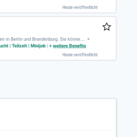
Heute veröffentlicht
n in Berlin und Brandenburg. Sie können i
+
hrung von Trainingseinheiten sowie die Orga
t | Teilzeit | Minijob
|
+
weitere Benefits
indern und Jugendlichen. Sie bringen eine
Heute veröffentlicht
sich auf faire Bezahlung, einen sicheren