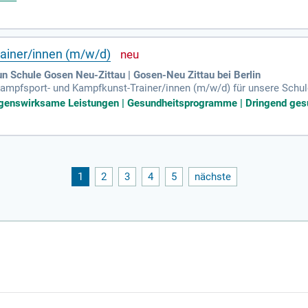
ainer/innen (m/w/d)
 Schule Gosen Neu-Zittau | Gosen-Neu Zittau bei Berlin
Kampfsport- und Kampfkunst-Trainer/innen (m/w/d) für unsere Schule
ijobbasis arbeiten. Ihre Aufgabe beinhaltet die Planung und Durchfü
enswirksame Leistungen | Gesundheitsprogramme | Dringend gesuch
d Erfahrungen im Kampfsport, insbesondere in der Ausbildung von K
t und schaffen eine motivierende Trainingsatmosphäre. Freuen Sie 
ichkeiten in einem sympathischen Team.
1
2
3
4
5
nächste