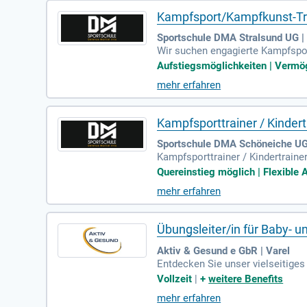
Kampfsport/Kampfkunst-Tr
Sportschule DMA Stralsund UG | 
Wir suchen engagierte Kampfsport-
und Minijobmöglichkeiten. Ihr A
Aufstiegsmöglichkeiten | Vermög
ts. Wünschenswert sind Erfahrung
mehr erfahren
e Bezahlung und Aufstiegsmöglic
sere Mitglieder wohlfühlen und ge
Kampfsporttrainer / Kindert
Sportschule DMA Schöneiche UG 
Kampfsporttrainer / Kindertrainer
Durchführung von Kampfsport-, Se
Quereinstieg möglich | Flexible A
mehr erfahren
Übungsleiter/in für Baby-
Aktiv & Gesund e GbR | Varel
Entdecken Sie unser vielseitiges
a wir das Interesse an Wasserak
Vollzeit
|
+
weitere Benefits
u planen und durchzuführen. Ide
mehr erfahren
Wenn Sie teamfähig sind und ein 