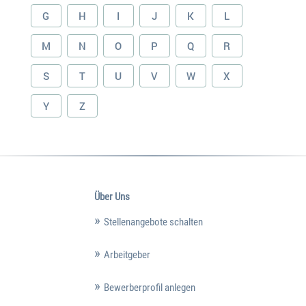
G
H
I
J
K
L
M
N
O
P
Q
R
S
T
U
V
W
X
Y
Z
Über Uns
Stellenangebote schalten
Arbeitgeber
Bewerberprofil anlegen