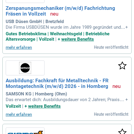
Zerspanungsmechaniker (m/w/d) Fachrichtung
Fräsen in Vollzeit
USB Düsen GmbH | Bretzfeld
Die Firma USBDÜSEN wurde im Jahre 1989 gegründet und i
+
st ein Hersteller von Kanal- und Rohrreinigungsdüsen, Wurze
Gutes Betriebsklima | Weihnachtsgeld | Betriebliche
lschneidern sowie weiteren Spezialprodukten. Der Unterneh
Altersvorsorge | Vollzeit
|
+
weitere Benefits
menssitz befindet sich in Bretzfeld-Schwabbach.
Heute veröffentlicht
mehr erfahren
Ausbildung: Fachkraft für Metalltechnik - FR
Montagetechnik (m/w/d) 2026 - in Homberg
SAMSON KG | Homberg (Ohm)
Das erwartet dich: Ausbildungsdauer von 2 Jahren; Praxisph
+
asen in unseren innovativen Unternehmensbereichen; Maßg
Vollzeit
|
+
weitere Benefits
eschneiderte interne Schulungen; Die Ausbildungsinhalte we
Heute veröffentlicht
mehr erfahren
rden in unserem Ausbildungszentrum und an der Berufsschu
le vermittelt.