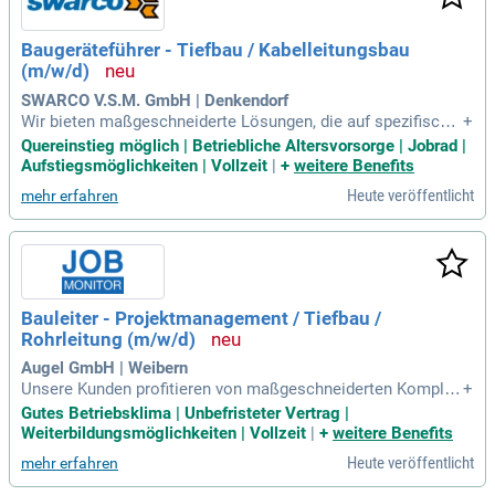
Baugeräteführer - Tiefbau / Kabelleitungsbau
(m/w/d)
SWARCO V.S.M. GmbH | Denkendorf
Wir bieten maßgeschneiderte Lösungen, die auf spezifische
+
Bedürfnisse zugeschnitten sind, und stellen sicher, dass Pro
Quereinstieg möglich | Betriebliche Altersvorsorge | Jobrad |
jekte zuverlässig und zukunftssicher sind. Du bist gefragt.
Aufstiegsmöglichkeiten | Vollzeit
|
+
weitere Benefits
Heute veröffentlicht
mehr erfahren
Bauleiter - Projektmanagement / Tiefbau /
Rohrleitung (m/w/d)
Augel GmbH | Weibern
Unsere Kunden profitieren von maßgeschneiderten Komplet
+
tlösungen, die nicht nur technisch überzeugen, sondern auc
Gutes Betriebsklima | Unbefristeter Vertrag |
h wirtschaftlich sinnvoll und zukunftsfähig sind – getreu un
Weiterbildungsmöglichkeiten | Vollzeit
|
+
weitere Benefits
serem Motto: Durchdenken, bauen, sichern.
Heute veröffentlicht
mehr erfahren