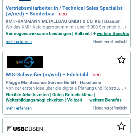
Vertriebsmitarbeiter:in / Technical Sales Specialist
(w/m/d) – Sonderbau
KMH-KAMMANN METALLBAU GMBH & CO. KG | Bassum
Wo das KMH-Katalogprogramm mit über 5.000 Serienteilen
+
endet, fangen wir erst richtig an: Maßgeschneiderte Sonderl
Vermögenswirksame Leistungen | Vollzeit
|
+
weitere Benefits
ösungen aus eigener Produktion sind unsere Leidenschaft.
Heute veröffentlicht
mehr erfahren
Made in Germany seit 1986.
WIG-Schweißer (m/w/d) – Edelstahl
Plagge Maintenance Service GmbH | Haselünne
Von der ersten Idee über die digitale Planung und Konstrukti
+
on bis hin zur Montage und Inbetriebnahme entwickeln wir
Flexible Arbeitszeiten | Gutes Betriebsklima |
maßgeschneiderte Anlagen, die exakt auf die Anforderungen
Weiterbildungsmöglichkeiten | Vollzeit
|
+
weitere Benefits
unserer Kunden abgestimmt sind.
Heute veröffentlicht
mehr erfahren