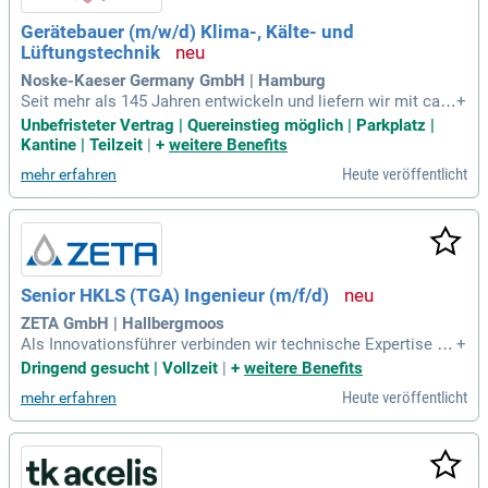
Gerätebauer (m/w/d) Klima-, Kälte- und
Lüftungstechnik
Noske-Kaeser Germany GmbH | Hamburg
Seit mehr als 145 Jahren entwickeln und liefern wir mit ca.
+
200 Mitarbeitenden maßgeschneiderte, innovative Systemlö
Unbefristeter Vertrag | Quereinstieg möglich | Parkplatz |
sungen und Komponenten für die Schiffbau-Industrie in den
Kantine | Teilzeit
|
+
weitere Benefits
Bereichen Klima / Lüftung, CBRN-Schutz, Rohrleitungsbau u
Heute veröffentlicht
mehr erfahren
nd Kälte- und Feuerlöschtechnik
Senior HKLS (TGA) Ingenieur (m/f/d)
ZETA GmbH | Hallbergmoos
Als Innovationsführer verbinden wir technische Expertise mi
+
t digitaler Exzellenz – von der Planung über den Bau bis zur
Dringend gesucht | Vollzeit
|
+
weitere Benefits
Automatisierung und Qualifizierung maßgeschneiderter Proz
Heute veröffentlicht
mehr erfahren
essanlagen.