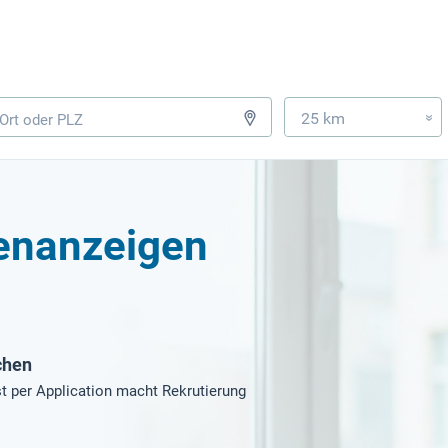
25 km
»
lenanzeigen
chen
t per Application macht Rekrutierung