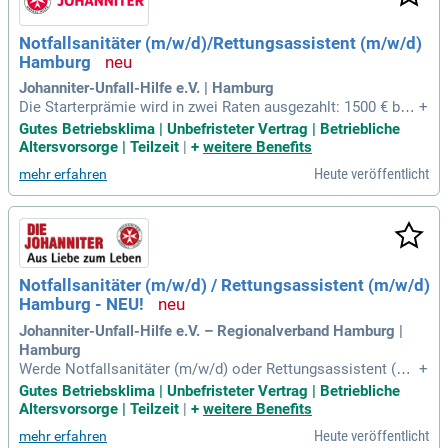
Notfallsanitäter (m/w/d)/Rettungsassistent (m/w/d)
Hamburg
Johanniter-Unfall-Hilfe e.V. | Hamburg
Die Starterprämie wird in zwei Raten ausgezahlt: 1500 € brut
+
to nach 6 Monaten und weitere 1500 € brutto nach 12 Mona
Gutes Betriebsklima | Unbefristeter Vertrag | Betriebliche
ten. Voraussetzung ist eine Anstellung mit mindestens 30
Altersvorsorge | Teilzeit
|
+
weitere Benefits
Wochenstunden und einer Beschäftigungsdauer von einem
Heute veröffentlicht
mehr erfahren
Jahr. Ein erfolgreicher Abschluss als Notfallsanitäter oder R
ettungsassistent sowie ein Führerschein der Klasse C1 sind
erforderlich. Neben einem attraktiven Monatsgehalt erwarte
n Sie 30 Urlaubstage, eine betriebliche Altersvorsorge und G
esundheitsmanagement. Weitere Vorteile sind Fahrrad-Leas
ing, persönliche Zulagen für Kinder, Freistellungen und zahlr
Notfallsanitäter (m/w/d) / Rettungsassistent (m/w/d)
eiche Weiterbildungsmöglichkeiten. Genießen Sie auch Ver
Hamburg - NEU!
günstigungen im öffentlichen Nahverkehr sowie zusätzliche
freie Tage an Heiligabend und Silvester.
Johanniter-Unfall-Hilfe e.V. – Regionalverband Hamburg |
Hamburg
Werde Notfallsanitäter (m/w/d) oder Rettungsassistent (m/
+
w/d) in Hamburg und sichere dir eine Starterprämie von 300
Gutes Betriebsklima | Unbefristeter Vertrag | Betriebliche
0 €. Du erhältst ein garantiertes Wohnungsangebot, wenn du
Altersvorsorge | Teilzeit
|
+
weitere Benefits
von außerhalb zuziehst. Wir bieten unbefristete Voll- oder T
Heute veröffentlicht
mehr erfahren
eilzeitstellen, ein attraktives Gehalt und zahlreiche Benefits.