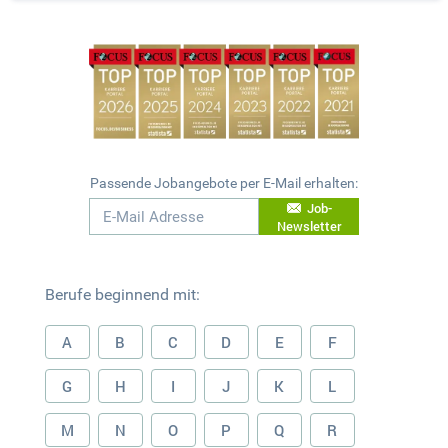
Passende Jobangebote per E-Mail erhalten:
Job-
Newsletter
Berufe beginnend mit:
A
B
C
D
E
F
G
H
I
J
K
L
M
N
O
P
Q
R