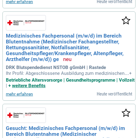
Heute veröffentlicht
mehr erfahren
Medizinisches Fachpersonal (m/w/d) im Bereich
Blutentnahme (Medizinischer Fachangestellter,
Rettungssanitäter, Notfallsanitäter,
Gesundheitspfleger/Krankenpfleger, Altenpfleger,
Arzthelfer (m/w/d)) ge
DRK Blutspendedienst NSTOB gGmbH | Rastede
Ihr Profil: Abgeschlossene Ausbildung zum medizinischen F
+
achangestellten (m/w/d), Rettungssanitäter (m/w/d), Rettun
Betriebliche Altersvorsorge | Gesundheitsprogramme | Vollzeit
gsassistenten (m/w/d) bzw.
|
+
weitere Benefits
Heute veröffentlicht
mehr erfahren
Gesucht: Medizinisches Fachpersonal (m/w/d) im
Bereich Blutentnahme (Medizinischer