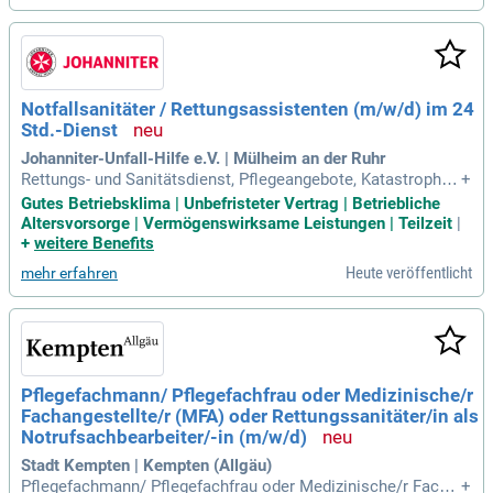
Dazu gehören ein 13. Monatsgehalt, 30 Urlaubstage und umf
assende Fort- und Weiterbildungen. Du besetzt Rettungswag
en, Notarzteinsatzfahrzeuge und Krankentransportwagen an
unseren Hamburger Standorten. Starte deine Karriere bei un
s und profitiere von einem großartigen Team und vielen Mita
Notfallsanitäter / Rettungsassistenten (m/w/d) im 24
rbeitervorteilen!
Std.-Dienst
Johanniter-Unfall-Hilfe e.V. | Mülheim an der Ruhr
Rettungs- und Sanitätsdienst, Pflegeangebote, Katastrophen
+
schutz, soziale Dienste sowie die Arbeit mit Kindern und Ju
Gutes Betriebsklima | Unbefristeter Vertrag | Betriebliche
gendlichen. Weitere Informationen zu Einstiegsmöglichkeit
Altersvorsorge | Vermögenswirksame Leistungen | Teilzeit
|
en, Perspektiven und wie wir arbeiten: Johanniter.de/karrier
+
weitere Benefits
e.
Heute veröffentlicht
mehr erfahren
Pflegefachmann/ Pflegefachfrau oder Medizinische/r
Fachangestellte/r (MFA) oder Rettungssanitäter/in als
Notrufsachbearbeiter/-in (m/w/d)
Stadt Kempten | Kempten (Allgäu)
Pflegefachmann/ Pflegefachfrau oder Medizinische/r Facha
+