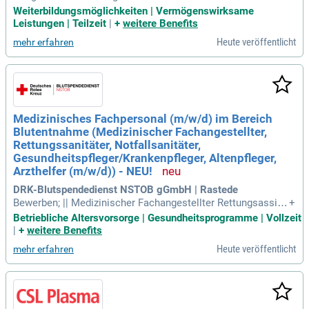
ngestellte/r (MFA) oder Rettungssanitäter/in als Notrufsach
Weiterbildungsmöglichkeiten | Vermögenswirksame
bearbeiter/-in (m/w/d). in der Integrierten Leitstelle Allgäu
Leistungen | Teilzeit
|
+
weitere Benefits
(Notruf 112); Vergütung: EG 8 TVöD bzw. A8 Bay BesG; EG 9
Heute veröffentlicht
mehr erfahren
a TVöD bzw.
Medizinisches Fachpersonal (m/w/d) im Bereich
Blutentnahme (Medizinischer Fachangestellter,
Rettungssanitäter, Notfallsanitäter,
Gesundheitspfleger/Krankenpfleger, Altenpfleger,
Arzthelfer (m/w/d)) - NEU!
DRK-Blutspendedienst NSTOB gGmbH | Rastede
Bewerben; || Medizinischer Fachangestellter Rettungsassist
+
ent Rettungssanitäter Gesundheitspfleger Krankenpfleger Al
Betriebliche Altersvorsorge | Gesundheitsprogramme | Vollzeit
tenpfleger Arzthelfer Krankenschwester, Medizin, Pflege, Per
|
+
weitere Benefits
sonalwesen.
Heute veröffentlicht
mehr erfahren