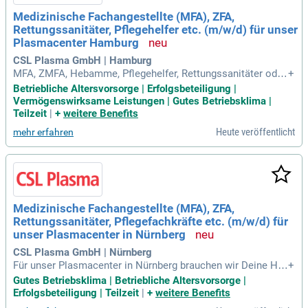
Medizinische Fachangestellte (MFA), ZFA,
Rettungssanitäter, Pflegehelfer etc. (m/w/d) für unser
Plasmacenter Hamburg
CSL Plasma GmbH | Hamburg
MFA, ZMFA, Hebamme, Pflegehelfer, Rettungssanitäter oder
+
vergleichbar); Gute EDV-Kenntnisse; Freude am Umgang mit
Betriebliche Altersvorsorge | Erfolgsbeteiligung |
Menschen und eine sorgfältige Arbeitsweise Das bieten wir
Vermögenswirksame Leistungen | Gutes Betriebsklima |
Dir; Attraktive Vergütung plus betriebliche Altersvorsorge; 1
Teilzeit
|
+
weitere Benefits
3.
Heute veröffentlicht
mehr erfahren
Medizinische Fachangestellte (MFA), ZFA,
Rettungssanitäter, Pflegefachkräfte etc. (m/w/d) für
unser Plasmacenter in Nürnberg
CSL Plasma GmbH | Nürnberg
Für unser Plasmacenter in Nürnberg brauchen wir Deine Hilf
+
e als Medizinische Fachangestellte (MFA), ZFA, Rettungssa
Gutes Betriebsklima | Betriebliche Altersvorsorge |
nitäter, Pflegefachkräfte etc.
Erfolgsbeteiligung | Teilzeit
|
+
weitere Benefits