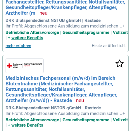
Fachangestellter, Rettungssanitäter, Notfallsanitäter,
Gesundheitspfleger/Krankenpfleger, Altenpfleger,
Arzthelfer (m
DRK Blutspendedienst NSTOB gGmbH | Rastede
Ihr Profil: Abgeschlossene Ausbildung zum medizinischen F
+
achangestellten (m/w/d), Rettungssanitäter (m/w/d), Rettun
Betriebliche Altersvorsorge | Gesundheitsprogramme | Vollzeit
gsassistenten (m/w/d) bzw.
|
+
weitere Benefits
Heute veröffentlicht
mehr erfahren
Medizinisches Fachpersonal (m/w/d) im Bereich
Blutentnahme (Medizinischer Fachangestellter,
Rettungssanitäter, Notfallsanitäter,
Gesundheitspfleger/Krankenpfleger, Altenpfleger,
Arzthelfer (m/w/d)) - Rastede
DRK-Blutspendedienst NSTOB gGmbH | Rastede
Ihr Profil: Abgeschlossene Ausbildung zum medizinischen F
+
achangestellten (m/w/d), Rettungssanitäter (m/w/d), Rettun
Betriebliche Altersvorsorge | Gesundheitsprogramme | Vollzeit
gsassistenten (m/w/d) bzw.
|
+
weitere Benefits