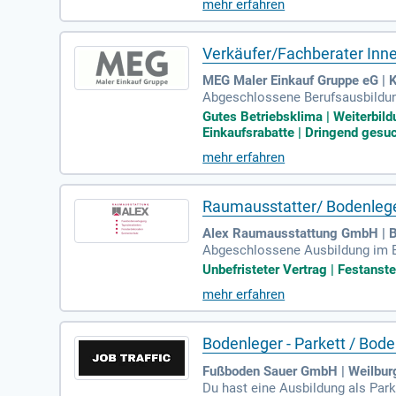
mehr erfahren
Verkäufer/Fachberater Inne
MEG Maler Einkauf Gruppe eG | 
Abgeschlossene Berufsausbildun
enhandel; Produktkenntnisse im
Gutes Betriebsklima | Weiterbild
Einkaufsrabatte | Dringend gesuch
mehr erfahren
Raumausstatter/ Bodenlege
Alex Raumausstattung GmbH | 
Abgeschlossene Ausbildung im B
ches Geschick sowie Präzision b
Unbefristeter Vertrag | Festanstel
mehr erfahren
Bodenleger - Parkett / Bod
Fußboden Sauer GmbH | Weilbur
Du hast eine Ausbildung als Park