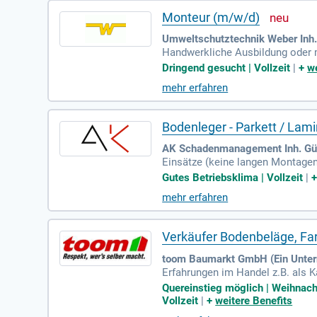
Monteur (m/w/d)
Umweltschutztechnik Weber Inh.
Handwerkliche Ausbildung oder 
kkuschrauber und Stichsäge; Belas
Dringend gesucht | Vollzeit
|
+
we
mehr erfahren
Bodenleger - Parkett / Lam
AK Schadenmanagement Inh. Gür
Einsätze (keine langen Montagen,
gkeiten (Boden, Fliesen, Sanier
Gutes Betriebsklima | Vollzeit
|
mehr erfahren
Verkäufer Bodenbeläge, Far
toom Baumarkt GmbH (Ein Unter
Erfahrungen im Handel z.B. als K
Maler:in, Lackierer:in, Raumauss
Quereinstieg möglich | Weihnacht
Vollzeit
|
+
weitere Benefits