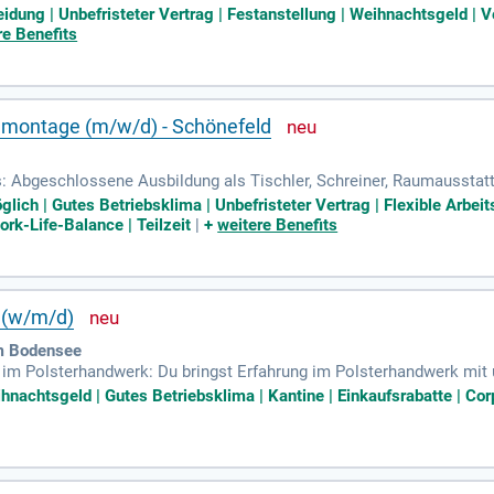
ehr gute Deutschkenntnisse; Du arbeitest zuverlässig und qualitäts
leidung | Unbefristeter Vertrag | Festanstellung | Weihnachtsgeld 
re Benefits
lmontage (m/w/d) - Schönefeld
s: Abgeschlossene Ausbildung als Tischler, Schreiner, Raumausstatt
em verwandten Handwerk mit Erfahrung in der Möbel- und Küchenmon
glich | Gutes Betriebsklima | Unbefristeter Vertrag | Flexible Arbe
ork-Life-Balance | Teilzeit
|
+
weitere Benefits
 (w/m/d)
m Bodensee
 im Polsterhandwerk: Du bringst Erfahrung im Polsterhandwerk mit 
ihnachtsgeld | Gutes Betriebsklima | Kantine | Einkaufsrabatte | Co