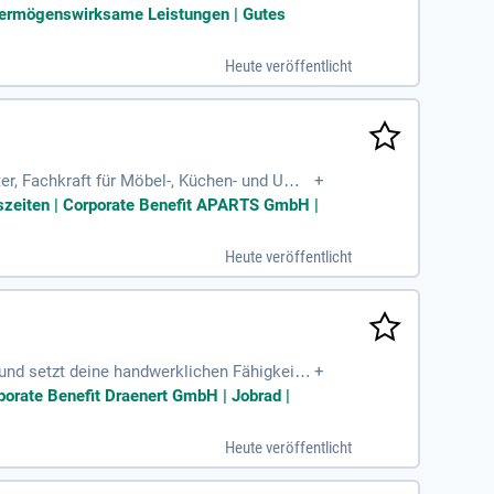
bewusst;
| Vermögenswirksame Leistungen | Gutes
Heute veröffentlicht
er, Fachkraft für Möbel-, Küchen- und Umz
+
tage – motivierte
itszeiten | Corporate Benefit APARTS GmbH |
Heute veröffentlicht
und setzt deine handwerklichen Fähigkeite
+
rporate Benefit Draenert GmbH | Jobrad |
Heute veröffentlicht