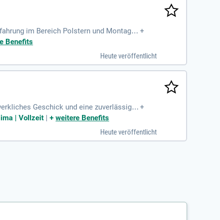
rfahrung im Bereich Polstern und Montage.
+
e Benefits
Heute veröffentlicht
werkliches Geschick und eine zuverlässige
+
Wort und Schrift
ima | Vollzeit
|
+
weitere Benefits
Heute veröffentlicht