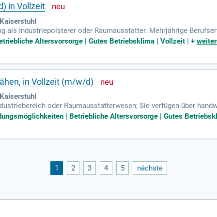
) in Vollzeit
Kaiserstuhl
 als Industriepolsterer oder Raumausstatter. Mehrjährige Berufse
 Team.
triebliche Altersvorsorge | Gutes Betriebsklima | Vollzeit
|
+
weiter
ähen, in Vollzeit (m/w/d)
Kaiserstuhl
Industriebereich oder Raumausstatterwesen; Sie verfügen über hand
sweise; Sie sind teamfähig und beherrschen die deutsche Sprache in 
dungsmöglichkeiten | Betriebliche Altersvorsorge | Gutes Betriebskl
1
2
3
4
5
nächste