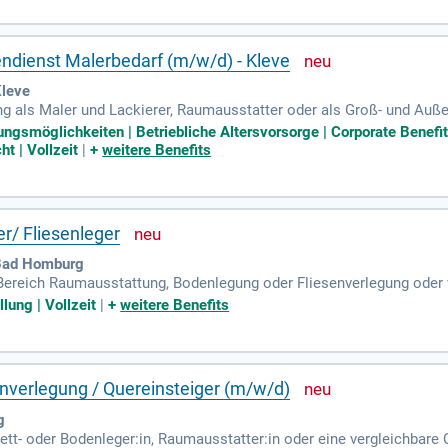
ndienst Malerbedarf (m/w/d) - Kleve
Kleve
g als Maler und Lackierer, Raumausstatter oder als Groß- und Auß
 Bereich Farben, Baustoffe und Raumausstattung wünschenswert; A
ungsmöglichkeiten | Betriebliche Altersvorsorge | Corporate Benef
t | Vollzeit
|
+
weitere Benefits
r/ Fliesenleger
Bad Homburg
ereich Raumausstattung, Bodenlegung oder Fliesenverlegung oder v
ei der Ausführung der Arbeiten; Selbstständige und präzise Arbeits
lung | Vollzeit
|
+
weitere Benefits
enverlegung / Quereinsteiger (m/w/d)
g
ett- oder Bodenleger:in, Raumausstatter:in oder eine vergleichbare Q