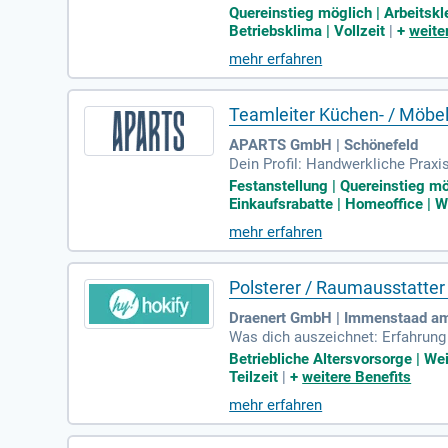
der Klasse B; Du verfügst über s
Quereinstieg möglich | Arbeitsk
Betriebsklima | Vollzeit
|
+
weite
mehr erfahren
Teamleiter Küchen- / Möbe
APARTS GmbH | Schönefeld
Dein Profil: Handwerkliche Praxi
ugsservice (m/w/d) oder in ein
Festanstellung | Quereinstieg mö
Einkaufsrabatte | Homeoffice | W
mehr erfahren
Polsterer / Raumausstatter
Draenert GmbH | Immenstaad a
Was dich auszeichnet: Erfahrung
n mit Leidenschaft ein.
Betriebliche Altersvorsorge | We
Teilzeit
|
+
weitere Benefits
mehr erfahren