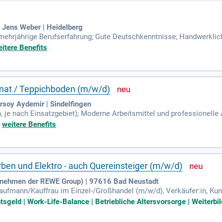
 Jens Weber | Heidelberg
mehrjährige Berufserfahrung; Gute Deutschkenntnisse; Handwerkli
tbarkeit, Motivation, Teamfähigkeit, Flexibilität und Zuverlässigkei
itere Benefits
inat / Teppichboden (m/w/d)
soy Aydemir | Sindelfingen
 je nach Einsatzgebiet); Moderne Arbeitsmittel und professionelle A
ung); Entwicklungsmöglichkeiten im Handwerk; Direkter Kundenkonta
+
weitere Benefits
ben und Elektro - auch Quereinsteiger (m/w/d)
nehmen der REWE Group) | 97616 Bad Neustadt
aufmann/Kauffrau im Einzel-/Großhandel (m/w/d), Verkäufer:in, Kun
tatter:in oder als Quereinsteiger:in aus einer anderen Branche; Int
sgeld | Work-Life-Balance | Betriebliche Altersvorsorge | Weiterbi