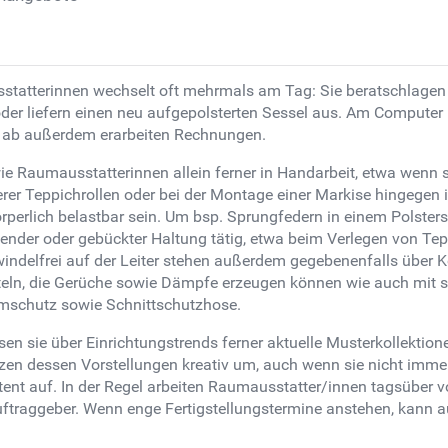
statterinnen wechselt oft mehrmals am Tag: Sie beratschlagen
oder liefern einen neu aufgepolsterten Sessel aus. Am Computer k
n ab außerdem erarbeiten Rechnungen.
ie Raumausstatterinnen allein ferner in Handarbeit, etwa wenn 
er Teppichrollen oder bei der Montage einer Markise hingegen
lich belastbar sein. Um bsp. Sprungfedern in einem Polsterses
ender oder gebückter Haltung tätig, etwa beim Verlegen von Te
indelfrei auf der Leiter stehen außerdem gegebenenfalls über 
teln, die Gerüche sowie Dämpfe erzeugen können wie auch mit 
emschutz sowie Schnittschutzhose.
 sie über Einrichtungstrends ferner aktuelle Musterkollektionen 
tzen dessen Vorstellungen kreativ um, auch wenn sie nicht im
ent auf. In der Regel arbeiten Raumausstatter/innen tagsüber v
Auftraggeber. Wenn enge Fertigstellungstermine anstehen, kann a