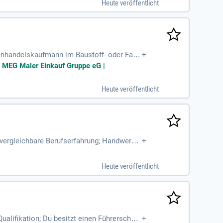
Heute veröffentlicht
enhandelskaufmann im Baustoff- oder Farb
+
usgeprägte Kundenorientierung
it MEG Maler Einkauf Gruppe eG |
Heute veröffentlicht
ergleichbare Berufserfahrung; Handwerkli
+
weise; Kundenorientierung
Heute veröffentlicht
ualifikation; Du besitzt einen Führerschein
+