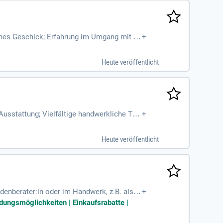
ches Geschick; Erfahrung im Umgang mit A
+
t; Arbeitserlaubnis
Heute veröffentlicht
usstattung; Vielfältige handwerkliche Täti
+
kt und sichtbare
Heute veröffentlicht
denberater:in oder im Handwerk, z.B. als
+
eresse am Sortimentsbereich
ldungsmöglichkeiten | Einkaufsrabatte |