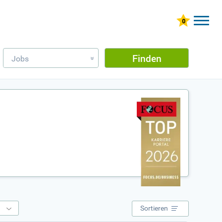
Finden
Jobs
»
e
Sortieren