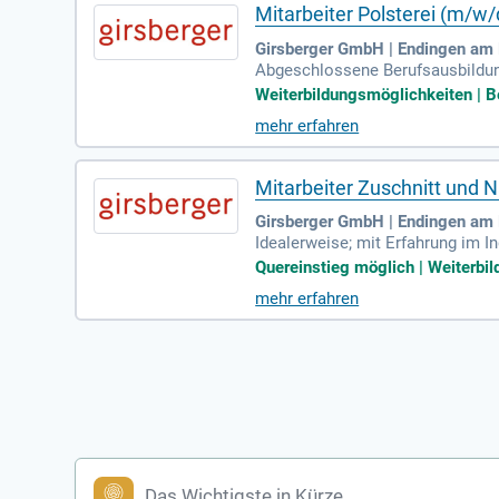
Mitarbeiter Polsterei (m/w/d
Girsberger GmbH | Endingen am 
Abgeschlossene Berufsausbildung
Mitarbeit in einem dynamischen
Weiterbildungsmöglichkeiten | Be
mehr erfahren
Mitarbeiter Zuschnitt und N
Girsberger GmbH | Endingen am 
Idealerweise; mit Erfahrung im 
und qualitätsori- entiere Arbeit
Quereinstieg möglich | Weiterbil
mehr erfahren
Das Wichtigste in Kürze