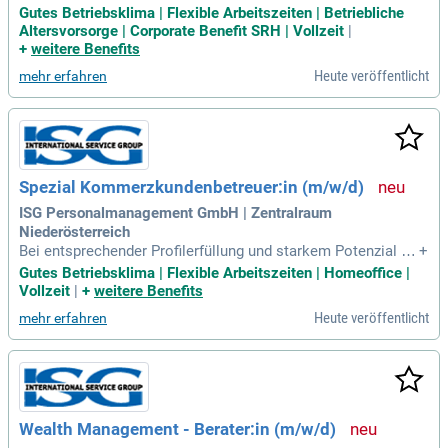
ng, Ausbildung und Umschulung von Menschen aus untersc
Gutes Betriebsklima | Flexible Arbeitszeiten | Betriebliche
hiedlichen Berufsfeldern des gewerblich-technischen Bereic
Altersvorsorge | Corporate Benefit SRH | Vollzeit
|
hs; Individuelle Begleitung in Gruppen- und Einzelgespräche
+
weitere Benefits
n; Bewerbertraining, Profilerstellung
Heute veröffentlicht
mehr erfahren
Spezial Kommerzkundenbetreuer:in (m/w/d)
ISG Personalmanagement GmbH | Zentralraum
Niederösterreich
Bei entsprechender Profilerfüllung und starkem Potenzial ist
+
eine Überzahlung vorstellbar. Diese Ausschreibung hat Ihr In
Gutes Betriebsklima | Flexible Arbeitszeiten | Homeoffice |
teresse geweckt? Dann machen Sie mit Ihrer Bewerbung auf
Vollzeit
|
+
weitere Benefits
sich aufmerksam!
Heute veröffentlicht
mehr erfahren
Wealth Management - Berater:in (m/w/d)