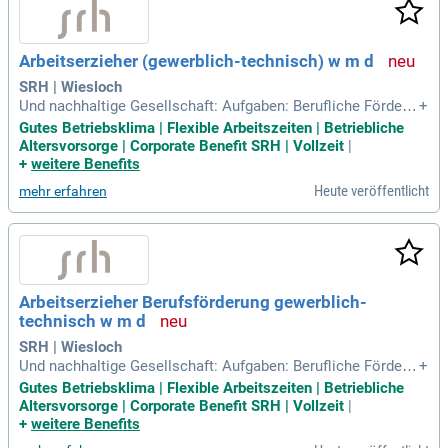
Arbeitserzieher (gewerblich-technisch) w m d
SRH | Wiesloch
Und nachhaltige Gesellschaft: Aufgaben: Berufliche Förderu
+
ng, Ausbildung und Umschulung von Menschen aus untersc
Gutes Betriebsklima | Flexible Arbeitszeiten | Betriebliche
hiedlichen Berufsfeldern des gewerblich-technischen Bereic
Altersvorsorge | Corporate Benefit SRH | Vollzeit
|
hs; Individuelle Begleitung in Gruppen- und Einzelgespräche
+
weitere Benefits
n; Bewerbertraining, Profilerstellung
Heute veröffentlicht
mehr erfahren
Arbeitserzieher Berufsförderung gewerblich-
technisch w m d
SRH | Wiesloch
Und nachhaltige Gesellschaft: Aufgaben: Berufliche Förderu
+
ng, Ausbildung und Umschulung von Menschen aus untersc
Gutes Betriebsklima | Flexible Arbeitszeiten | Betriebliche
hiedlichen Berufsfeldern des gewerblich-technischen Bereic
Altersvorsorge | Corporate Benefit SRH | Vollzeit
|
hs; Individuelle Begleitung in Gruppen- und Einzelgespräche
+
weitere Benefits
n; Bewerbertraining, Profilerstellung