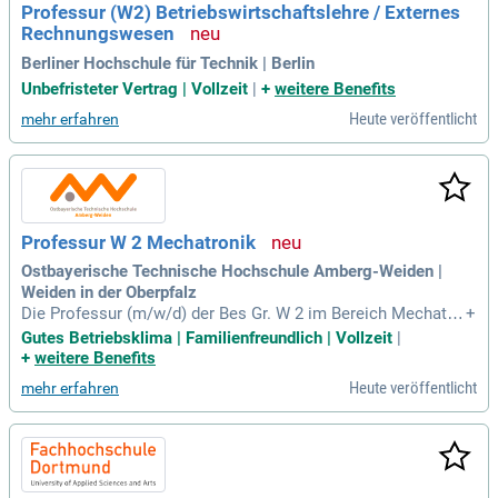
Professur (W2) Betriebswirtschaftslehre / Externes
aft. Nutzen Sie die Chance, interdisziplinär an aktuellen Frag
Rechnungswesen
estellungen zu forschen. Bewerben Sie sich jetzt und gestalt
en Sie die Zukunft der digitalen Systeme mit!
Berliner Hochschule für Technik | Berlin
Unbefristeter Vertrag | Vollzeit
|
+
weitere Benefits
Heute veröffentlicht
mehr erfahren
Professur W 2 Mechatronik
Ostbayerische Technische Hochschule Amberg-Weiden |
Weiden in der Oberpfalz
Die Professur (m/w/d) der Bes Gr. W 2 im Bereich Mechatro
+
nik (Kennziffer 9088) sucht eine engagierte Persönlichkeit.
Gutes Betriebsklima | Familienfreundlich | Vollzeit
|
Diese Position erfordert umfangreiche Kompetenzen in Mec
+
weitere Benefits
hatronik, Robotik, Elektrotechnik, Sensorik und Programmie
Heute veröffentlicht
mehr erfahren
rung. Die ideale Bewerberin oder der ideale Bewerber vermit
telt theoretische Grundlagen sowie aktuelle Anwendungen d
er Mechatronik. Ziel ist es, Studierende praxisnah auf die H
erausforderungen der Industrie vorzubereiten. Die Fakultät b
ietet eine moderne Infrastruktur, einschließlich einer Smart
Factory und spezialisierten Laboren. Bewerbungen von quali