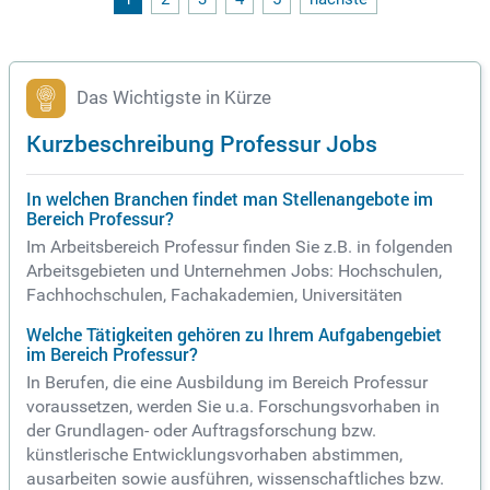
Zusätzlich sind Erfahrungen in der wissenschaftlichen Arbei
t und mindestens fünf Jahre berufliche Praxis in der Archite
ktur erforderlich. Für engagierte Fachkräfte bietet diese Pos
ition aufregende Möglichkeiten zur Mitgestaltung der Zukun
ft nachhaltiger Architektur.
Das Wichtigste in Kürze
Kurzbeschreibung Professur Jobs
In welchen Branchen findet man Stellenangebote im
Bereich Professur?
Im Arbeitsbereich Professur finden Sie z.B. in folgenden
Arbeitsgebieten und Unternehmen Jobs: Hochschulen,
Fachhochschulen, Fachakademien, Universitäten
Welche Tätigkeiten gehören zu Ihrem Aufgabengebiet
im Bereich Professur?
In Berufen, die eine Ausbildung im Bereich Professur
voraussetzen, werden Sie u.a. Forschungsvorhaben in
der Grundlagen- oder Auftragsforschung bzw.
künstlerische Entwicklungsvorhaben abstimmen,
ausarbeiten sowie ausführen, wissenschaftliches bzw.