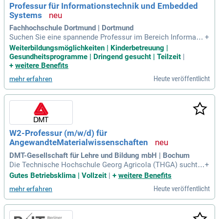
Professur für Informationstechnik und Embedded
fizierten Kandidaten sind herzlich willkommen und stärken u
Systems
nsere innovative Lehre.
Fachhochschule Dortmund | Dortmund
Suchen Sie eine spannende Professur im Bereich Informatio
+
nstechnik und Embedded Systems? Verstärken Sie unseren
Weiterbildungsmöglichkeiten | Kinderbetreuung |
Fachbereich, der innovative Studiengänge in Informationste
Gesundheitsprogramme | Dringend gesucht | Teilzeit
|
chnik (IT) anbietet. Sie bringen Expertise in Robotik, Künstli
+
weitere Benefits
cher Intelligenz und IT-Sicherheit mit und sind leidenschaftli
Heute veröffentlicht
mehr erfahren
ch in der Lehre und angewandten Forschung. Ihre Aufgaben
umfassen die Durchführung von Lehrveranstaltungen sowoh
l auf Deutsch als auch auf Englisch. Setzen Sie kreative Ide
en um und fördern Sie den Austausch zwischen Forschung
und Lehre. Bewerben Sie sich jetzt und gestalten Sie die Zuk
unft der Informationstechnik mit!
W2-Professur (m/w/d) für
AngewandteMaterialwissenschaften
DMT-Gesellschaft für Lehre und Bildung mbH | Bochum
Die Technische Hochschule Georg Agricola (THGA) sucht z
+
um Sommersemester 2027 eine W2-Professur (m/w/d) für
Gutes Betriebsklima | Vollzeit
|
+
weitere Benefits
Angewandte Materialwissenschaften. Diese Position im Ber
Heute veröffentlicht
mehr erfahren
eich Maschinenbau und Materialwissenschaften bietet Ihne
n die Chance, Ihre Leidenschaft für Lehre und Forschung ein
zubringen. Sie gestalten die Ausbildung unserer Studierende
n und sind entscheidend bei der Akquisition von Drittmittel