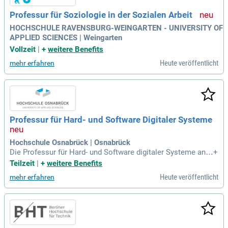
Professur für Soziologie in der Sozialen Arbeit
HOCHSCHULE RAVENSBURG-WEINGARTEN - UNIVERSITY OF
APPLIED SCIENCES | Weingarten
Vollzeit
|
+
weitere Benefits
Heute veröffentlicht
mehr erfahren
Professur für Hard- und Software Digitaler Systeme
Hochschule Osnabrück | Osnabrück
Die Professur für Hard- und Software digitaler Systeme an d
+
er Fakultät Ingenieurwissenschaften und Informatik bietet ei
Teilzeit
|
+
weitere Benefits
ne exzellente Gelegenheit zur Mitgestaltung der Lehre. Sie u
Heute veröffentlicht
mehr erfahren
mfasst praxisnahe Veranstaltungen in den Bachelor- und Ma
ster-Studiengängen wie Elektrotechnik, Mechatronik und Inf
ormatik. Ein besonderer Fokus liegt auf Digital- und Mikrore
chnertechnik sowie der Entwicklung moderner Hard- und So
ftware-Systeme. Die Hochschule Osnabrück fördert einen a
ktiven, respektvollen Austausch in der Lehr-Lern-Gemeinsch