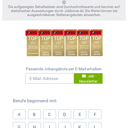
Die aufgezeigten Gehaltsdaten sind Durchschnittswerte und beruhen auf
statistischen Auswertungen durch Jobbörse.de. Die Werte können bei
ausgeschriebenen Stellenangeboten abweichen.
Passende Jobangebote per E-Mail erhalten:
Job-
Newsletter
Berufe beginnend mit:
A
B
C
D
E
F
G
H
I
J
K
L