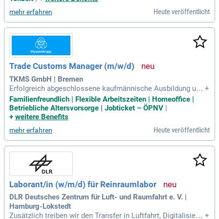
erzen – unser Betriebsarzt steht Dir zur Seite; Erlebe unverg
Heute veröffentlicht
mehr erfahren
essliche
Trade Customs Manager (m/w/d)
TKMS GmbH | Bremen
Erfolgreich abgeschlossene kaufmännische Ausbildung und
+
mehrjährige/einschlägige Berufserfahrung im Logistik- und
Familienfreundlich | Flexible Arbeitszeiten | Homeoffice |
Zollbereich (mind. dreijährige praktische Berufserfahrung in
Betriebliche Altersvorsorge | Jobticket – ÖPNV
|
der Zollanmeldung); Gefahrgutschulung für den Luftverkehr
+
weitere Benefits
nach den Regeln der
Heute veröffentlicht
mehr erfahren
Laborant/in (w/m/d) für Reinraumlabor
DLR Deutsches Zentrum für Luft- und Raumfahrt e. V. |
Hamburg-Lokstedt
Zusätzlich treiben wir den Transfer in Luftfahrt, Digitalisieru
+