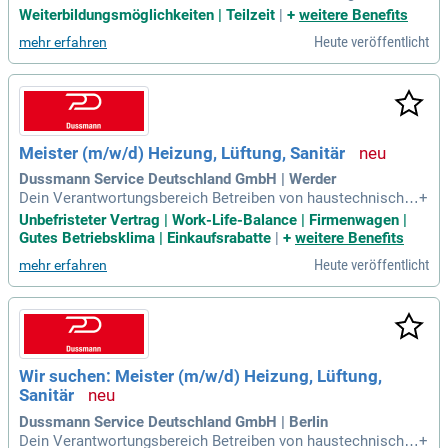
ng, Energie, Sicherheit und Verkehr voran.
Weiterbildungsmöglichkeiten | Teilzeit
|
+
weitere Benefits
Heute veröffentlicht
mehr erfahren
Meister (m/w/d) Heizung, Lüftung, Sanitär
Dussmann Service Deutschland GmbH | Werder
Dein Verantwortungsbereich Betreiben von haustechnische
+
n Anlagen (schwerpunktmäßig, Heizungs- und Sanitärtechni
Unbefristeter Vertrag | Work-Life-Balance | Firmenwagen |
k, Raumluft- und Kältetechnik sowie technische Einrichtung
Gutes Betriebsklima | Einkaufsrabatte
|
+
weitere Benefits
en aus dem Bereich Dach und Fach) Realisierung und Kontr
Heute veröffentlicht
mehr erfahren
olle der Arbeiten gemäß DIN
Wir suchen: Meister (m/w/d) Heizung, Lüftung,
Sanitär
Dussmann Service Deutschland GmbH | Berlin
Dein Verantwortungsbereich Betreiben von haustechnische
+