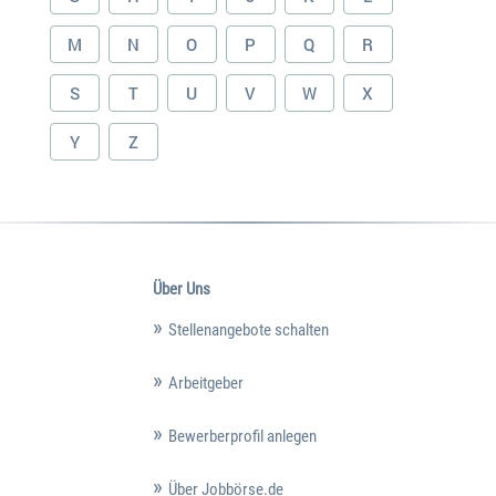
M
N
O
P
Q
R
S
T
U
V
W
X
Y
Z
Über Uns
Stellenangebote schalten
Arbeitgeber
Bewerberprofil anlegen
Über Jobbörse.de