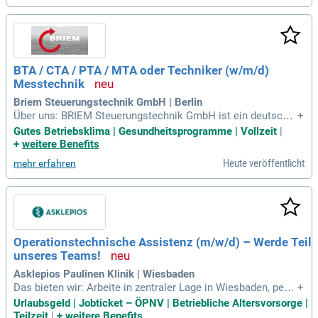
BTA / CTA / PTA / MTA oder Techniker (w/m/d)
Messtechnik
Briem Steuerungstechnik GmbH | Berlin
Über uns: BRIEM Steuerungstechnik GmbH ist ein deutsche
+
s mittelständisches Unternehmen, das seit 1977 anspruchs
Gutes Betriebsklima | Gesundheitsprogramme | Vollzeit
|
volle Monitoring-Lösungen für Reinräume, Labore und die Lu
+
weitere Benefits
ft-/Klimatechnik entwickelt und vertreibt.
Heute veröffentlicht
mehr erfahren
Operationstechnische Assistenz (m/w/d) – Werde Teil
unseres Teams!
Asklepios Paulinen Klinik | Wiesbaden
Das bieten wir: Arbeite in zentraler Lage in Wiesbaden, perfe
+
kt erreichbar mit öffentlichen Verkehrsmitteln und Bushalte
Urlaubsgeld | Jobticket – ÖPNV | Betriebliche Altersvorsorge |
stelle direkt vor der Klinik; Deine Gesundheit liegt uns am H
Teilzeit
|
+
weitere Benefits