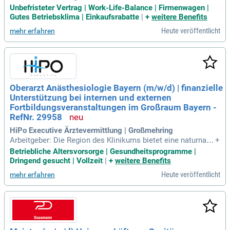
n Anlagen (schwerpunktmäßig, Heizungs- und Sanitärtechni
Unbefristeter Vertrag | Work-Life-Balance | Firmenwagen |
k, Raumluft- und Kältetechnik sowie technische Einrichtung
Gutes Betriebsklima | Einkaufsrabatte
|
+
weitere Benefits
en aus dem Bereich Dach und Fach) Realisierung und Kontr
Heute veröffentlicht
mehr erfahren
olle der Arbeiten gemäß DIN
Oberarzt Anästhesiologie Bayern (m/w/d) | finanzielle
Unterstützung bei internen und externen
Fortbildungsveranstaltungen im Großraum Bayern -
RefNr. 29958
HiPo Executive Ärztevermittlung | Großmehring
Arbeitgeber: Die Region des Klinikums bietet eine naturnahe
+
Umgebung, klare Luft, geringe Verkehrsbelastung und ein ho
Betriebliche Altersvorsorge | Gesundheitsprogramme |
hes Maß an Sicherheit.
Dringend gesucht | Vollzeit
|
+
weitere Benefits
Heute veröffentlicht
mehr erfahren