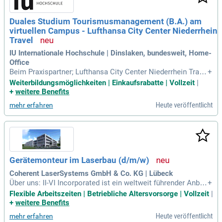
Duales Studium Tourismusmanagement (B.A.) am
virtuellen Campus - Lufthansa City Center Niederrhein
Travel
IU Internationale Hochschule | Dinslaken, bundesweit, Home-
Office
Beim Praxispartner; Lufthansa City Center Niederrhein Trave
+
l: Du musst keine Studiengebühren zahlen – das übernehme
Weiterbildungsmöglichkeiten | Einkaufsrabatte | Vollzeit
|
n wir vom Lufthansa City Center Niederrhein Travel für Dich!
+
weitere Benefits
Heute veröffentlicht
mehr erfahren
Gerätemonteur im Laserbau (d/m/w)
Coherent LaserSystems GmbH & Co. KG | Lübeck
Über uns: II-VI Incorporated ist ein weltweit führender Anbie
+
ter von technischen Materialien und optoelektronischen Ko
Flexible Arbeitszeiten | Betriebliche Altersvorsorge | Vollzeit
|
mponenten, der innovative Produkte für verschiedenste Anw
+
weitere Benefits
endungen in den Bereichen Industrie, optische Kommunikati
Heute veröffentlicht
mehr erfahren
on, Luft- und Raumfahrt