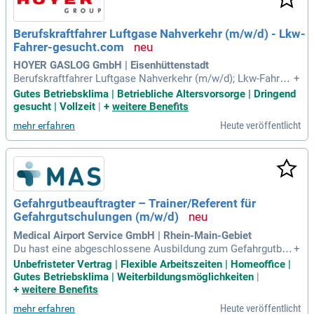
Berufskraftfahrer Luftgase Nahverkehr (m/w/d) - Lkw-
Fahrer-gesucht.com
HOYER GASLOG GmbH | Eisenhüttenstadt
Berufskraftfahrer Luftgase Nahverkehr (m/w/d); Lkw-Fahrer-
+
gesucht.com: Für die HOYER GASLOG GmbH suchen wir am
Gutes Betriebsklima | Betriebliche Altersvorsorge | Dringend
Standort Eisenhüttenstadt einen Berufskraftfahrer für den N
gesucht | Vollzeit
|
+
weitere Benefits
ahverkehr (m/w/d), der Güter mit höchster Sicherheit ans Zi
Heute veröffentlicht
mehr erfahren
el bringt.
Gefahrgutbeauftragter – Trainer/Referent für
Gefahrgutschulungen (m/w/d)
Medical Airport Service GmbH | Rhein-Main-Gebiet
Du hast eine abgeschlossene Ausbildung zum Gefahrgutbea
+
uftragten (m/w/d) im Straßen-, Eisenbahn- und Seeverkehr;
Unbefristeter Vertrag | Flexible Arbeitszeiten | Homeoffice |
Du bringst einen reichhaltigen Erfahrungsschatz für die Befö
Gutes Betriebsklima | Weiterbildungsmöglichkeiten
|
rderung von gefährlichen Gütern im Luftverkehr mit; Idealer
+
weitere Benefits
weise hast du Erfahrung
Heute veröffentlicht
mehr erfahren