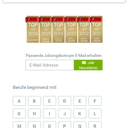
Passende Jobangebote per E-Mail erhalten:
Job-
Newsletter
Berufe beginnend mit:
A
B
C
D
E
F
G
H
I
J
K
L
M
N
O
P
Q
R