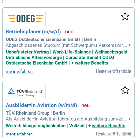
Betriebsplaner (m/w/d)
ODEG Ostdeutsche Eisenbahn GmbH | Berlin
Abgeschlossenes Studium (mit Schwerpunkt Verkehrswirts
+
chaft, Planung und Betrieb im Verkehrswesen, Logistik, Verk
Unbefristeter Vertrag | Work-Life-Balance | Weihnachtsgeld |
ehr, oder vergleichbare Fachrichtung); wünschenswert ist Be
Betriebliche Altersvorsorge | Corporate Benefit ODEG
rufserfahrung im Planungs- oder Dispositionsbereich (Bus,
Ostdeutsche Eisenbahn GmbH
|
+
weitere Benefits
Bahn, Logistik oder Luftverkehr
Heute veröffentlicht
mehr erfahren
Ausbilder*in Aviation (w/m/d)
TÜV Rheinland Group | Berlin
Als Ausbilder*in Aviation führst du die Ausbildung zum/zur
+
„Servicekaufmann/-frau im Luftverkehr" sowie Fortbildungen
Weiterbildungsmöglichkeiten | Vollzeit
|
+
weitere Benefits
im Bereich „Passagier- und Flugzeugabfertiger*in" in Präsenz
Heute veröffentlicht
mehr erfahren
und hybrider Form für die Zielgruppe in der geförderten Weit