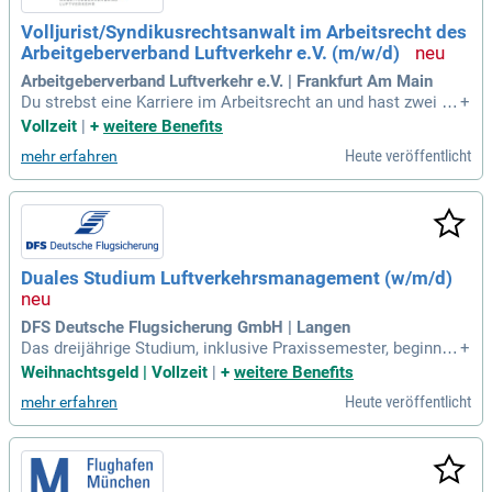
Volljurist/Syndikusrechtsanwalt im Arbeitsrecht des
Arbeitgeberverband Luftverkehr e.V. (m/w/d)
Arbeitgeberverband Luftverkehr e.V. | Frankfurt Am Main
Du strebst eine Karriere im Arbeitsrecht an und hast zwei üb
+
erdurchschnittliche juristische Staatsexamina sowie idealer
Vollzeit
|
+
weitere Benefits
weise die Zulassung als Fachanwalt. Langjährige Berufserfa
Heute veröffentlicht
mehr erfahren
hrung in der Prozessvertretung und fundierte Kenntnisse im
individuellen und kollektiven Arbeitsrecht sind unerlässlich.
Verhandlungssichere Englischkenntnisse in Wort und Schrif
t sind ein Plus, ebenso wie zeitliche Flexibilität. Wichtig sind
auch analytisches Denkvermögen, Kommunikationsstärke u
nd Durchsetzungsvermögen. Der Umgang mit Gremien und
Duales Studium Luftverkehrsmanagement (w/m/d)
Verhandlungspartnern erfordert politisches Geschick. Profiti
eren Sie von attraktiven Angeboten wie Altersvorsorge, Gew
innbeteiligungen und bezuschussten Kantinenleistungen.
DFS Deutsche Flugsicherung GmbH | Langen
Das dreijährige Studium, inklusive Praxissemester, beginnt i
+
mmer zum Wintersemester mit einer Einführungsveranstalt
Weihnachtsgeld | Vollzeit
|
+
weitere Benefits
ung bei der DFS und endet mit dem Studienabschluss „Luftv
Heute veröffentlicht
mehr erfahren
erkehrsmanagement (Bachelor of Arts) “.