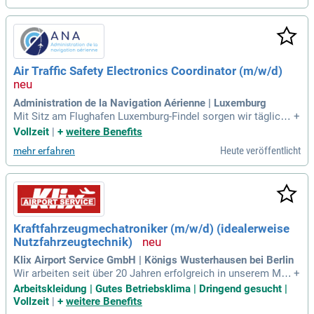
erbildung durch
Air Traffic Safety Electronics Coordinator (m/w/d)
Administration de la Navigation Aérienne | Luxemburg
Mit Sitz am Flughafen Luxemburg-Findel sorgen wir täglich f
+
ür einen sicheren, effizienten und umweltverträglichen Luftv
Vollzeit
|
+
weitere Benefits
erkehr im luxemburgischen sowie im übertragenen Luftrau
Heute veröffentlicht
mehr erfahren
m.
Kraftfahrzeugmechatroniker (m/w/d) (idealerweise
Nutzfahrzeugtechnik)
Klix Airport Service GmbH | Königs Wusterhausen bei Berlin
Wir arbeiten seit über 20 Jahren erfolgreich in unserem Mar
+
kt und wachsen weiterhin durch den stetig zunehmenden Lu
Arbeitskleidung | Gutes Betriebsklima | Dringend gesucht |
ftverkehr und unserer Servicequalität.
Vollzeit
|
+
weitere Benefits