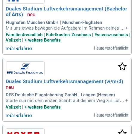
Duales Studium Luftverkehrsmanagement (Bachelor
of Arts)
Flughafen München GmbH | München-Flughafen
Mit uns etwas bewegen die Aufgaben: Im Rahmen deines du
+
alen Studiums erhältst du einen umfassenden Einblick in di
Familienfreundlich | Fahrtkosten-Zuschuss | Essenszuschuss |
e betriebswirtschaftlichen Zusammenhänge des komplexen
Vollzeit
|
+
weitere Benefits
Luftverkehrsmarktes.
Heute veröffentlicht
mehr erfahren
Duales Studium Luftverkehrsmanagement (w/m/d)
DFS Deutsche Flugsicherung GmbH | Langen (Hessen)
Starte nun mit dem ersten Schritt auf deinem Weg zur Luftv
+
erkehrsmanagerin / zum Luftverkehrsmanager! Lass uns die
Vollzeit
|
+
weitere Benefits
DFS gemeinsam in eine erfolgreiche Zukunft führen.
Heute veröffentlicht
mehr erfahren